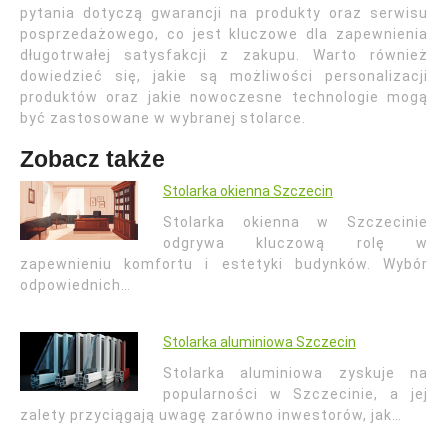
pytania dotyczą gwarancji na produkty oraz serwisu
posprzedażowego, co jest kluczowe dla zapewnienia
długotrwałej satysfakcji z zakupu. Warto również
dowiedzieć się, jakie są możliwości personalizacji
produktów oraz jakie nowoczesne technologie mogą
być zastosowane w wybranej stolarce.
Zobacz także
Stolarka okienna Szczecin
Stolarka okienna w Szczecinie
odgrywa kluczową rolę w
zapewnieniu komfortu i estetyki budynków. Wybór
odpowiednich…
Stolarka aluminiowa Szczecin
Stolarka aluminiowa zyskuje na
popularności w Szczecinie, a jej
zalety przyciągają uwagę zarówno inwestorów, jak…