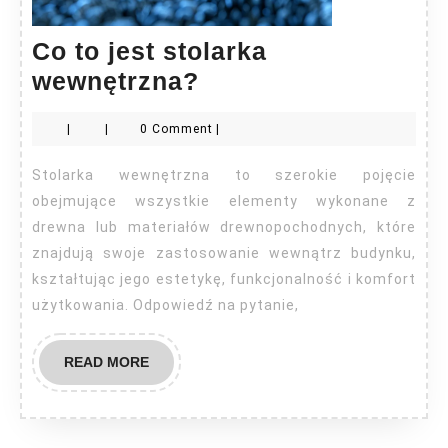
Co to jest stolarka
Co
wewnętrzna?
to
|
|
0 Comment
|
jest
stolarka
Stolarka wewnętrzna to szerokie pojęcie
wewnętrzna?
obejmujące wszystkie elementy wykonane z
drewna lub materiałów drewnopochodnych, które
znajdują swoje zastosowanie wewnątrz budynku,
kształtując jego estetykę, funkcjonalność i komfort
użytkowania. Odpowiedź na pytanie,
READ
READ MORE
MORE