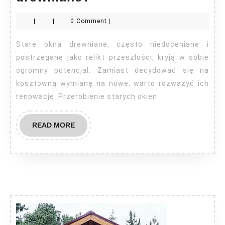
przerobić
|
|
0 Comment
|
stare
okna
Stare okna drewniane, często niedoceniane i
drewniane?
postrzegane jako relikt przeszłości, kryją w sobie
ogromny potencjał. Zamiast decydować się na
kosztowną wymianę na nowe, warto rozważyć ich
renowację. Przerobienie starych okien
READ
READ MORE
MORE