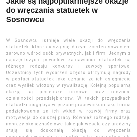
Jakie są najpopularniejsze okazje
do wręczania statuetek w
Sosnowcu
W Sosnowcu istnieje wiele okazji do wręczania
statuetek, które cieszą się dużym zainteresowaniem
zarówno wśród osób prywatnych, jak i firm. Jednym z
najczęstszych powodów zamawiania statuetek są
różnego rodzaju konkursy i zawody sportowe.
Uczestnicy tych wydarzeń często otrzymują nagrody
w postaci statuetek jako uznanie za ich osiągnięcia
oraz wysiłek włożony w rywalizację. Kolejną popularną
okazją są jubileusze firmowe oraz rocznice
działalności przedsiębiorstw. W takich przypadkach
statuetki mogą być wręczane pracownikom jako forma
podziękowania za ich wkład w rozwój firmy oraz
motywacja do dalszej pracy. Również różnego rodzaju
imprezy okolicznościowe takie jak wesela czy urodziny
stają się doskonałą okazją do wręczenia
spersonalizowanych statuetek jako prezentów dla