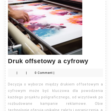
Druk
Druk offsetowy a cyfrowy
offset
|
|
0 Comment
|
a
cyfrow
Decyzja o wyborze między drukiem offsetowym a
cyfrowym może być kluczowa dla powodzenia
każdego projektu poligraficznego, od wizytówek po
rozbudowane kampanie reklamowe. Obie
technologie oferują unikalne zalety i ograniczenia, a