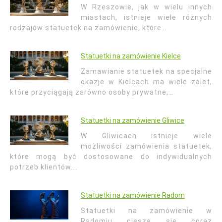
W Rzeszowie, jak w wielu innych
miastach, istnieje wiele różnych
rodzajów statuetek na zamówienie, które…
Statuetki na zamówienie Kielce
Zamawianie statuetek na specjalne
okazje w Kielcach ma wiele zalet,
które przyciągają zarówno osoby prywatne,…
Statuetki na zamówienie Gliwice
W Gliwicach istnieje wiele
możliwości zamówienia statuetek,
które mogą być dostosowane do indywidualnych
potrzeb klientów.…
Statuetki na zamówienie Radom
Statuetki na zamówienie w
Radomiu cieszą się coraz