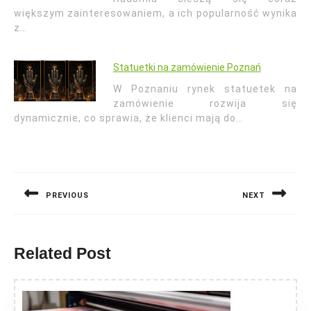
większym zainteresowaniem, a ich popularność wynika
z…
Statuetki na zamówienie Poznań
W Poznaniu rynek statuetek na
zamówienie rozwija się
dynamicznie, co sprawia, że klienci mają do…
Nawigacja
wpisu
PREVIOUS
NEXT
Previous
Next
post:
post:
Related Post