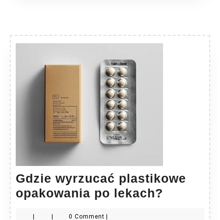
ukochanego
pupila?
Gdzie wyrzucać plastikowe
Gdzie
opakowania po lekach?
wyrzuca
|
|
0 Comment
|