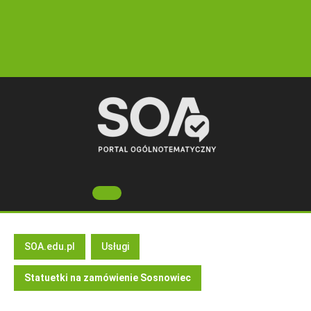
Skip
to
content
Open
Button
SOA.edu.pl
Usługi
Statuetki na zamówienie Sosnowiec