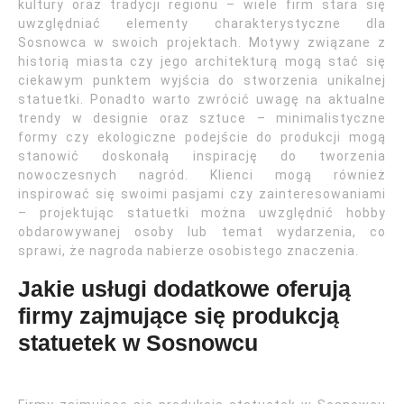
kultury oraz tradycji regionu – wiele firm stara się
uwzględniać elementy charakterystyczne dla
Sosnowca w swoich projektach. Motywy związane z
historią miasta czy jego architekturą mogą stać się
ciekawym punktem wyjścia do stworzenia unikalnej
statuetki. Ponadto warto zwrócić uwagę na aktualne
trendy w designie oraz sztuce – minimalistyczne
formy czy ekologiczne podejście do produkcji mogą
stanowić doskonałą inspirację do tworzenia
nowoczesnych nagród. Klienci mogą również
inspirować się swoimi pasjami czy zainteresowaniami
– projektując statuetki można uwzględnić hobby
obdarowywanej osoby lub temat wydarzenia, co
sprawi, że nagroda nabierze osobistego znaczenia.
Jakie usługi dodatkowe oferują
firmy zajmujące się produkcją
statuetek w Sosnowcu