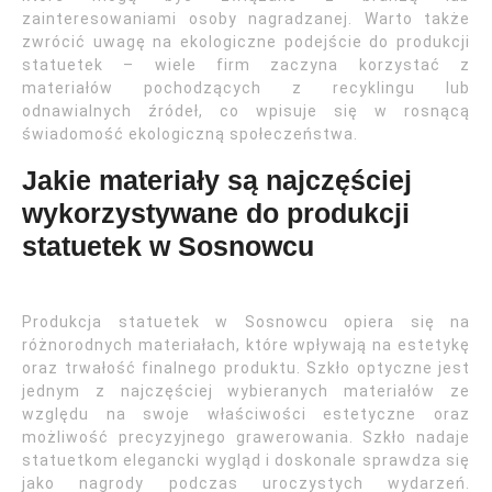
zainteresowaniami osoby nagradzanej. Warto także
zwrócić uwagę na ekologiczne podejście do produkcji
statuetek – wiele firm zaczyna korzystać z
materiałów pochodzących z recyklingu lub
odnawialnych źródeł, co wpisuje się w rosnącą
świadomość ekologiczną społeczeństwa.
Jakie materiały są najczęściej
wykorzystywane do produkcji
statuetek w Sosnowcu
Produkcja statuetek w Sosnowcu opiera się na
różnorodnych materiałach, które wpływają na estetykę
oraz trwałość finalnego produktu. Szkło optyczne jest
jednym z najczęściej wybieranych materiałów ze
względu na swoje właściwości estetyczne oraz
możliwość precyzyjnego grawerowania. Szkło nadaje
statuetkom elegancki wygląd i doskonale sprawdza się
jako nagrody podczas uroczystych wydarzeń.