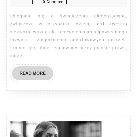
|
|
0 Comment
|
wniosek
o
Ubieganie się o świadczenia alimentacyjne,
alimenty?
zwłaszcza w przypadku dzieci, jest kwestią
niezwykle ważną dla zapewnienia im odpowiedniego
rozwoju i zaspokojenia podstawowych potrzeb.
Proces ten, choć regulowany przez polskie prawo,
może
READ
READ MORE
MORE