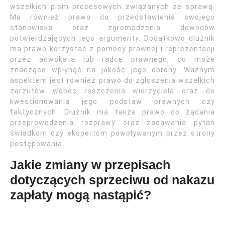
wszelkich pism procesowych związanych ze sprawą.
Ma również prawo do przedstawienia swojego
stanowiska oraz zgromadzenia dowodów
potwierdzających jego argumenty. Dodatkowo dłużnik
ma prawo korzystać z pomocy prawnej i reprezentacji
przez adwokata lub radcę prawnego, co może
znacząco wpłynąć na jakość jego obrony. Ważnym
aspektem jest również prawo do zgłoszenia wszelkich
zarzutów wobec roszczenia wierzyciela oraz do
kwestionowania jego podstaw prawnych czy
faktycznych. Dłużnik ma także prawo do żądania
przeprowadzenia rozprawy oraz zadawania pytań
świadkom czy ekspertom powoływanym przez strony
postępowania.
Jakie zmiany w przepisach
dotyczących sprzeciwu od nakazu
zapłaty mogą nastąpić?