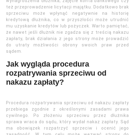
wynagrodzenia dłużnika, zajęcie konta bankowego czy
też przeprowadzenie licytacji majątku. Dodatkowo brak
sprzeciwu może wpłynąć negatywnie na historię
kredytową dłużnika, co w przyszłości może utrudnić
mu uzyskanie kredytów lub pożyczek. Warto pamiętać,
że nawet jeśli dłużnik nie zgadza się z treścią nakazu
zapłaty, brak działania z jego strony może prowadzić
do utraty możliwości obrony swoich praw przed
sądem.
Jak wygląda procedura
rozpatrywania sprzeciwu od
nakazu zapłaty?
Procedura rozpatrywania sprzeciwu od nakazu zapłaty
przebiega zgodnie z określonymi zasadami prawa
cywilnego. Po złożeniu sprzeciwu przez dłużnika
sprawa wraca do sądu, który wydał nakaz zapłaty. Sąd
ma obowiązek rozpatrzyć sprzeciw i ocenić jego
zasadność. W tym celu może wezwać strony do