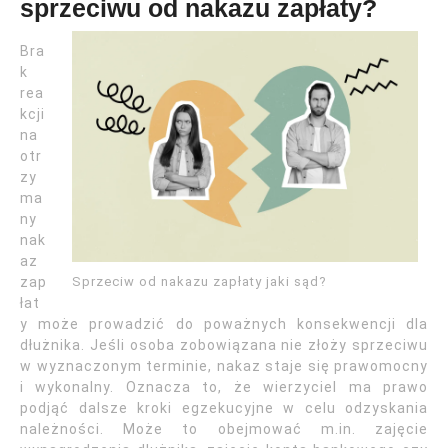
sprzeciwu od nakazu zapłaty?
Bra
k
rea
kcji
na
otr
zy
ma
ny
nak
az
Sprzeciw od nakazu zapłaty jaki sąd?
zap
łat
y może prowadzić do poważnych konsekwencji dla
dłużnika. Jeśli osoba zobowiązana nie złoży sprzeciwu
w wyznaczonym terminie, nakaz staje się prawomocny
i wykonalny. Oznacza to, że wierzyciel ma prawo
podjąć dalsze kroki egzekucyjne w celu odzyskania
należności. Może to obejmować m.in. zajęcie