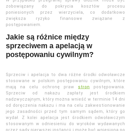
W przypadku przegranej sprawy dłużnik może być
zobowiązany do pokrycia kosztów procesu
poniesionych przez wierzyciela, co dodatkowo
zwiększa ryzyko finansowe związane z
postępowaniem.
Jakie są różnice między
sprzeciwem a apelacją w
postępowaniu cywilnym?
Sprzeciw i apelacja to dwa różne środki odwoławcze
stosowane w polskim postępowaniu cywilnym, które
mają na celu ochronę praw
stron
postępowania.
Sprzeciw od nakazu zapłaty jest środkiem
nadzwyczajnym, który można wnieść w terminie 14 dni
od doręczenia nakazu i ma na celu zakwestionowanie
jego zasadności przed tym samym sądem, który go
wydał. Z kolei apelacja jest środkiem odwoławczym
stosowanym w odniesieniu do wyroków wydawanych
przez sądy pierwszej instancji i może być wniesiona po