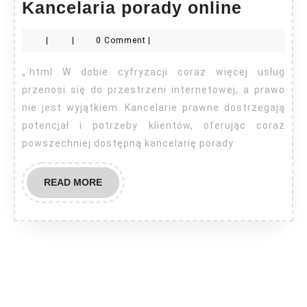
Kancela
Kancelaria porady online
porady
|
|
0 Comment
|
online
„`html W dobie cyfryzacji coraz więcej usług
przenosi się do przestrzeni internetowej, a prawo
nie jest wyjątkiem. Kancelarie prawne dostrzegają
potencjał i potrzeby klientów, oferując coraz
powszechniej dostępną kancelarię porady
READ
READ MORE
MORE