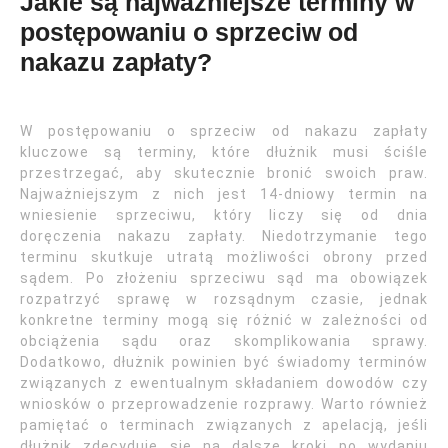
Jakie są najważniejsze terminy w
postępowaniu o sprzeciw od
nakazu zapłaty?
W postępowaniu o sprzeciw od nakazu zapłaty
kluczowe są terminy, które dłużnik musi ściśle
przestrzegać, aby skutecznie bronić swoich praw.
Najważniejszym z nich jest 14-dniowy termin na
wniesienie sprzeciwu, który liczy się od dnia
doręczenia nakazu zapłaty. Niedotrzymanie tego
terminu skutkuje utratą możliwości obrony przed
sądem. Po złożeniu sprzeciwu sąd ma obowiązek
rozpatrzyć sprawę w rozsądnym czasie, jednak
konkretne terminy mogą się różnić w zależności od
obciążenia sądu oraz skomplikowania sprawy.
Dodatkowo, dłużnik powinien być świadomy terminów
związanych z ewentualnym składaniem dowodów czy
wniosków o przeprowadzenie rozprawy. Warto również
pamiętać o terminach związanych z apelacją, jeśli
dłużnik zdecyduje się na dalsze kroki po wydaniu