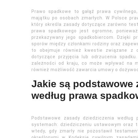
Prawo spadkowe to gałąź prawa cywilnego,
majątku po osobach zmarłych. W Polsce pra
który określa zasady dotyczące zarówno tes
prawa spadkowego jest ogromne, ponieważ
przekazywany jego spadkobiercom. Dzięki p
sporów między członkami rodziny oraz zapew
to obejmuje również kwestie związane z o
dotyczące przyjęcia lub odrzucenia spadk
zależności od kraju, co może wpływać na 
również możliwość zawarcia umowy o dożywoci
Jakie są podstawowe 
według prawa spadk
Podstawowe zasady dziedziczenia według 
systemach: dziedziczeniu ustawowym oraz 
wtedy, gdy zmarły nie pozostawił testamen
określonymi w Kodeksie cywilnym zasadami