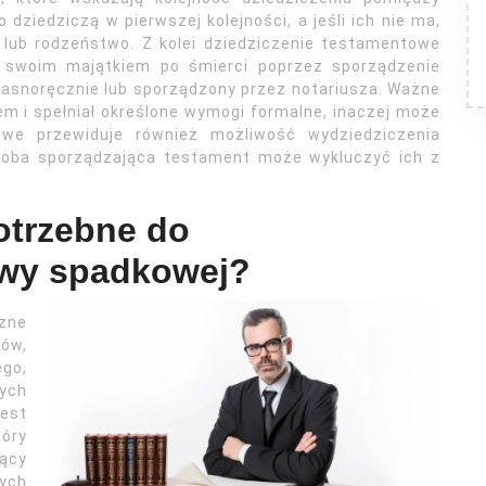
 dziedziczą w pierwszej kolejności, a jeśli ich nie ma,
 lub rodzeństwo. Z kolei dziedziczenie testamentowe
swoim majątkiem po śmierci poprzez sporządzenie
asnoręcznie lub sporządzony przez notariusza. Ważne
em i spełniał określone wymogi formalne, inaczej może
we przewiduje również możliwość wydziedziczenia
osoba sporządzająca testament może wykluczyć ich z
otrzebne do
awy spadkowej?
zne
ów,
go,
ych
est
óry
ący
ych