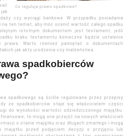
ować
Co reguluje prawo spadkowe?
 jak
edaży czy wyciągi bankowe. W przypadku posiadania
i na ten temat, aby móc ocenić wartość całego spadku
olejnym istotnym dokumentem jest testament, jeśli
padku braku testamentu konieczne będzie ustalenie
mi prawa. Warto również pamiętać o dokumentach
akich jak akty urodzenia czy małżeństwa.
prawa spadkobierców
owego?
awa spadkowego są ściśle regulowane przez przepisy
żdy ze spadkobierców staje się właścicielem części
ugi do wysokości wartości odziedziczonego majątku.
 finansowe, to mogą one przejść na nowych właścicieli
ormacji o stanie majątku oraz długach zmarłego i mogą
o majątku przed podjęciem decyzji o przyjęciu lub
ównież możliwość skorzystania z tzw. ograniczonej