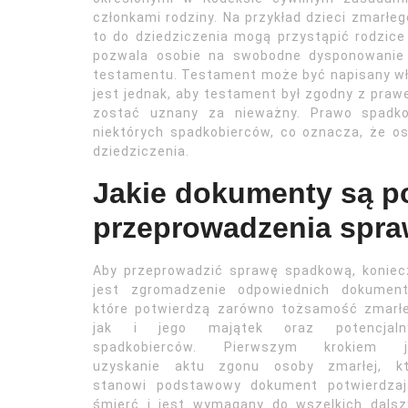
członkami rodziny. Na przykład dzieci zmarłego
to do dziedziczenia mogą przystąpić rodzice
pozwala osobie na swobodne dysponowanie 
testamentu. Testament może być napisany wł
jest jednak, aby testament był zgodny z praw
zostać uznany za nieważny. Prawo spadko
niektórych spadkobierców, co oznacza, że 
dziedziczenia.
Jakie dokumenty są p
przeprowadzenia spr
Aby przeprowadzić sprawę spadkową, koniec
jest zgromadzenie odpowiednich dokument
które potwierdzą zarówno tożsamość zmarłe
jak i jego majątek oraz potencjaln
spadkobierców. Pierwszym krokiem j
uzyskanie aktu zgonu osoby zmarłej, kt
stanowi podstawowy dokument potwierdzaj
śmierć i jest wymagany do wszelkich dalsz