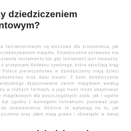
zy dziedziczeniem
entowym?
a testamentowym są kluczowe dla zrozumienia, jak
 przekazywaniem majątku. Dziedziczenie ustawowe ma
ostawiła testamentu lub gdy testament jest nieważny.
 z przepisami Kodeksu cywilnego, które określają krąg
W Polsce pierwszeństwo w dziedziczeniu mają dzieci
rodzeństwo oraz dalsi krewni. Z kolei dziedziczenie
wobodnego dysponowania swoim majątkiem według
ony w różnych formach, a jego treść może obejmować
 majątkowych dla poszczególnych osób, jak i ogólne
t był zgodny z wymogami formalnymi, ponieważ jego
do unieważnienia. Różnice te wpływają na to, jak
ziczenia oraz jakie mają prawa i obowiązki w danej