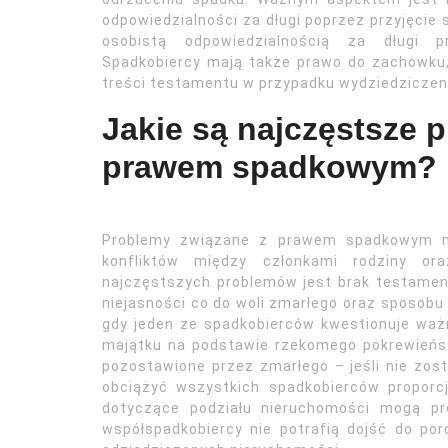
odpowiedzialności za długi poprzez przyjęcie
osobistą odpowiedzialnością za długi p
Spadkobiercy mają także prawo do zachowku, 
treści testamentu w przypadku wydziedziczeni
Jakie są najczęstsze 
prawem spadkowym?
Problemy związane z prawem spadkowym m
konfliktów między członkami rodziny or
najczęstszych problemów jest brak testament
niejasności co do woli zmarłego oraz sposobu 
gdy jeden ze spadkobierców kwestionuje waż
majątku na podstawie rzekomego pokrewieńs
pozostawione przez zmarłego – jeśli nie zo
obciążyć wszystkich spadkobierców proporc
dotyczące podziału nieruchomości mogą pr
współspadkobiercy nie potrafią dojść do po