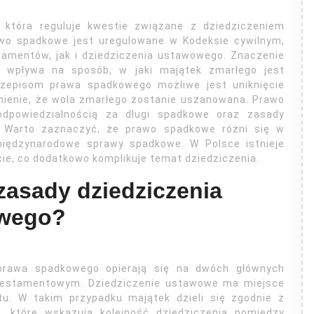
 która reguluje kwestie związane z dziedziczeniem
wo spadkowe jest uregulowane w Kodeksie cywilnym,
tamentów, jak i dziedziczenia ustawowego. Znaczenie
 wpływa na sposób, w jaki majątek zmarłego jest
rzepisom prawa spadkowego możliwe jest uniknięcie
nienie, że wola zmarłego zostanie uszanowana. Prawo
dpowiedzialnością za długi spadkowe oraz zasady
u. Warto zaznaczyć, że prawo spadkowe różni się w
międzynarodowe sprawy spadkowe. W Polsce istnieje
e, co dodatkowo komplikuje temat dziedziczenia.
zasady dziedziczenia
owego?
prawa spadkowego opierają się na dwóch głównych
testamentowym. Dziedziczenie ustawowe ma miejsce
tu. W takim przypadku majątek dzieli się zgodnie z
, które wskazują kolejność dziedziczenia pomiędzy