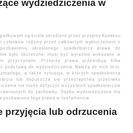
zące wydziedziczenia w
padkowym są ściśle określone przez przepisy Kodeksu
ch członków rodziny przed całkowitym wykluczeniem z
 pozbawieniu określonego spadkobiercy prawa do
enie było skuteczne, musi być wyraźnie wskazane w
i przyczynami. Przepisy prawa przewidują kilka
 podstawę do wydziedziczenia. Należą do nich m.in.
zmarłego, a także sytuacje, w których spadkobierca
arcia lub dopuszcza się przestępstwa przeciwko
ziczenie nie może dotyczyć wszystkich spadkobierców
prawnionych do zachowku. Osoba wydziedziczona ma
ła pozbawiona tego prawa w testamencie.
 przyjęcia lub odrzucenia