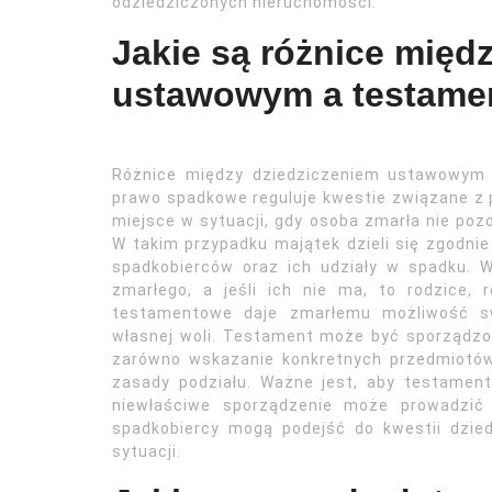
odziedziczonych nieruchomości.
Jakie są różnice międ
ustawowym a testam
Różnice między dziedziczeniem ustawowym 
prawo spadkowe reguluje kwestie związane z
miejsce w sytuacji, gdy osoba zmarła nie poz
W takim przypadku majątek dzieli się zgodnie
spadkobierców oraz ich udziały w spadku. 
zmarłego, a jeśli ich nie ma, to rodzice, 
testamentowe daje zmarłemu możliwość s
własnej woli. Testament może być sporządz
zarówno wskazanie konkretnych przedmiotów
zasady podziału. Ważne jest, aby testamen
niewłaściwe sporządzenie może prowadzić 
spadkobiercy mogą podejść do kwestii dzied
sytuacji.