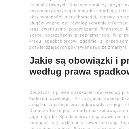
działań prawnych. Następnie należy przygot
dokumenty dotyczące majątku zmarłego, takie
akty własności nieruchomości, umowy sprz
długów ważne jest również zebranie informacj
oraz ewentualne zobowiązania finansowe. K
został sporządzony przez zmarłego. W przy
kręgu spadkobierców zgodnie z przepisa
potwierdzających pokrewieństwo ze zmarłym, t
Jakie są obowiązki i 
według prawa spadk
Obowiązki i prawa spadkobierców według pr
Kodeksu cywilnego. Po przyjęciu spadku ka
majątku zmarłego oraz odpowiada za jego dł
Oznacza to, że jeśli zmarły miał zobowiązania
jego majątku. Spadkobiercy mają prawo do inf
domagać się wykonania inwentaryzacji teg
odrzuceniu spadku. Ważnym aspektem jest r