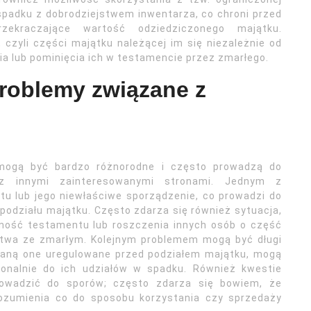
 spadku z dobrodziejstwem inwentarza, co chroni przed
rzekraczające wartość odziedziczonego majątku.
czyli części majątku należącej im się niezależnie od
a lub pominięcia ich w testamencie przez zmarłego.
problemy związane z
ogą być bardzo różnorodne i często prowadzą do
az innymi zainteresowanymi stronami. Jednym z
u lub jego niewłaściwe sporządzenie, co prowadzi do
podziału majątku. Często zdarza się również sytuacja,
ność testamentu lub roszczenia innych osób o część
twa ze zmarłym. Kolejnym problemem mogą być długi
staną one uregulowane przed podziałem majątku, mogą
jonalnie do ich udziałów w spadku. Również kwestie
owadzić do sporów; często zdarza się bowiem, że
rozumienia co do sposobu korzystania czy sprzedaży