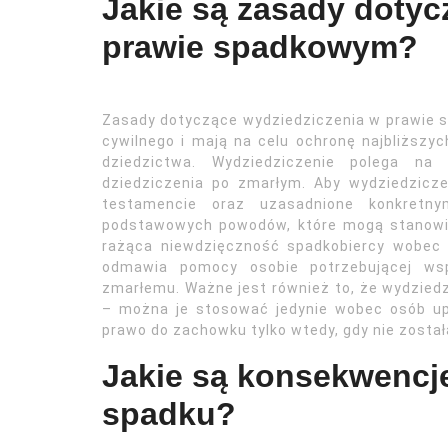
Jakie są zasady dotyc
prawie spadkowym?
Zasady dotyczące wydziedziczenia w prawie s
cywilnego i mają na celu ochronę najbliższy
dziedzictwa. Wydziedziczenie polega na
dziedziczenia po zmarłym. Aby wydziedzicz
testamencie oraz uzasadnione konkretnym
podstawowych powodów, które mogą stanowić
rażąca niewdzięczność spadkobiercy wobec 
odmawia pomocy osobie potrzebującej wsp
zmarłemu. Ważne jest również to, że wydzied
– można je stosować jedynie wobec osób u
prawo do zachowku tylko wtedy, gdy nie zosta
Jakie są konsekwencje
spadku?