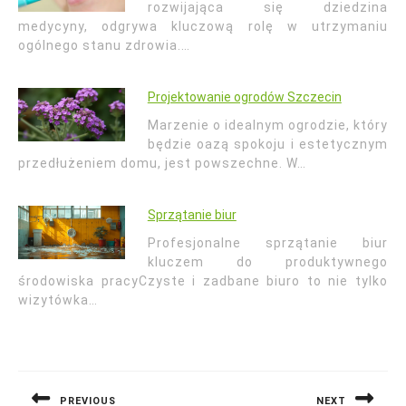
rozwijająca się dziedzina
medycyny, odgrywa kluczową rolę w utrzymaniu
ogólnego stanu zdrowia.…
Projektowanie ogrodów Szczecin
Marzenie o idealnym ogrodzie, który
będzie oazą spokoju i estetycznym
przedłużeniem domu, jest powszechne. W…
Sprzątanie biur
Profesjonalne sprzątanie biur
kluczem do produktywnego
środowiska pracyCzyste i zadbane biuro to nie tylko
wizytówka…
Nawigacja
wpisu
PREVIOUS
NEXT