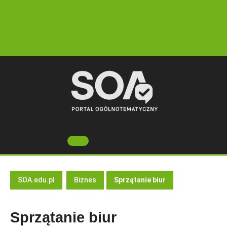
Skip
to
content
Open
Button
SOA.edu.pl
Biznes
Sprzątanie biur
Sprzątanie biur