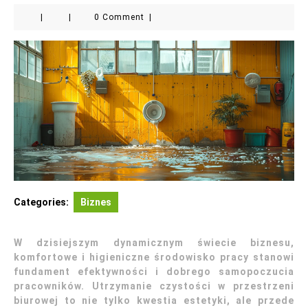
|
|
0 Comment
|
Categories:
Biznes
W dzisiejszym dynamicznym świecie biznesu,
komfortowe i higieniczne środowisko pracy stanowi
fundament efektywności i dobrego samopoczucia
pracowników. Utrzymanie czystości w przestrzeni
biurowej to nie tylko kwestia estetyki, ale przede