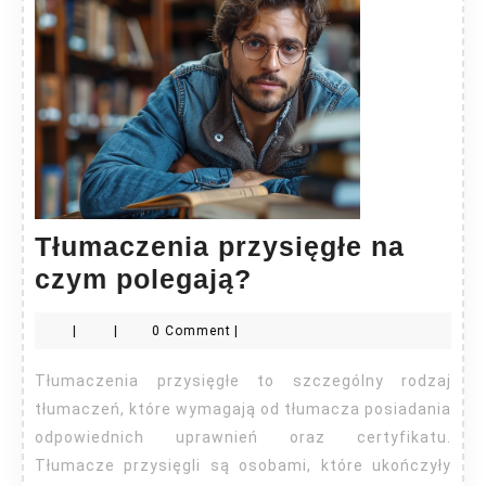
Tłumaczenia przysięgłe na
Tłumaczenia
czym polegają?
przysięgłe
|
|
0 Comment
|
na
czym
Tłumaczenia przysięgłe to szczególny rodzaj
polegają?
tłumaczeń, które wymagają od tłumacza posiadania
odpowiednich uprawnień oraz certyfikatu.
Tłumacze przysięgli są osobami, które ukończyły