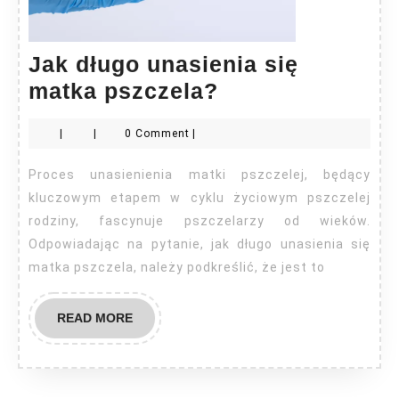
Jak długo unasienia się
Jak
matka pszczela?
długo
|
|
0 Comment
|
unasienia
się
Proces unasienienia matki pszczelej, będący
matka
kluczowym etapem w cyklu życiowym pszczelej
pszczela?
rodziny, fascynuje pszczelarzy od wieków.
Odpowiadając na pytanie, jak długo unasienia się
matka pszczela, należy podkreślić, że jest to
READ
READ MORE
MORE