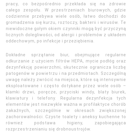
pracy, co bezpośrednio przekłada się na zdrowie
całego zespołu. W przestrzeniach biurowych, gdzie
codziennie przebywa wiele osób, łatwo dochodzi do
gromadzenia się kurzu, roztoczy, bakterii i wirusów. Te
niewidoczne gołym okiem czynniki mogą być przyczyną
licznych dolegliwości, od alergii i problemów z układem
oddechowym, po infekcje i przeziębienia.
Dokładne sprzątanie biur, obejmujące regularne
odkurzanie z użyciem filtrów HEPA, mycie podłóg oraz
dezynfekcję powierzchni, skutecznie ogranicza liczbę
patogenów w powietrzu i na przedmiotach. Szczególną
uwagę należy zwrócić na miejsca, które są intensywnie
eksploatowane i często dotykane przez wiele osób –
klamki drzwi, poręcze, przyciski windy, blaty biurek,
klawiatury i telefony. Regularna dezynfekcja tych
elementów jest niezwykle ważna w profilaktyce chorób
zakaźnych, szczególnie w okresach zwiększonej
zachorowalności. Czyste toalety i aneksy kuchenne to
również podstawa higieny, zapobiegająca
rozprzestrzenianiu się drobnoustrojów.