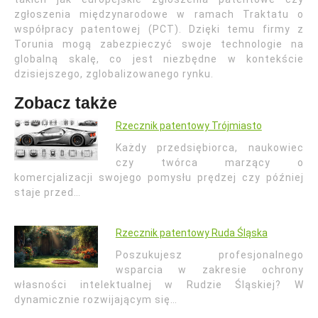
zgłoszenia międzynarodowe w ramach Traktatu o
współpracy patentowej (PCT). Dzięki temu firmy z
Torunia mogą zabezpieczyć swoje technologie na
globalną skalę, co jest niezbędne w kontekście
dzisiejszego, zglobalizowanego rynku.
Zobacz także
Rzecznik patentowy Trójmiasto
Każdy przedsiębiorca, naukowiec
czy twórca marzący o
komercjalizacji swojego pomysłu prędzej czy później
staje przed…
Rzecznik patentowy Ruda Śląska
Poszukujesz profesjonalnego
wsparcia w zakresie ochrony
własności intelektualnej w Rudzie Śląskiej? W
dynamicznie rozwijającym się…