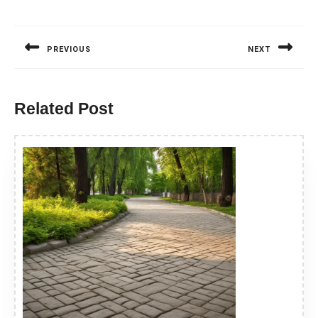
Nawigacja
wpisu
PREVIOUS
NEXT
Previous
Next
post:
post:
Related Post