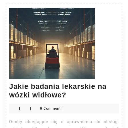
Jakie badania lekarskie na
Jakie
wózki widłowe?
badania
|
|
0 Comment
|
lekarskie
na
Osoby ubiegające się o uprawnienia do obsługi