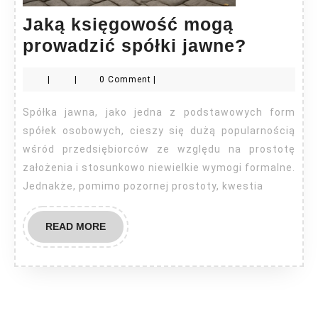
Jaką księgowość mogą
Jaką
prowadzić spółki jawne?
księgo
|
|
0 Comment
|
mogą
prowadz
Spółka jawna, jako jedna z podstawowych form
spółki
spółek osobowych, cieszy się dużą popularnością
jawne?
wśród przedsiębiorców ze względu na prostotę
założenia i stosunkowo niewielkie wymogi formalne.
Jednakże, pomimo pozornej prostoty, kwestia
READ
READ MORE
MORE