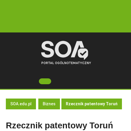
Skip
to
content
Open
Button
SOA.edu.pl
Biznes
Rzecznik patentowy Toruń
Rzecznik patentowy Toruń