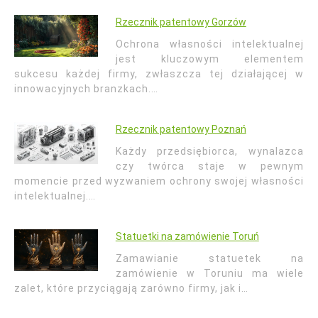
Rzecznik patentowy Gorzów
Ochrona własności intelektualnej
jest kluczowym elementem
sukcesu każdej firmy, zwłaszcza tej działającej w
innowacyjnych branzkach.…
Rzecznik patentowy Poznań
Każdy przedsiębiorca, wynalazca
czy twórca staje w pewnym
momencie przed wyzwaniem ochrony swojej własności
intelektualnej.…
Statuetki na zamówienie Toruń
Zamawianie statuetek na
zamówienie w Toruniu ma wiele
zalet, które przyciągają zarówno firmy, jak i…