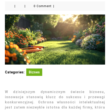
|
|
0 Comment
|
Categories:
Biznes
W dzisiejszym dynamicznym świecie biznesu,
innowacje stanowią klucz do sukcesu i przewagi
konkurencyjnej. Ochrona własności intelektualnej
jest zatem niezwykle istotna dla każdej firmy, która