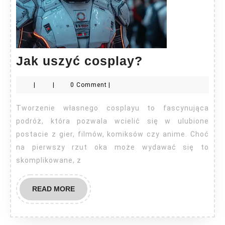
Jak
Jak uszyć cosplay?
uszyć
|
|
0 Comment
|
cosplay?
Tworzenie własnego cosplayu to fascynująca
podróż, która pozwala wcielić się w ulubione
postacie z gier, filmów, komiksów czy anime. Choć
na pierwszy rzut oka może wydawać się to
skomplikowane, z
READ
READ MORE
MORE