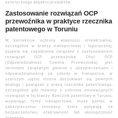
estetycznego aspektu produktów.
Zastosowanie rozwiązań OCP
przewoźnika w praktyce rzecznika
patentowego w Toruniu
W kontekście ochrony własności intelektualnej,
szczególnie w branży transportowej i logistycznej,
pojawia się zagadnienie związane z zastosowaniem
rozwiązań OCP przewoźnika. Choć OCP
(Odpowiedzialność Cywilna Przewoźnika) jest
terminem związanym głównie z ubezpieczeniami i
odpowiedzialnością za szkody w transporcie, w
szerszym ujęciu można doszukiwać się pewnych
analogii i powiązań z pracą rzecznika patentowego,
szczególnie gdy mówimy o ochronie innowacyjnych
rozwiązań w tej branży. Rzecznik patentowy w Toruniu,
wspierając firmy transportowe, może pomóc w
zabezpieczeniu innowacji, które wpływają na
bezpieczeństwo, efektywność lub ekologiczność
przewozu.