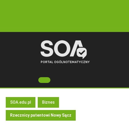
Skip
to
content
Open
Button
SOA.edu.pl
Biznes
Rzecznicy patentowi Nowy Sącz