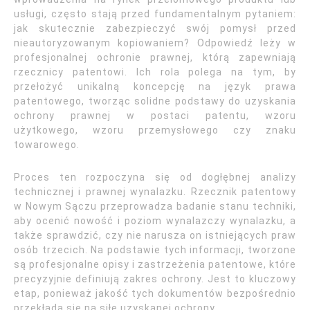
usługi, często stają przed fundamentalnym pytaniem:
jak skutecznie zabezpieczyć swój pomysł przed
nieautoryzowanym kopiowaniem? Odpowiedź leży w
profesjonalnej ochronie prawnej, którą zapewniają
rzecznicy patentowi. Ich rola polega na tym, by
przełożyć unikalną koncepcję na język prawa
patentowego, tworząc solidne podstawy do uzyskania
ochrony prawnej w postaci patentu, wzoru
użytkowego, wzoru przemysłowego czy znaku
towarowego.
Proces ten rozpoczyna się od dogłębnej analizy
technicznej i prawnej wynalazku. Rzecznik patentowy
w Nowym Sączu przeprowadza badanie stanu techniki,
aby ocenić nowość i poziom wynalazczy wynalazku, a
także sprawdzić, czy nie narusza on istniejących praw
osób trzecich. Na podstawie tych informacji, tworzone
są profesjonalne opisy i zastrzeżenia patentowe, które
precyzyjnie definiują zakres ochrony. Jest to kluczowy
etap, ponieważ jakość tych dokumentów bezpośrednio
przekłada się na siłę uzyskanej ochrony.