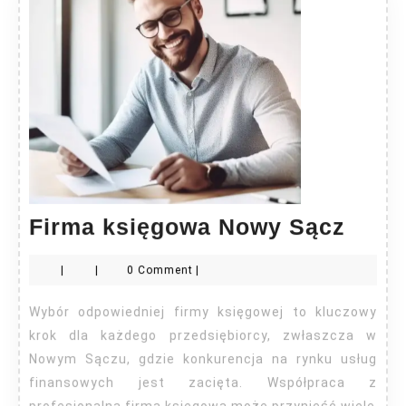
Firm
Firma księgowa Nowy Sącz
księ
|
|
0 Comment
|
Now
Sącz
Wybór odpowiedniej firmy księgowej to kluczowy
krok dla każdego przedsiębiorcy, zwłaszcza w
Nowym Sączu, gdzie konkurencja na rynku usług
finansowych jest zacięta. Współpraca z