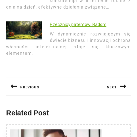
konkurencja w internecie rośnie z
dnia na dzień, efektywne działania związane…
Rzecznicy patentowi Radom
W dynamicznie rozwijającym się
świecie biznesu i innowacji ochrona
własności intelektualnej staje się kluczowym
elementem…
Nawigacja
wpisu
PREVIOUS
NEXT
Previous
Next
post:
post:
Related Post