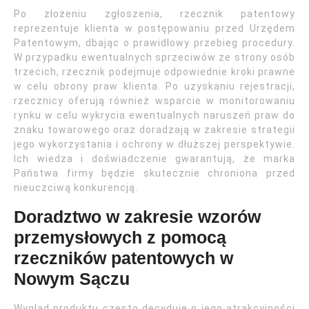
Po złożeniu zgłoszenia, rzecznik patentowy
reprezentuje klienta w postępowaniu przed Urzędem
Patentowym, dbając o prawidłowy przebieg procedury.
W przypadku ewentualnych sprzeciwów ze strony osób
trzecich, rzecznik podejmuje odpowiednie kroki prawne
w celu obrony praw klienta. Po uzyskaniu rejestracji,
rzecznicy oferują również wsparcie w monitorowaniu
rynku w celu wykrycia ewentualnych naruszeń praw do
znaku towarowego oraz doradzają w zakresie strategii
jego wykorzystania i ochrony w dłuższej perspektywie.
Ich wiedza i doświadczenie gwarantują, że marka
Państwa firmy będzie skutecznie chroniona przed
nieuczciwą konkurencją.
Doradztwo w zakresie wzorów
przemysłowych z pomocą
rzeczników patentowych w
Nowym Sączu
Wygląd produktu często decyduje o jego atrakcyjności