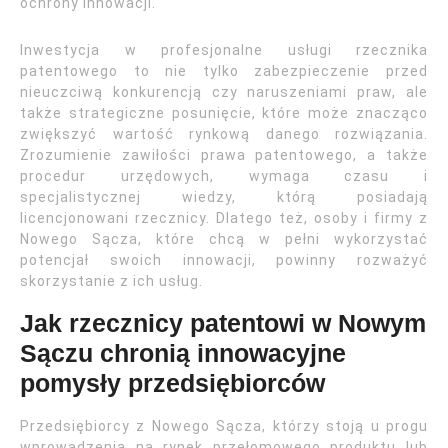
ochrony innowacji.
Inwestycja w profesjonalne usługi rzecznika
patentowego to nie tylko zabezpieczenie przed
nieuczciwą konkurencją czy naruszeniami praw, ale
także strategiczne posunięcie, które może znacząco
zwiększyć wartość rynkową danego rozwiązania.
Zrozumienie zawiłości prawa patentowego, a także
procedur urzędowych, wymaga czasu i
specjalistycznej wiedzy, którą posiadają
licencjonowani rzecznicy. Dlatego też, osoby i firmy z
Nowego Sącza, które chcą w pełni wykorzystać
potencjał swoich innowacji, powinny rozważyć
skorzystanie z ich usług.
Jak rzecznicy patentowi w Nowym
Sączu chronią innowacyjne
pomysły przedsiębiorców
Przedsiębiorcy z Nowego Sącza, którzy stoją u progu
wprowadzenia na rynek przełomowego produktu lub