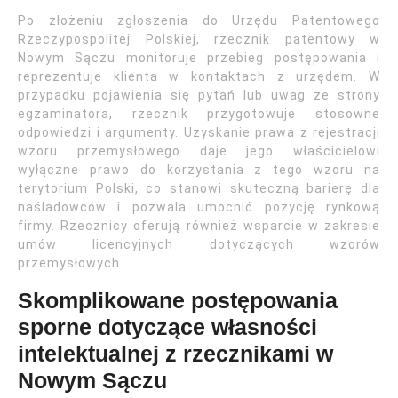
Po złożeniu zgłoszenia do Urzędu Patentowego
Rzeczypospolitej Polskiej, rzecznik patentowy w
Nowym Sączu monitoruje przebieg postępowania i
reprezentuje klienta w kontaktach z urzędem. W
przypadku pojawienia się pytań lub uwag ze strony
egzaminatora, rzecznik przygotowuje stosowne
odpowiedzi i argumenty. Uzyskanie prawa z rejestracji
wzoru przemysłowego daje jego właścicielowi
wyłączne prawo do korzystania z tego wzoru na
terytorium Polski, co stanowi skuteczną barierę dla
naśladowców i pozwala umocnić pozycję rynkową
firmy. Rzecznicy oferują również wsparcie w zakresie
umów licencyjnych dotyczących wzorów
przemysłowych.
Skomplikowane postępowania
sporne dotyczące własności
intelektualnej z rzecznikami w
Nowym Sączu