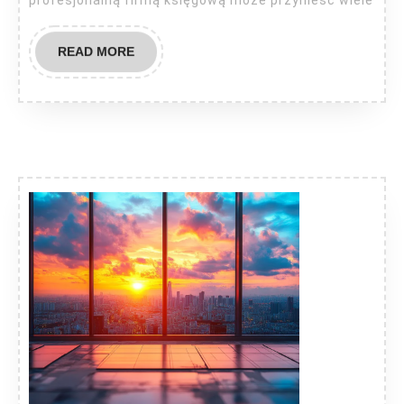
profesjonalną firmą księgową może przynieść wiele
READ
READ MORE
MORE