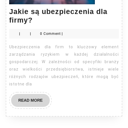
Jakie są ubezpieczenia dla
Jakie
firmy?
są
|
|
0 Comment
|
ubezpieczenia
dla
Ubezpieczenia dla firm to kluczowy element
firmy?
zarządzania ryzykiem w każdej działalności
gospodarczej. W zależności od specyfiki branży
oraz wielkości przedsiębiorstwa, istnieje wiele
różnych rodzajów ubezpieczeń, które mogą być
istotne dla
READ
READ MORE
MORE