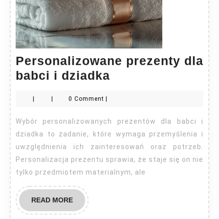
Personalizowane prezenty dla
Personalizowane
babci i dziadka
prezenty
|
|
0 Comment
|
dla
babci
Wybór personalizowanych prezentów dla babci i
i
dziadka to zadanie, które wymaga przemyślenia i
dziadka
uwzględnienia ich zainteresowań oraz potrzeb.
Personalizacja prezentu sprawia, że staje się on nie
tylko przedmiotem materialnym, ale
READ
READ MORE
MORE