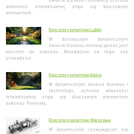
świecie biznesu i innowacji ochrona
własności intelektualnej staje się kluczowym
elementem…
Rzecznicy patentowi Lublin
W dzisiejszym dynamicznym
świecie biznesu innowacyjność jest
kluczem do sukcesu. Niezależnie od tego, czy
prowadzisz…
Rzecznicy patentowi Kielce
W dynamicznym świecie biznesu i
technologii, ochrona własności
intelektualnej staje się kluczowym elementem
sukcesu. Pomysły,…
Rzecznicy patentowi Warszawa
W dynamicznie rozwijającym się