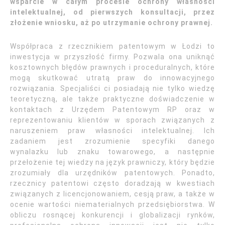
wsparcie w całym procesie ochrony własności
intelektualnej, od pierwszych konsultacji, przez
złożenie wniosku, aż po utrzymanie ochrony prawnej.
Współpraca z rzecznikiem patentowym w Łodzi to
inwestycja w przyszłość firmy. Pozwala ona uniknąć
kosztownych błędów prawnych i proceduralnych, które
mogą skutkować utratą praw do innowacyjnego
rozwiązania. Specjaliści ci posiadają nie tylko wiedzę
teoretyczną, ale także praktyczne doświadczenie w
kontaktach z Urzędem Patentowym RP oraz w
reprezentowaniu klientów w sporach związanych z
naruszeniem praw własności intelektualnej. Ich
zadaniem jest zrozumienie specyfiki danego
wynalazku lub znaku towarowego, a następnie
przełożenie tej wiedzy na język prawniczy, który będzie
zrozumiały dla urzędników patentowych. Ponadto,
rzecznicy patentowi często doradzają w kwestiach
związanych z licencjonowaniem, cesją praw, a także w
ocenie wartości niematerialnych przedsiębiorstwa. W
obliczu rosnącej konkurencji i globalizacji rynków,