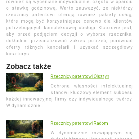
również są wyceniane indywidualnie, często w oparciu
o stawkę godzinową. Warto zauważyć, że niektórzy
rzecznicy patentowi oferują również pakiety usług,
które mogą być korzystniejsze cenowo dla klientów
potrzebujących kompleksowej obsługi. Kluczowe jest,
aby przed podjęciem decyzji o wyborze rzecznika,
dokładnie przeanalizować zakres potrzeb, porównać
oferty różnych kancelarii i uzyskać szczegółowy
kosztorys.
Zobacz także
Rzecznicy patentowi Olsztyn
Ochrona własności intelektualnej
stanowi kluczowy element sukcesu
każdej innowacyjnej firmy czy indywidualnego twórcy.
W dynamicznie…
Rzecznicy patentowi Radom
W dynamicznie rozwijającym się