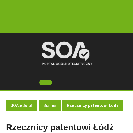
Skip
to
content
Open
Button
SOA.edu.pl
Biznes
Rzecznicy patentowi Łódź
Rzecznicy patentowi Łódź