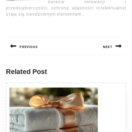
świecie innowacji i
przedsiębiorczości, ochrona własności intelektualnej
staje się nieodzownym elementem…
Nawigacja
wpisu
PREVIOUS
NEXT
Previous
Next
post:
post:
Related Post