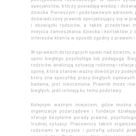
specjalistów, którzy posiadają wiedzę i doświ
dziecka. Pierwszym i podstawowym adresem, p
doświadczony prawnik specjalizujący się w p
i obowiązki rodziców, a także przedstawi m
miejsca zamieszkania dziecka i kontaktów z 
interesów klienta w sposób zgodny z prawem i
W sprawach dotyczących opieki nad dziećmi, 
opinii biegłego psychologa lub pedagoga. Bie
rodziców, analizują sytuację rodzinną i relacj
opinię, która stanowi ważny dowód przy podejm
który zna specyfikę pracy biegłych sądowych 
badania, jest nieoceniona. Prawnik może rów
biegłych, jeśli istnieją ku temu podstawy.
Kolejnym ważnym miejscem, gdzie można s
organizacje pozarządowe i fundacje działając
oferuje bezpłatne porady prawne, psychologi
trudnej sytuacji. Pracownicy takich organiz
rodzinami w kryzysie i potrafią udzielić p