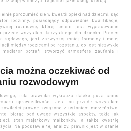
e działają w naszym regionie i jakie usługi oferują.
ielnie porozumieć się w kwestii opieki nad dziećmi, sąd
or rodzinny, posiadający odpowiednie kwalifikacje,
ywnej rozmowie, której celem jest wypracowanie
i przede wszystkim korzystnego dla dziecka. Proces
ia sądowego, jest zazwyczaj mniej formalny i mniej
lacji między rodzicami po rozstaniu, co jest niezwykle
 mediator potrafi stworzyć atmosferę zaufania i
rcia można oczekiwać od
aniu rozwodowym
dowego, rola prawnika wykracza daleko poza samo
ymiaru sprawiedliwości. Jest on przede wszystkim
 zawiłości prawne związane z ustaniem małżeństwa.
enta, biorąc pod uwagę wszystkie aspekty, takie jak
dzieci, stan majątkowy małżonków, a także kwestię
ycia. Na podstawie tej analizy, prawnik jest w stanie