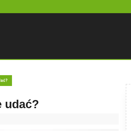
dać?
e udać?