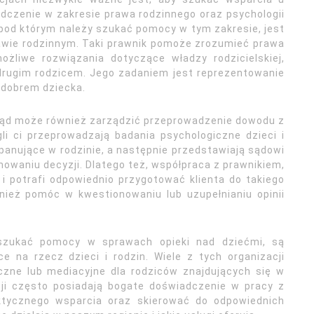
adczenie w zakresie prawa rodzinnego oraz psychologii
od którym należy szukać pomocy w tym zakresie, jest
rawie rodzinnym. Taki prawnik pomoże zrozumieć prawa
ożliwe rozwiązania dotyczące władzy rodzicielskiej,
drugim rodzicem. Jego zadaniem jest reprezentowanie
 dobrem dziecka.
sąd może również zarządzić przeprowadzenie dowodu z
gli ci przeprowadzają badania psychologiczne dzieci i
e panujące w rodzinie, a następnie przedstawiają sądowi
owaniu decyzji. Dlatego też, współpraca z prawnikiem,
i potrafi odpowiednio przygotować klienta do takiego
nież pomóc w kwestionowaniu lub uzupełnianiu opinii
zukać pomocy w sprawach opieki nad dziećmi, są
e na rzecz dzieci i rodzin. Wiele z tych organizacji
czne lub mediacyjne dla rodziców znajdujących się w
acji często posiadają bogate doświadczenie w pracy z
raktycznego wsparcia oraz skierować do odpowiednich