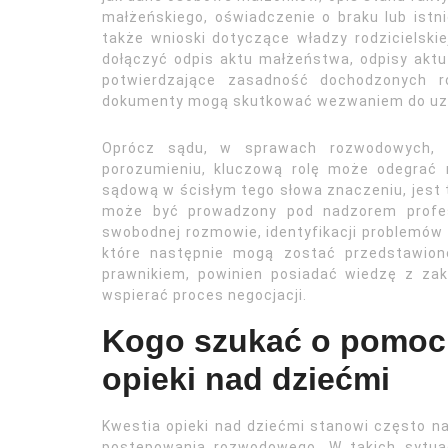
małżeńskiego, oświadczenie o braku lub istni
także wnioski dotyczące władzy rodzicielski
dołączyć odpis aktu małżeństwa, odpisy aktu
potwierdzające zasadność dochodzonych ro
dokumenty mogą skutkować wezwaniem do uzu
Oprócz sądu, w sprawach rozwodowych, z
porozumieniu, kluczową rolę może odegrać r
sądową w ścisłym tego słowa znaczeniu, jest 
może być prowadzony pod nadzorem profes
swobodnej rozmowie, identyfikacji problemów
które następnie mogą zostać przedstawione
prawnikiem, powinien posiadać wiedzę z zak
wspierać proces negocjacji.
Kogo szukać o pomoc
opieki nad dziećmi
Kwestia opieki nad dziećmi stanowi często na
postępowania rozwodowego. W takich sytua