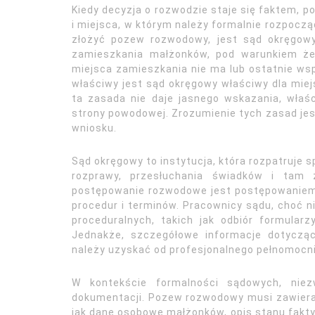
Kiedy decyzja o rozwodzie staje się faktem, p
i miejsca, w którym należy formalnie rozpocz
złożyć pozew rozwodowy, jest sąd okręgow
zamieszkania małżonków, pod warunkiem że 
miejsca zamieszkania nie ma lub ostatnie wsp
właściwy jest sąd okręgowy właściwy dla miej
ta zasada nie daje jasnego wskazania, właś
strony powodowej. Zrozumienie tych zasad jest
wniosku.
Sąd okręgowy to instytucja, która rozpatruje 
rozprawy, przesłuchania świadków i tam 
postępowanie rozwodowe jest postępowaniem
procedur i terminów. Pracownicy sądu, choć 
proceduralnych, takich jak odbiór formular
Jednakże, szczegółowe informacje dotyczą
należy uzyskać od profesjonalnego pełnomocni
W kontekście formalności sądowych, niez
dokumentacji. Pozew rozwodowy musi zawier
jak dane osobowe małżonków, opis stanu fakty