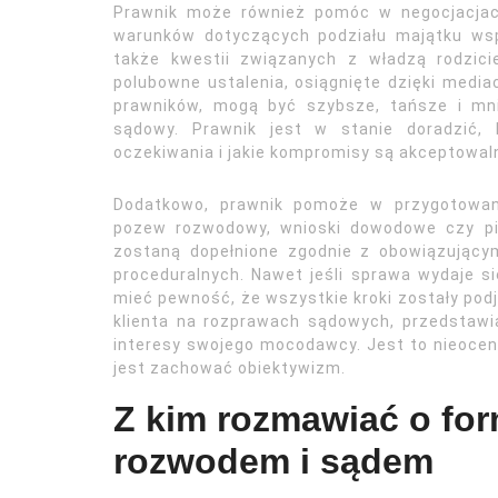
Prawnik może również pomóc w negocjacjac
warunków dotyczących podziału majątku ws
także kwestii związanych z władzą rodzici
polubowne ustalenia, osiągnięte dzięki medi
prawników, mogą być szybsze, tańsze i mni
sądowy. Prawnik jest w stanie doradzić, 
oczekiwania i jakie kompromisy są akceptowal
Dodatkowo, prawnik pomoże w przygotowani
pozew rozwodowy, wnioski dowodowe czy pi
zostaną dopełnione zgodnie z obowiązującym
proceduralnych. Nawet jeśli sprawa wydaje si
mieć pewność, że wszystkie kroki zostały pod
klienta na rozprawach sądowych, przedstawi
interesy swojego mocodawcy. Jest to nieocen
jest zachować obiektywizm.
Z kim rozmawiać o fo
rozwodem i sądem