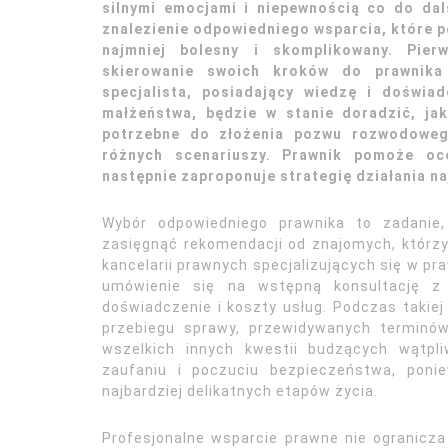
silnymi emocjami i niepewnością co do dal
znalezienie odpowiedniego wsparcia, które 
najmniej bolesny i skomplikowany. Pier
skierowanie swoich kroków do prawnika 
specjalista, posiadający wiedzę i doświa
małżeństwa, będzie w stanie doradzić, ja
potrzebne do złożenia pozwu rozwodoweg
różnych scenariuszy. Prawnik pomoże oce
następnie zaproponuje strategię działania n
Wybór odpowiedniego prawnika to zadanie,
zasięgnąć rekomendacji od znajomych, którzy
kancelarii prawnych specjalizujących się w pr
umówienie się na wstępną konsultację z 
doświadczenie i koszty usług. Podczas takie
przebiegu sprawy, przewidywanych terminó
wszelkich innych kwestii budzących wątpli
zaufaniu i poczuciu bezpieczeństwa, pon
najbardziej delikatnych etapów życia.
Profesjonalne wsparcie prawne nie ogranicza