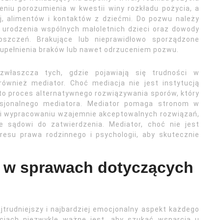
eniu porozumienia w kwestii winy rozkładu pożycia, a
ej, alimentów i kontaktów z dziećmi. Do pozwu należy
 urodzenia wspólnych małoletnich dzieci oraz dowody
szczeń. Brakujące lub nieprawidłowo sporządzone
pełnienia braków lub nawet odrzuceniem pozwu.
właszcza tych, gdzie pojawiają się trudności w
ównież mediator. Choć mediacja nie jest instytucją
to proces alternatywnego rozwiązywania sporów, który
jonalnego mediatora. Mediator pomaga stronom w
 i wypracowaniu wzajemnie akceptowalnych rozwiązań,
 sądowi do zatwierdzenia. Mediator, choć nie jest
resu prawa rodzinnego i psychologii, aby skutecznie
 w sprawach dotyczących
jtrudniejszy i najbardziej emocjonalny aspekt każdego
cjach niezwykle ważne jest, aby szukać wsparcia u