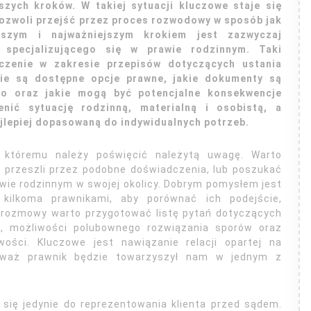
szych kroków. W takiej sytuacji kluczowe staje się
pozwoli przejść przez proces rozwodowy w sposób jak
wszym i najważniejszym krokiem jest zazwyczaj
specjalizującego się w prawie rodzinnym. Taki
dczenie w zakresie przepisów dotyczących ustania
kie są dostępne opcje prawne, jakie dokumenty są
o oraz jakie mogą być potencjalne konsekwencje
nić sytuację rodzinną, materialną i osobistą, a
ajlepiej dopasowaną do indywidualnych potrzeb.
 któremu należy poświęcić należytą uwagę. Warto
 przeszli przez podobne doświadczenia, lub poszukać
awie rodzinnym w swojej okolicy. Dobrym pomysłem jest
kilkoma prawnikami, aby porównać ich podejście,
j rozmowy warto przygotować listę pytań dotyczących
w, możliwości polubownego rozwiązania sporów oraz
wości. Kluczowe jest nawiązanie relacji opartej na
ieważ prawnik będzie towarzyszył nam w jednym z
 się jedynie do reprezentowania klienta przed sądem.