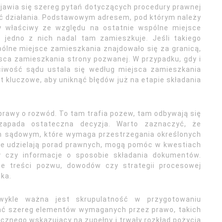
ojawia się szereg pytań dotyczących procedury prawnej
ąć działania. Podstawowym adresem, pod którym należy
y właściwy ze względu na ostatnie wspólne miejsce
jedno z nich nadal tam zamieszkuje. Jeśli takiego
ólne miejsce zamieszkania znajdowało się za granicą,
sca zamieszkania strony pozwanej. W przypadku, gdy i
ciwość sądu ustala się według miejsca zamieszkania
 kluczowe, aby uniknąć błędów już na etapie składania
sprawy o rozwód. To tam trafia pozew, tam odbywają się
zapada ostateczna decyzja. Warto zaznaczyć, że
 sądowym, które wymaga przestrzegania określonych
nie udzielają porad prawnych, mogą pomóc w kwestiach
zy czy informacje o sposobie składania dokumentów.
ce treści pozwu, dowodów czy strategii procesowej
ka.
wykle ważna jest skrupulatność w przygotowaniu
ać szereg elementów wymaganych przez prawo, takich
cznego wskazujący na zupełny i trwały rozkład pożycia