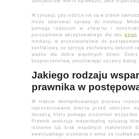
specjalistów. Warto sprawdzić, jakie organizacj
W sytuacji, gdy rodzice nie są w stanie samodz
może skierować sprawę do mediacji. Mediat
pomaga rodzicom w otwartej i konstrukt
porozumienia akceptowalnego dla obu
stron
mediacji, w przeciwieństwie do postępowan
konfliktowy, co sprzyja zachowaniu dobrych re
ważne dla dobra wspólnych dzieci. Dobry
bezpieczeństwa, umożliwiając szczery dialog.
Jakiego rodzaju wspa
prawnika w postępow
W trakcie skomplikowanego procesu rozwo
reprezentowanie klienta przed obliczem w
doradcą, który pomaga zrozumieć wszystkie
Prawnik analizuje indywidualną sytuację kli
istnienie lub brak wspólnych małoletnich 
ewentualnego orzekania o winie za rozkład poż