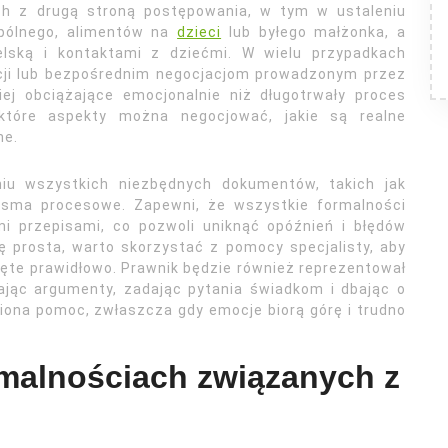
h z drugą stroną postępowania, w tym w ustaleniu
pólnego, alimentów na
dzieci
lub byłego małżonka, a
elską i kontaktami z dziećmi. W wielu przypadkach
acji lub bezpośrednim negocjacjom prowadzonym przez
ej obciążające emocjonalnie niż długotrwały proces
które aspekty można negocjować, jakie są realne
ne.
u wszystkich niezbędnych dokumentów, takich jak
sma procesowe. Zapewni, że wszystkie formalności
i przepisami, co pozwoli uniknąć opóźnień i błędów
ę prosta, warto skorzystać z pomocy specjalisty, aby
jęte prawidłowo. Prawnik będzie również reprezentował
ając argumenty, zadając pytania świadkom i dbając o
iona pomoc, zwłaszcza gdy emocje biorą górę i trudno
rmalnościach związanych z