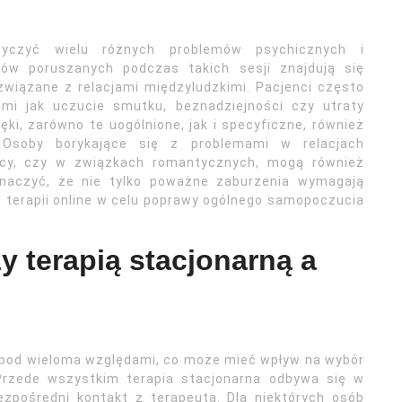
yczyć wielu różnych problemów psychicznych i
ów poruszanych podczas takich sesji znajdują się
 związane z relacjami międzyludzkimi. Pacjenci często
imi jak uczucie smutku, beznadziejności czy utraty
ki, zarówno te uogólnione, jak i specyficzne, również
 Osoby borykające się z problemami w relacjach
racy, czy w związkach romantycznych, mogą również
znaczyć, że nie tylko poważne zaburzenia wymagają
 z terapii online w celu poprawy ogólnego samopoczucia
y terapią stacjonarną a
ię pod wieloma względami, co może mieć wpływ na wybór
 Przede wszystkim terapia stacjonarna odbywa się w
zpośredni kontakt z terapeutą. Dla niektórych osób