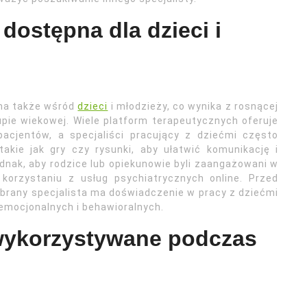
 dostępna dla dzieci i
arna także wśród
dzieci
i młodzieży, co wynika z rosnącej
pie wiekowej. Wiele platform terapeutycznych oferuje
acjentów, a specjaliści pracujący z dziećmi często
takie jak gry czy rysunki, aby ułatwić komunikację i
dnak, aby rodzice lub opiekunowie byli zaangażowani w
 korzystaniu z usług psychiatrycznych online. Przed
ybrany specjalista ma doświadczenie w pracy z dziećmi
 emocjonalnych i behawioralnych.
 wykorzystywane podczas