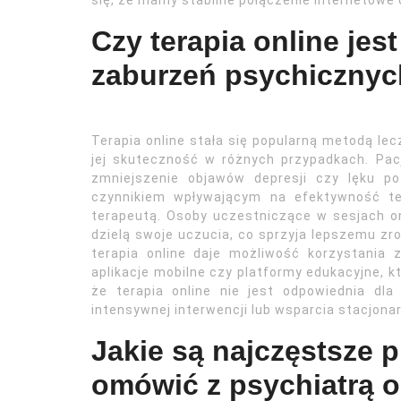
się, że mamy stabilne połączenie internetowe 
Czy terapia online jes
zaburzeń psychiczny
Terapia online stała się popularną metodą le
jej skuteczność w różnych przypadkach. Pa
zmniejszenie objawów depresji czy lęku p
czynnikiem wpływającym na efektywność ter
terapeutą. Osoby uczestniczące w sesjach on
dzielą swoje uczucia, co sprzyja lepszemu zr
terapia online daje możliwość korzystania 
aplikacje mobilne czy platformy edukacyjne, k
że terapia online nie jest odpowiednia d
intensywnej interwencji lub wsparcia stacjona
Jakie są najczęstsze 
omówić z psychiatrą o