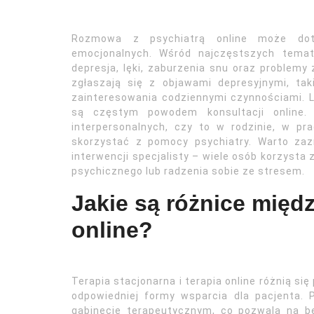
Rozmowa z psychiatrą online może dot
emocjonalnych. Wśród najczęstszych temat
depresja, lęki, zaburzenia snu oraz problemy
zgłaszają się z objawami depresyjnymi, tak
zainteresowania codziennymi czynnościami. Lę
są częstym powodem konsultacji online.
interpersonalnych, czy to w rodzinie, w p
skorzystać z pomocy psychiatry. Warto za
interwencji specjalisty – wiele osób korzysta
psychicznego lub radzenia sobie ze stresem.
Jakie są różnice międz
online?
Terapia stacjonarna i terapia online różnią s
odpowiedniej formy wsparcia dla pacjenta.
gabinecie terapeutycznym, co pozwala na be