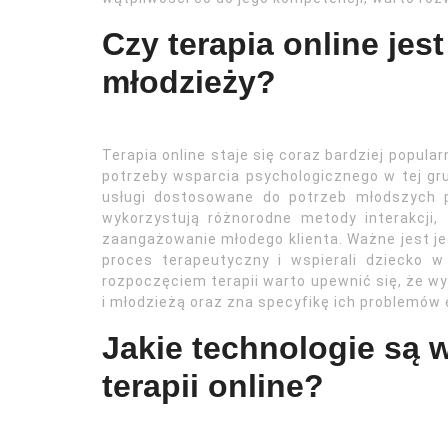
Czy terapia online jest
młodzieży?
Terapia online staje się coraz bardziej popul
potrzeby wsparcia psychologicznego w tej gru
usługi dostosowane do potrzeb młodszych p
wykorzystują różnorodne metody interakcji, 
zaangażowanie młodego klienta. Ważne jest je
proces terapeutyczny i wspierali dziecko w
rozpoczęciem terapii warto upewnić się, że w
i młodzieżą oraz zna specyfikę ich problemów
Jakie technologie są
terapii online?