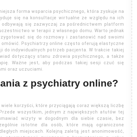
niejsza forma wsparcia psychicznego, która zyskuje na
yduje się na konsultacje wirtualne ze względu na ich
e odbywają się zazwyczaj za pośrednictwem platform
uczestnictwo w terapii z własnego domu. Warto jednak
przygotować się do rozmowy i zastanowić nad swoimi
omówić. Psychiatrzy online często oferują elastyczne
i do indywidualnych potrzeb pacjenta. W trakcie takiej
wiad dotyczący stanu zdrowia psychicznego, a także
pię. Ważne jest, aby podczas takiej sesji czuć się
ami oraz uczuciami.
tania z psychiatry online?
 wiele korzyści, które przyciągają coraz większą liczbę
Przede wszystkim, jednym z największych atutów tej
 umawiać wizyty w dogodnym dla siebie czasie, bez
zególnie istotne dla osób, które mają ograniczone
dległych miejscach. Kolejną zaletą jest anonimowość,