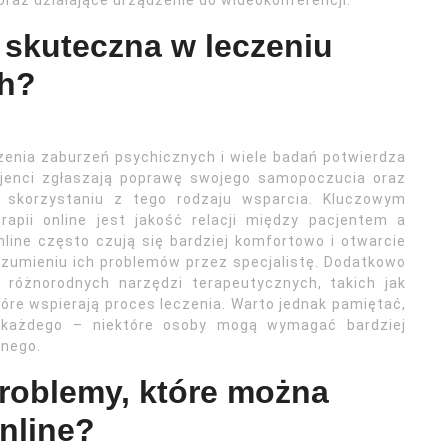
oraz działające urządzenie do wideokonferencji.
t skuteczna w leczeniu
ch?
czenia zaburzeń psychicznych i wiele badań potwierdza
cjenci zgłaszają poprawę swojego samopoczucia oraz
o skorzystaniu z tego rodzaju wsparcia. Kluczowym
apii online jest jakość relacji między pacjentem a
line często czują się bardziej komfortowo i otwarcie
ozumieniu ich problemów przez specjalistę. Dodatkowo
z różnorodnych narzędzi terapeutycznych, takich jak
tóre wspierają proces leczenia. Warto jednak pamiętać,
la każdego – niektóre osoby mogą wymagać bardziej
rnego.
problemy, które można
nline?