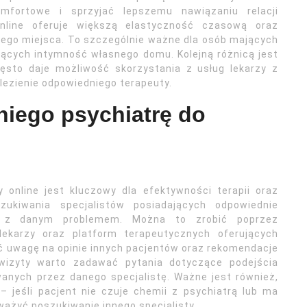
mfortowe i sprzyjać lepszemu nawiązaniu relacji
 online oferuje większą elastyczność czasową oraz
ego miejsca. To szczególnie ważne dla osób mających
jących intymność własnego domu. Kolejną różnicą jest
zęsto daje możliwość skorzystania z usług lekarzy z
alezienie odpowiedniego terapeuty.
niego psychiatrę do
online jest kluczowy dla efektywności terapii oraz
ukiwania specjalistów posiadających odpowiednie
cy z danym problemem. Można to zrobić poprzez
karzy oraz platform terapeutycznych oferujących
ić uwagę na opinie innych pacjentów oraz rekomendacje
 wizyty warto zadawać pytania dotyczące podejścia
anych przez danego specjalistę. Ważne jest również,
jeśli pacjent nie czuje chemii z psychiatrą lub ma
ważyć poszukiwanie innego specjalisty.