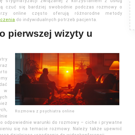
 stygmatyzacji związanej z korzystaniem z usług
ogą czuć się bardziej swobodnie podczas rozmowy o
trzy online często oferują różnorodne metody
eczenia
do indywidualnych potrzeb pacjenta.
o pierwszej wizyty u
atry
oraz
rto
cemy
dać
e w
ych
ież
ych,
Rozmowa z psychiatra online
nie
 o odpowiednie warunki do rozmowy – ciche i prywatne
upieniu się na temacie rozmowy. Należy także upewnić