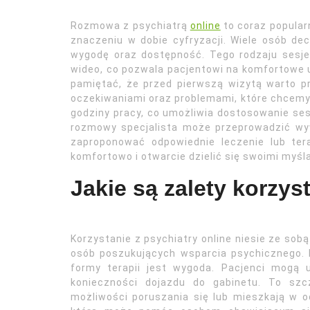
Rozmowa z psychiatrą
online
to coraz popular
znaczeniu w dobie cyfryzacji. Wiele osób dec
wygodę oraz dostępność. Tego rodzaju sesj
wideo, co pozwala pacjentowi na komfortowe 
pamiętać, że przed pierwszą wizytą warto 
oczekiwaniami oraz problemami, które chcemy 
godziny pracy, co umożliwia dostosowanie sesj
rozmowy specjalista może przeprowadzić wy
zaproponować odpowiednie leczenie lub tera
komfortowo i otwarcie dzielić się swoimi myśl
Jakie są zalety korzys
Korzystanie z psychiatry online niesie ze sobą
osób poszukujących wsparcia psychicznego. 
formy terapii jest wygoda. Pacjenci mogą
konieczności dojazdu do gabinetu. To szc
możliwości poruszania się lub mieszkają w o