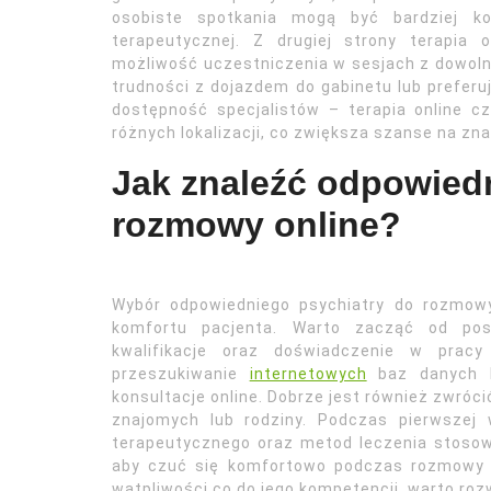
osobiste spotkania mogą być bardziej ko
terapeutycznej. Z drugiej strony terapia
możliwość uczestniczenia w sesjach z dowoln
trudności z dojazdem do gabinetu lub preferu
dostępność specjalistów – terapia online c
różnych lokalizacji, co zwiększa szanse na zn
Jak znaleźć odpowied
rozmowy online?
Wybór odpowiedniego psychiatry do rozmowy 
komfortu pacjenta. Warto zacząć od posz
kwalifikacje oraz doświadczenie w pra
przeszukiwanie
internetowych
baz danych le
konsultacje online. Dobrze jest również zwróc
znajomych lub rodziny. Podczas pierwszej
terapeutycznego oraz metod leczenia stosow
aby czuć się komfortowo podczas rozmowy – 
wątpliwości co do jego kompetencji, warto roz