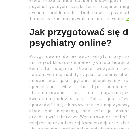
która może pomóc osobom obawiającym się
psychiatrycznych. Dzięki temu pacjenci m
swoich problemach. Dodatkowo, psychia
terapeutyczne, co pozwala na dostosowanie
l
Jak przygotować się d
psychiatry online?
Przygotowanie do pierwszej wizyty u psychi
online jest kluczowe dla efektywności terapii 
komfortu pacjenta. Przede wszystkim wa
zastanowić się nad tym, jakie problemy ch
omówić oraz jakie pytania chcielibyśmy za
specjaliście. Może to być pomocn
skoncentrowaniu się na najważniejsz
kwestiach podczas sesji. Dobrze jest równ
sporządzić listę objawów czy sytuacji życiow
które nas niepokoją, aby móc je dokład
przedstawić lekarzowi. Warto również zadbać
miejsce sprzyja lepszej komunikacji oraz sk