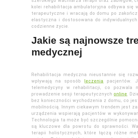
szerokiego wachlarza terapii oraz zabiegów, 
kolei rehabilitacja ambulatoryjna odbywa się 
terapeutyczne i wracają do domu po zakończen
elastyczna i dostosowana do indywidualnyc
codzienne życie.
Jakie są najnowsze tre
medycznej
Rehabilitacja medyczna nieustannie się roz
wpływają na sposób
leczenia
pacjentów. J
telemedycyny w rehabilitacji, co pozwala
prowadzenie sesji terapeutycznych
online
. Dz
bez konieczności wychodzenia z domu, co jes
mobilnością. Innym ciekawym trendem jest zas
urządzenia wspierają pacjentów w wykonywan
Technologia ta może być szczególnie pomocna w
są kluczowe dla powrotu do sprawności. W
terapii holistycznych, które łączą różne me