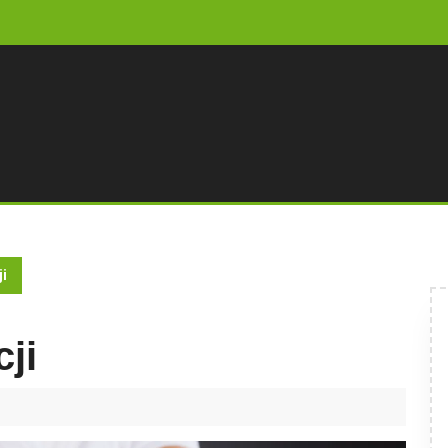
ji
cji