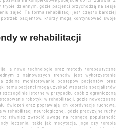
co pozwala na kompleksowe podejście do ich zdrowia. Z
w trybie dziennym, gdzie pacjenci przychodzą na sesje
iu zajęć. Ta forma rehabilitacji jest często bardziej
h potrzeb pacjentów, którzy mogą kontynuować swoje
ndy w rehabilitacji
wija, a nowe technologie oraz metody terapeutyczne
ednym z najnowszych trendów jest wykorzystanie
 na zdalne monitorowanie postępów pacjentów oraz
ięki temu pacjenci mogą uzyskać wsparcie specjalistów
t szczególnie istotne w przypadku osób z ograniczoną
tosowanie robotyki w rehabilitacji, gdzie nowoczesne
iu ćwiczeń oraz poprawiają ich koordynację ruchową.
 rehabilitacji neurologicznej, gdzie precyzyjne ruchy
arto również zwrócić uwagę na rosnącą popularność
tody leczenia, takie jak medytacja, joga czy terapia