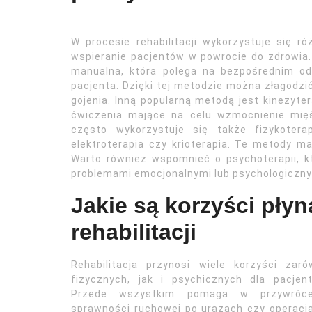
W procesie rehabilitacji wykorzystuje się 
wspieranie pacjentów w powrocie do zdrowia.
manualna, która polega na bezpośrednim od
pacjenta. Dzięki tej metodzie można złagodzi
gojenia. Inną popularną metodą jest kinezyter
ćwiczenia mające na celu wzmocnienie mięśn
często wykorzystuje się także fizykoterap
elektroterapia czy krioterapia. Te metody m
Warto również wspomnieć o psychoterapii, kt
problemami emocjonalnymi lub psychologiczny
Jakie są korzyści pły
rehabilitacji
Rehabilitacja przynosi wiele korzyści zar
fizycznych, jak i psychicznych dla pacjen
Przede wszystkim pomaga w przywróce
sprawności ruchowej po urazach czy operacj