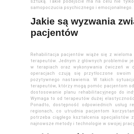
sztuką. Takie podejście ma na celu nie tylko
samopoczucia psychicznego i emocjonalnego.
Jakie są wyzwania zwią
pacjentów
Rehabilitacja pacjentów wiąże się z wieloma
terapeutów. Jednym z głównych problemów je
w terapiach oraz wykonywania ćwiczeń w d
operacjach czują się przytłoczone swoim
pozytywnego nastawienia. W takich sytuacj
terapeutów, którzy mogą pomóc pacjentom od
dostosowanie planu rehabilitacyjnego do in
Wymaga to od terapeutów dużej elastyczności
Ponadto, dostępność odpowiednich usług re
regionach, co utrudnia pacjentom korzystan
potrzeba ciągłego kształcenia specjalistów z
najnowsze metody i technologie w swojej pracy