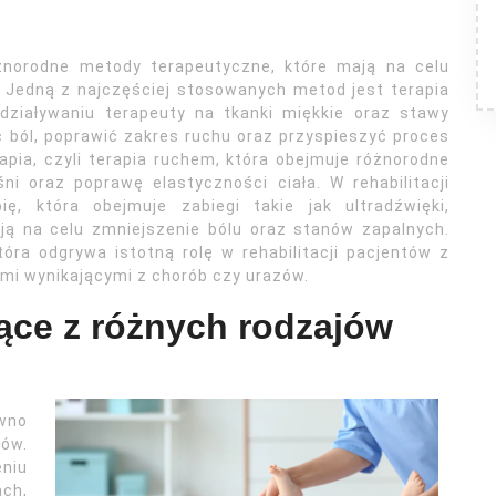
różnorodne metody terapeutyczne, które mają na celu
 Jedną z najczęściej stosowanych metod jest terapia
działywaniu terapeuty na tkanki miękkie oraz stawy
ć ból, poprawić zakres ruchu oraz przyspieszyć proces
apia, czyli terapia ruchem, która obejmuje różnorodne
i oraz poprawę elastyczności ciała. W rehabilitacji
ię, która obejmuje zabiegi takie jak ultradźwięki,
ają na celu zmniejszenie bólu oraz stanów zapalnych.
óra odgrywa istotną rolę w rehabilitacji pacjentów z
mi wynikającymi z chorób czy urazów.
nące z różnych rodzajów
ówno
tów.
niu
ach,