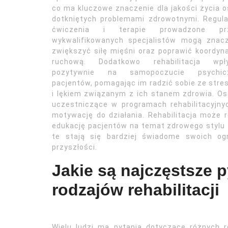
co ma kluczowe znaczenie dla jakości życia 
dotkniętych problemami zdrowotnymi. Regul
ćwiczenia i terapie prowadzone pr
wykwalifikowanych specjalistów mogą znacz
zwiększyć siłę mięśni oraz poprawić koordyn
ruchową. Dodatkowo rehabilitacja wpł
pozytywnie na samopoczucie psychic
pacjentów, pomagając im radzić sobie ze str
i lękiem związanym z ich stanem zdrowia. O
uczestniczące w programach rehabilitacyjn
motywację do działania. Rehabilitacja może
edukację pacjentów na temat zdrowego stylu ż
te stają się bardziej świadome swoich og
przyszłości.
Jakie są najczęstsze 
rodzajów rehabilitacji
Wielu ludzi ma pytania dotyczące różnych ro