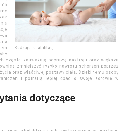
osób
arne
zez
nie
ację
ywa
zne
Rodzaje rehabilitacji
esem
soby
ych często zauważają poprawę nastroju oraz większą
 również zmniejszyć ryzyko nawrotu schorzeń poprzez
ycia oraz właściwej postawy ciała. Dzięki temu osoby
raniczeń i potrafią lepiej dbać o swoje zdrowie w
pytania dotyczące
dzajów rehabilitacji i ich zastosowania w praktyce.