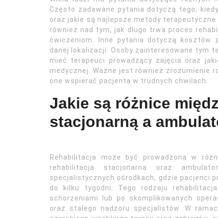
Często zadawane pytania dotyczą tego, kiedy 
oraz jakie są najlepsze metody terapeutyczne 
również nad tym, jak długo trwa proces rehabil
ćwiczeniom. Inne pytania dotyczą kosztów z
danej lokalizacji. Osoby zainteresowane tym t
mieć terapeuci prowadzący zajęcia oraz jakie
medycznej. Ważne jest również zrozumienie rol
one wspierać pacjenta w trudnych chwilach.
Jakie są różnice międz
stacjonarną a ambulat
Rehabilitacja może być prowadzona w różn
rehabilitacja stacjonarna oraz ambulat
specjalistycznych ośrodkach, gdzie pacjenci p
do kilku tygodni. Tego rodzaju rehabilita
schorzeniami lub po skomplikowanych opera
oraz stałego nadzoru specjalistów. W ramach