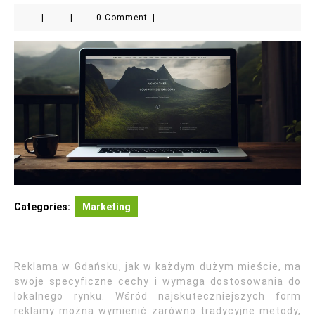
|
|
0 Comment
|
Categories:
Marketing
Reklama w Gdańsku, jak w każdym dużym mieście, ma
swoje specyficzne cechy i wymaga dostosowania do
lokalnego rynku. Wśród najskuteczniejszych form
reklamy można wymienić zarówno tradycyjne metody,