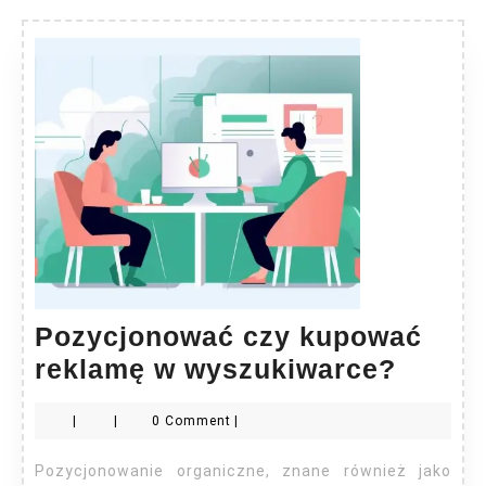
Pozycjonować czy kupować
Pozyc
reklamę w wyszukiwarce?
czy
|
|
0 Comment
|
kupow
rekla
Pozycjonowanie organiczne, znane również jako