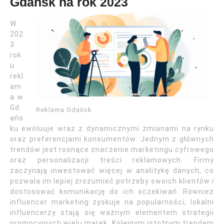
Gdańsk na rok 2023
W
202
3
rok
u
rekl
am
a w
Gd
Reklama Gdańsk
ańs
ku ewoluuje wraz z dynamicznymi zmianami na rynku
oraz preferencjami konsumentów. Jednym z głównych
trendów jest rosnące znaczenie marketingu cyfrowego
oraz personalizacji treści reklamowych. Firmy
zaczynają inwestować więcej w analitykę danych, co
pozwala im lepiej zrozumieć potrzeby swoich klientów i
dostosować komunikację do ich oczekiwań. Również
influencer marketing zyskuje na popularności; lokalni
influencerzy stają się ważnym elementem strategii
promocyjnych wielu marek. Kolejnym istotnym trendem