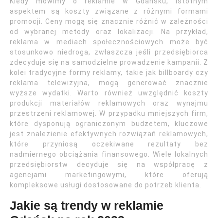
Kiedy mówimy o reklamie w Gdańsku, istotnym
aspektem są koszty związane z różnymi formami
promocji. Ceny mogą się znacznie różnić w zależności
od wybranej metody oraz lokalizacji. Na przykład,
reklama w mediach społecznościowych może być
stosunkowo niedroga, zwłaszcza jeśli przedsiębiorca
zdecyduje się na samodzielne prowadzenie kampanii. Z
kolei tradycyjne formy reklamy, takie jak billboardy czy
reklama telewizyjna, mogą generować znacznie
wyższe wydatki. Warto również uwzględnić koszty
produkcji materiałów reklamowych oraz wynajmu
przestrzeni reklamowej. W przypadku mniejszych firm,
które dysponują ograniczonym budżetem, kluczowe
jest znalezienie efektywnych rozwiązań reklamowych,
które przyniosą oczekiwane rezultaty bez
nadmiernego obciążania finansowego. Wiele lokalnych
przedsiębiorstw decyduje się na współpracę z
agencjami marketingowymi, które oferują
kompleksowe usługi dostosowane do potrzeb klienta.
Jakie są trendy w reklamie