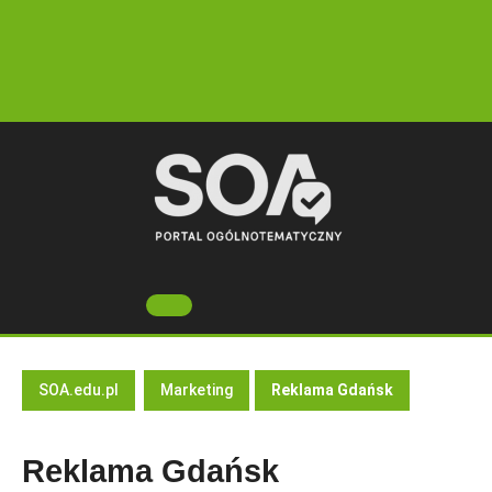
Skip
to
content
Open
Button
SOA.edu.pl
Marketing
Reklama Gdańsk
Reklama Gdańsk