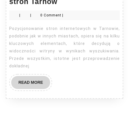
Najlepsze
stron Tarnów
pozycjonowanie
|
|
0 Comment
|
stron
Tarnów
Pozycjonowanie stron internetowych w Tarnowie,
podobnie jak w innych miastach, opiera się na kilku
kluczowych elementach, które decydują o
widoczności witryny w wynikach wyszukiwania.
Przede wszystkim, istotne jest przeprowadzenie
dokładnej
READ
READ MORE
MORE