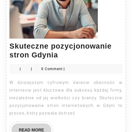
Skuteczne pozycjonowanie
Skuteczne
stron Gdynia
pozycjonowanie
|
|
0 Comment
|
stron
Gdynia
W dzisiejszym cyfrowym świecie obecność w
internecie jest kluczowa dla sukcesu każdej firmy,
niezależnie od jej wielkości czy branży. Skuteczne
pozycjonowanie stron internetowych w Gdyni to
proces, który pozwala dotrzeć
READ
READ MORE