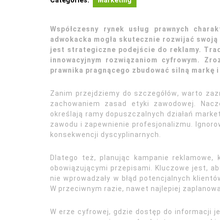
Categories:
Marketing
Współczesny rynek usług prawnych charakt
adwokacka mogła skutecznie rozwijać swoją 
jest strategiczne podejście do reklamy. Tra
innowacyjnym rozwiązaniom cyfrowym. Zroz
prawnika pragnącego zbudować silną markę i 
Zanim przejdziemy do szczegółów, warto za
zachowaniem zasad etyki zawodowej. Nacze
określają ramy dopuszczalnych działań market
zawodu i zapewnienie profesjonalizmu. Igno
konsekwencji dyscyplinarnych.
Dlatego też, planując kampanie reklamowe, 
obowiązującymi przepisami. Kluczowe jest, ab
nie wprowadzały w błąd potencjalnych klientó
W przeciwnym razie, nawet najlepiej zaplanowa
W erze cyfrowej, gdzie dostęp do informacji j