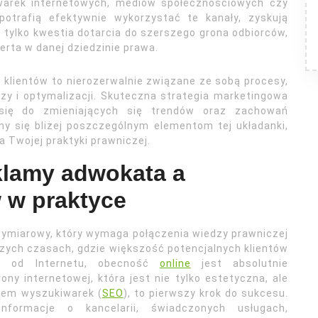
arek internetowych, mediów społecznościowych czy
e potrafią efektywnie wykorzystać te kanały, zyskują
 tylko kwestia dotarcia do szerszego grona odbiorców,
erta w danej dziedzinie prawa.
 klientów to nierozerwalnie związane ze sobą procesy,
zy i optymalizacji. Skuteczna strategia marketingowa
się do zmieniających się trendów oraz zachowań
y się bliżej poszczególnym elementom tej układanki,
 Twojej praktyki prawniczej.
klamy adwokata a
 w praktyce
ymiarowy, który wymaga połączenia wiedzy prawniczej
zych czasach, gdzie większość potencjalnych klientów
ej od Internetu, obecność
online
jest absolutnie
ny internetowej, która jest nie tylko estetyczna, ale
tem wyszukiwarek (
SEO
), to pierwszy krok do sukcesu.
formacje o kancelarii, świadczonych usługach,