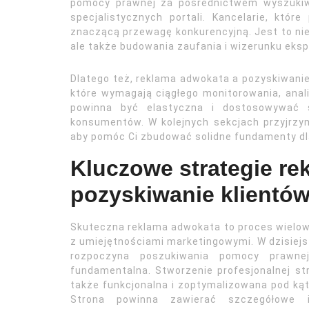
pomocy prawnej za pośrednictwem wyszukiw
specjalistycznych portali. Kancelarie, któr
znaczącą przewagę konkurencyjną. Jest to nie
ale także budowania zaufania i wizerunku eksp
Dlatego też, reklama adwokata a pozyskiwanie
które wymagają ciągłego monitorowania, anali
powinna być elastyczna i dostosowywać 
konsumentów. W kolejnych sekcjach przyjrzym
aby pomóc Ci zbudować solidne fundamenty dla
Kluczowe strategie re
pozyskiwanie klientów
Skuteczna reklama adwokata to proces wielow
z umiejętnościami marketingowymi. W dzisiejs
rozpoczyna poszukiwania pomocy prawn
fundamentalna. Stworzenie profesjonalnej stro
także funkcjonalna i zoptymalizowana pod ką
Strona powinna zawierać szczegółowe in