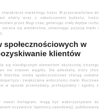
charakterze marketingu treści. W przeciwieństwie do
osić efekty wraz z zakończeniem budżetu, treści
celarii przez długi czas, generując stały dopływ ruchu
a zwraca się wielokrotnie, umacniając pozycję marki i
j.
w społecznościowych w
pozyskiwanie klientów
a się nieodłącznym elementem skutecznej strategii
awo nie stanowi wyjątku. Dla adwokata, który chce
h klientów, media społecznościowe oferują unikalne
ekspertyzy i zwiększania widoczności marki. Kluczowe
one w sposób przemyślany, profesjonalny i zgodny z
czy nawet Instagram, mogą być wykorzystywane do
aniem oczywiście tajemnicy zawodowej), publikowania