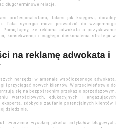
ć długoterminowe relacje.
i profesjonalistami, takimi jak księgowi, doradcy
ści. Taka synergia może prowadzić do wzajemnego
ów. Pamiętajmy, że reklama adwokata a pozyskiwanie
ci, konsekwencji i ciągłego doskonalenia strategii w
ci na reklamę adwokata i
w
ejszych narzędzi w arsenale współczesnego adwokata,
gi i przyciągać nowych klientów. W przeciwieństwie do
centrują się na bezpośrednim przekazie sprzedażowym,
aniu wartościowych, edukacyjnych i angażujących
eksperta, zdobycie zaufania potencjalnych klientów i
ej dziedzinie.
t tworzenie wysokiej jakości artykułów blogowych,