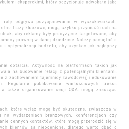
tykułami eksperckimi, który pozycjonuje adwokata jako
ą rolę odgrywa pozycjonowanie w wyszukiwarkach.
retne frazy kluczowe, mogą szybko przynieść ruch na
jednak, aby reklamy były precyzyjnie targetowane, aby
pomocy prawnej w danej dziedzinie. Należy pamiętać o
 i optymalizacji budżetu, aby uzyskać jak najlepszy
nał dotarcia. Aktywność na platformach takich jak
wala na budowanie relacji z potencjalnymi klientami,
cie z zachowaniem tajemnicy zawodowej) i edukowanie
 Regularne publikowanie wartościowych treści,
 a także organizowanie sesji Q&A, mogą znacząco
.
ach, które wciąż mogą być skuteczne, zwłaszcza w
ing na wydarzeniach branżowych, konferencjach czy
anie cennych kontaktów, które mogą przerodzić się w
ych klientów są nieocenione, dlatego warto dbać o