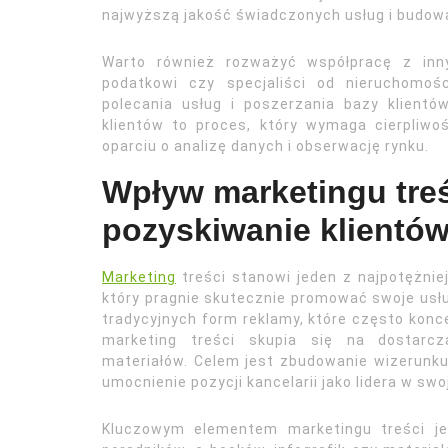
najwyższą jakość świadczonych usług i budowa
Warto również rozważyć współpracę z innym
podatkowi czy specjaliści od nieruchomo
polecania usług i poszerzania bazy klient
klientów to proces, który wymaga cierpliwoś
oparciu o analizę danych i obserwację rynku.
Wpływ marketingu treś
pozyskiwanie klientó
Marketing
treści stanowi jeden z najpotężni
który pragnie skutecznie promować swoje usłu
tradycyjnych form reklamy, które często kon
marketing treści skupia się na dostarcz
materiałów. Celem jest zbudowanie wizerunku 
umocnienie pozycji kancelarii jako lidera w swoj
Kluczowym elementem marketingu treści jes