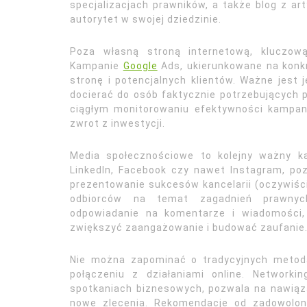
specjalizacjach prawników, a także blog z ar
autorytet w swojej dziedzinie.
Poza własną stroną internetową, kluczow
Kampanie
Google
Ads, ukierunkowane na konk
stronę i potencjalnych klientów. Ważne jest 
docierać do osób faktycznie potrzebujących 
ciągłym monitorowaniu efektywności kampanii
zwrot z inwestycji.
Media społecznościowe to kolejny ważny ka
LinkedIn, Facebook czy nawet Instagram, poz
prezentowanie sukcesów kancelarii (oczywiś
odbiorców na temat zagadnień prawnych.
odpowiadanie na komentarze i wiadomości,
zwiększyć zaangażowanie i budować zaufanie
Nie można zapominać o tradycyjnych metod
połączeniu z działaniami online. Network
spotkaniach biznesowych, pozwala na nawiąz
nowe zlecenia. Rekomendacje od zadowolon