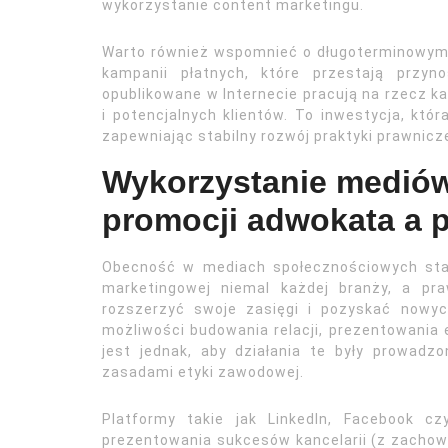
wykorzystanie content marketingu.
Warto również wspomnieć o długoterminowym 
kampanii płatnych, które przestają przyn
opublikowane w Internecie pracują na rzecz kan
i potencjalnych klientów. To inwestycja, któr
zapewniając stabilny rozwój praktyki prawnicze
Wykorzystanie medió
promocji adwokata a 
Obecność w mediach społecznościowych stał
marketingowej niemal każdej branży, a pr
rozszerzyć swoje zasięgi i pozyskać nowyc
możliwości budowania relacji, prezentowania 
jest jednak, aby działania te były prowadz
zasadami etyki zawodowej.
Platformy takie jak LinkedIn, Facebook 
prezentowania sukcesów kancelarii (z zachow