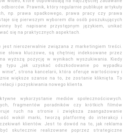
łów wideo, które odpowiadają na najczęściej zadawane
odbiorców. Prawnik, który regularnie publikuje artykuły
ch, np. prawa spadkowego, prawa pracy czy prawa
 staje się pierwszym wyborem dla osób poszukujących
inny być napisane przystępnym językiem, unikać
wać się na praktycznych aspektach.
jest nierozerwalnie związana z marketingiem treści.
dnie słowa kluczowe, są chętniej indeksowane przez
ę na wyższą pozycję w wynikach wyszukiwania. Kiedy
azę typu „jak uzyskać odszkodowanie po wypadku
nie”, strona kancelarii, która oferuje wartościowy i
nie większe szanse na to, że zostanie kliknięta. To
elacji i pozyskiwania nowego klienta.
ktywne wykorzystanie mediów społecznościowych.
wych, fragmentów poradników czy krótkich filmów
neruje ruch na stronie i zwiększa zaangażowanie
ność wokół marki, tworzą platformę do interakcji i
czekiwań klientów. Jest to dowód na to, jak reklama
yć skutecznie realizowane poprzez strategiczne