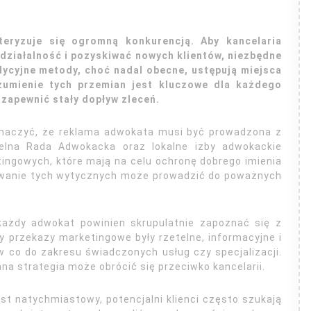
eryzuje się ogromną konkurencją. Aby kancelaria
działalność i pozyskiwać nowych klientów, niezbędne
dycyjne metody, choć nadal obecne, ustępują miejsca
umienie tych przemian jest kluczowe dla każdego
zapewnić stały dopływ zleceń.
znaczyć, że reklama adwokata musi być prowadzona z
lna Rada Adwokacka oraz lokalne izby adwokackie
ingowych, które mają na celu ochronę dobrego imienia
rowanie tych wytycznych może prowadzić do poważnych
każdy adwokat powinien skrupulatnie zapoznać się z
y przekazy marketingowe były rzetelne, informacyjne i
w co do zakresu świadczonych usług czy specjalizacji.
na strategia może obrócić się przeciwko kancelarii.
est natychmiastowy, potencjalni klienci często szukają