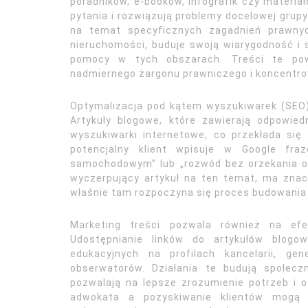
poradników, e-booków, infografik czy materia
pytania i rozwiązują problemy docelowej grupy 
na temat specyficznych zagadnień prawny
nieruchomości, buduje swoją wiarygodność i
pomocy w tych obszarach. Treści te pow
nadmiernego żargonu prawniczego i koncentro
Optymalizacja pod kątem wyszukiwarek (SEO) 
Artykuły blogowe, które zawierają odpowie
wyszukiwarki internetowe, co przekłada si
potencjalny klient wpisuje w Google fr
samochodowym” lub „rozwód bez orzekania o wi
wyczerpujący artykuł na ten temat, ma znacz
właśnie tam rozpoczyna się proces budowania r
Marketing treści pozwala również na efe
Udostępnianie linków do artykułów blogo
edukacyjnych na profilach kancelarii, ge
obserwatorów. Działania te budują społecz
pozwalają na lepsze zrozumienie potrzeb i o
adwokata a pozyskiwanie klientów mogą b