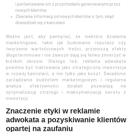
i porównywanie ich z przychodami generowanymi przez
nowych klientów.
Zbieranie informacji od nowych klientów o tym, skąd
dowiedzieli się o kancelarii.
Ważne jest, aby pamiętać, że niektóre działania
marketingowe, takie jak budowanie reputacji czy
tworzenie wartościowych treści, przynoszą efekty
długoterminowe i nie zawsze dają się łatwo zmierzyć w
krótkim okresie. Dlatego też, reklama adwokata
powinna być traktowana jako strategiczna inwestycja
w rozwój kancelarii, a nie tylko jako koszt. Świadome
zarządzanie budżetem marketingowym i regularna
analiza efektywności działań pozwalają na
optymalizację strategii i maksymalizację zwrotu z
inwestycji.
Znaczenie etyki w reklamie
adwokata a pozyskiwanie klientów
opartej na zaufaniu