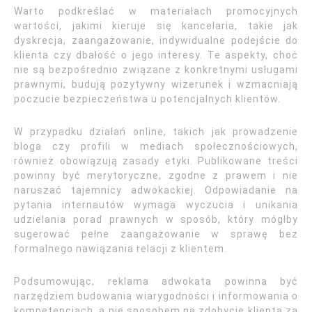
Warto podkreślać w materiałach promocyjnych
wartości, jakimi kieruje się kancelaria, takie jak
dyskrecja, zaangażowanie, indywidualne podejście do
klienta czy dbałość o jego interesy. Te aspekty, choć
nie są bezpośrednio związane z konkretnymi usługami
prawnymi, budują pozytywny wizerunek i wzmacniają
poczucie bezpieczeństwa u potencjalnych klientów.
W przypadku działań online, takich jak prowadzenie
bloga czy profili w mediach społecznościowych,
również obowiązują zasady etyki. Publikowane treści
powinny być merytoryczne, zgodne z prawem i nie
naruszać tajemnicy adwokackiej. Odpowiadanie na
pytania internautów wymaga wyczucia i unikania
udzielania porad prawnych w sposób, który mógłby
sugerować pełne zaangażowanie w sprawę bez
formalnego nawiązania relacji z klientem.
Podsumowując, reklama adwokata powinna być
narzędziem budowania wiarygodności i informowania o
kompetencjach, a nie sposobem na zdobycie klienta za