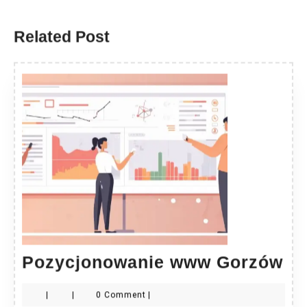
Previous
Next
post:
post:
Related Post
Po
Pozycjonowanie www Gorzów
w
|
|
0 Comment
|
Go