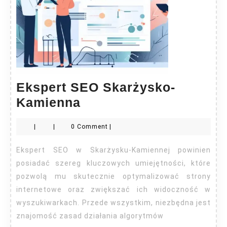
Ekspert SEO Skarżysko-
Ekspert
Kamienna
SEO
|
|
0 Comment
|
Skarżysko-
Kamienna
Ekspert SEO w Skarżysku-Kamiennej powinien
posiadać szereg kluczowych umiejętności, które
pozwolą mu skutecznie optymalizować strony
internetowe oraz zwiększać ich widoczność w
wyszukiwarkach. Przede wszystkim, niezbędna jest
znajomość zasad działania algorytmów