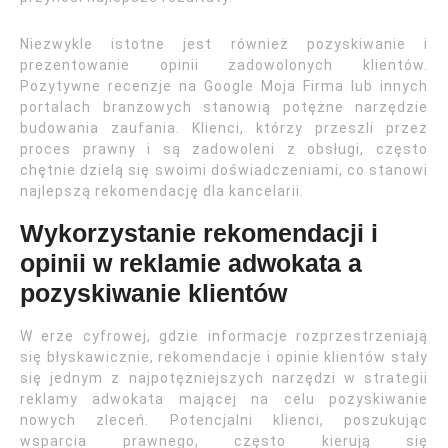
Niezwykle istotne jest również pozyskiwanie i
prezentowanie opinii zadowolonych klientów.
Pozytywne recenzje na Google Moja Firma lub innych
portalach branżowych stanowią potężne narzędzie
budowania zaufania. Klienci, którzy przeszli przez
proces prawny i są zadowoleni z obsługi, często
chętnie dzielą się swoimi doświadczeniami, co stanowi
najlepszą rekomendację dla kancelarii.
Wykorzystanie rekomendacji i
opinii w reklamie adwokata a
pozyskiwanie klientów
W erze cyfrowej, gdzie informacje rozprzestrzeniają
się błyskawicznie, rekomendacje i opinie klientów stały
się jednym z najpotężniejszych narzędzi w strategii
reklamy adwokata mającej na celu pozyskiwanie
nowych zleceń. Potencjalni klienci, poszukując
wsparcia prawnego, często kierują się