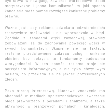
być łatwa w nawigacji, zawierać wartościowe treści
merytoryczne i jasno komunikować, w jaki sposób
kancelaria może pomóc rozwiązać konkretne problemy
prawne.
Ważne jest, aby reklama adwokata odzwierciedlała
rzeczywiste możliwości i nie wprowadzała w błąd.
Zgodnie z zasadami etyki zawodowej, prawnicy
zobowiązani są do zachowania powściągliwości w
swoich komunikatach. Skupienie się na faktach,
rzetelne przedstawienie zakresu usług i unikanie
obietnic bez pokrycia to fundamenty budowania
wiarygodności. W ten sposób, reklama staje się
narzędziem informacyjnym, a nie tylko chwytliwym
hasłem, co przekłada się na jakość pozyskiwanych
zleceń.
Poza stroną internetową, kluczowe znaczenie ma
obecność w mediach społecznościowych, tworzenie
bloga prawniczego z poradami i analizami, a także
aktywność w branżowych portalach i katalogach.