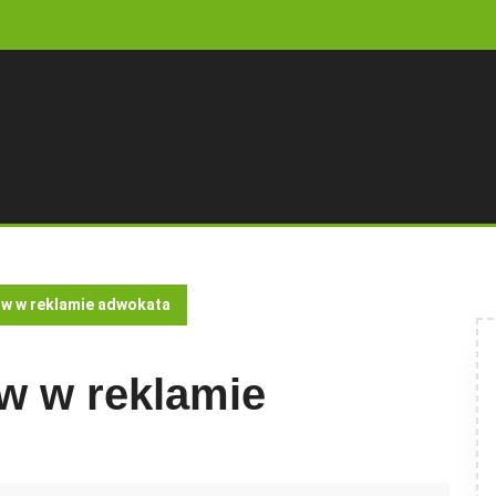
tów w reklamie adwokata
ów w reklamie