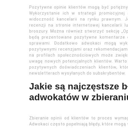
Pozytywne opinie klientów mogą być potężny
Wykorzystanie ich w strategii promocyjne
widoczność kancelarii na rynku prawnym. 
recenzji na stronie internetowej kancelarii 
broszury. Można również stworzyć sekcję „Opi
będą prezentowane pozytywne komentarze o
sprawami. Dodatkowo adwokaci mogą wyko
pozytywnymi recenzjami oraz rekomendacjami 
na profilach społecznościowych może zwię
uwagę nowych potencjalnych klientów. Warto
pozytywnych doświadczeniach klientów, któ
newsletterach wysyłanych do subskrybentów.
Jakie są najczęstsze 
adwokatów w zbieraniu
Zbieranie opinii od klientów to proces wymag
Adwokaci często popełniają błędy, które mogą 