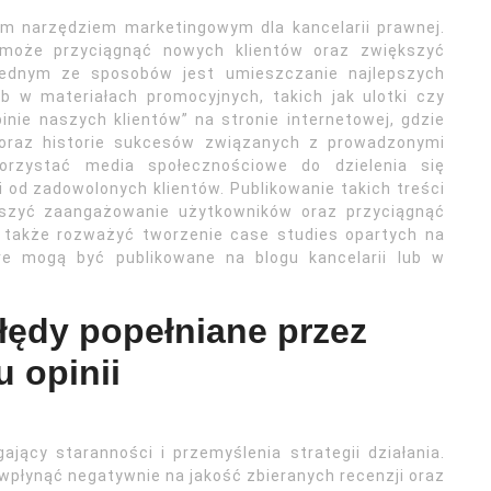
m narzędziem marketingowym dla kancelarii prawnej.
j może przyciągnąć nowych klientów oraz zwiększyć
Jednym ze sposobów jest umieszczanie najlepszych
lub w materiałach promocyjnych, takich jak ulotki czy
nie naszych klientów” na stronie internetowej, gdzie
raz historie sukcesów związanych z prowadzonymi
rzystać media społecznościowe do dzielenia się
od zadowolonych klientów. Publikowanie takich treści
kszyć zaangażowanie użytkowników oraz przyciągnąć
 także rozważyć tworzenie case studies opartych na
re mogą być publikowane na blogu kancelarii lub w
błędy popełniane przez
 opinii
ający staranności i przemyślenia strategii działania.
wpłynąć negatywnie na jakość zbieranych recenzji oraz