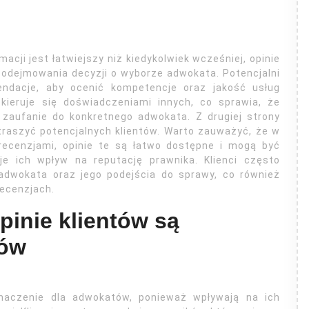
acji jest łatwiejszy niż kiedykolwiek wcześniej, opinie
podejmowania decyzji o wyborze adwokata. Potencjalni
mendacje, aby ocenić kompetencje oraz jakość usług
kieruje się doświadczeniami innych, co sprawia, że
zaufanie do konkretnego adwokata. Z drugiej strony
aszyć potencjalnych klientów. Warto zauważyć, że w
recenzjami, opinie te są łatwo dostępne i mogą być
e ich wpływ na reputację prawnika. Klienci często
 adwokata oraz jego podejścia do sprawy, co również
recenzjach.
inie klientów są
tów
naczenie dla adwokatów, ponieważ wpływają na ich