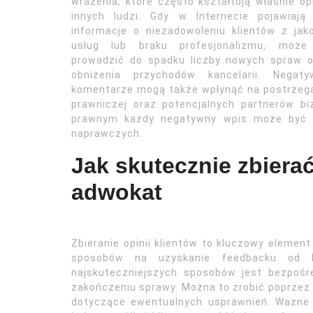
wrażenia, które często kształtują właśnie op
innych ludzi. Gdy w Internecie pojawiają 
informacje o niezadowoleniu klientów z jak
usług lub braku profesjonalizmu, może
prowadzić do spadku liczby nowych spraw o
obniżenia przychodów kancelarii. Negaty
komentarze mogą także wpłynąć na postrzega
prawniczej oraz potencjalnych partnerów bi
prawnym każdy negatywny wpis może być s
naprawczych.
Jak skutecznie zbierać
adwokat
Zbieranie opinii klientów to kluczowy element
sposobów na uzyskanie feedbacku od k
najskuteczniejszych sposobów jest bezpośre
zakończeniu sprawy. Można to zrobić poprzez 
dotyczące ewentualnych usprawnień. Ważne 