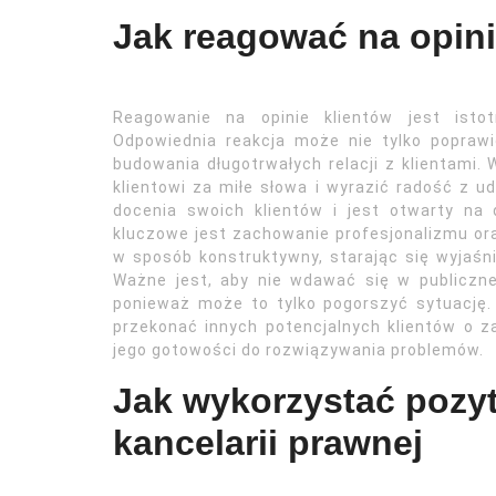
Jak reagować na opini
Reagowanie na opinie klientów jest isto
Odpowiednia reakcja może nie tylko poprawić
budowania długotrwałych relacji z klientami
klientowi za miłe słowa i wyrazić radość z 
docenia swoich klientów i jest otwarty na
kluczowe jest zachowanie profesjonalizmu or
w sposób konstruktywny, starając się wyjaśn
Ważne jest, aby nie wdawać się w publiczne
ponieważ może to tylko pogorszyć sytuację
przekonać innych potencjalnych klientów o 
jego gotowości do rozwiązywania problemów.
Jak wykorzystać pozy
kancelarii prawnej