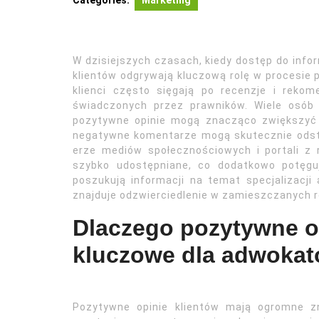
Categories:
Marketing
W dzisiejszych czasach, kiedy dostęp do inform
klientów odgrywają kluczową rolę w procesie 
klienci często sięgają po recenzje i reko
świadczonych przez prawników. Wiele osób 
pozytywne opinie mogą znacząco zwiększyć 
negatywne komentarze mogą skutecznie odstr
erze mediów społecznościowych i portali z 
szybko udostępniane, co dodatkowo potęguj
poszukują informacji na temat specjalizacji
znajduje odzwierciedlenie w zamieszczanych 
Dlaczego pozytywne op
kluczowe dla adwoka
Pozytywne opinie klientów mają ogromne z