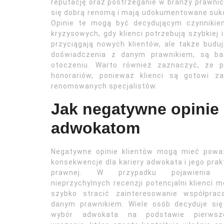
reputację oraz postrzeganie w branży prawnicz
się dobrą renomą i mają udokumentowane suk
Opinie te mogą być decydującym czynnikie
kryzysowych, gdy klienci potrzebują szybkiej 
przyciągają nowych klientów, ale także buduj
doświadczenia z danym prawnikiem, są ba
otoczeniu. Warto również zaznaczyć, że 
honorariów, ponieważ klienci są gotowi z
renomowanych specjalistów.
Jak negatywne opinie
adwokatom
Negatywne opinie klientów mogą mieć powa
konsekwencje dla kariery adwokata i jego prak
prawnej. W przypadku pojawienia 
nieprzychylnych recenzji potencjalni klienci 
szybko stracić zainteresowanie współprac
danym prawnikiem. Wiele osób decyduje się
wybór adwokata na podstawie pierwsz