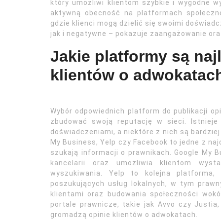
który umożliwi klientom szybkie i wygodne w
aktywną obecność na platformach społeczno
gdzie klienci mogą dzielić się swoimi doświad
jak i negatywne – pokazuje zaangażowanie ora
Jakie platformy są naj
klientów o adwokatac
Wybór odpowiednich platform do publikacji opi
zbudować swoją reputację w sieci. Istnieje 
doświadczeniami, a niektóre z nich są bardziej
My Business, Yelp czy Facebook to jedne z najc
szukają informacji o prawnikach. Google My 
kancelarii oraz umożliwia klientom wyst
wyszukiwania. Yelp to kolejna platforma,
poszukujących usług lokalnych, w tym prawn
klientami oraz budowania społeczności wokół
portale prawnicze, takie jak Avvo czy Justia
gromadzą opinie klientów o adwokatach.