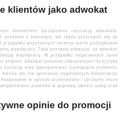
e klientów jako adwokat
tnym elementem zarządzania reputacją adwokata.
 wrażenie o kancelarii, ale także przyczynić się do
. W przypadku pozytywnych recenzji warto podziękować
udanej współpracy. Taka postawa pokazuje, że adwokat
 dalszą współpracę. W przypadku negatywnych opinii
az empatii. Adwokat powinien odpowiedzieć na krytykę
ić sytuację oraz zaproponować rozwiązanie problemu.
 kłótnie ani nie ignorować negatywnych komentarzy,
. Reagowanie w sposób przemyślany i uprzejmy może
zaangażowaniu prawnika w poprawę jakości usług oraz
tywne opinie do promocji