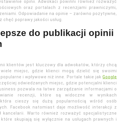
ystawienie opinii. Adwokaci powinni również rozważyć
ściowych oraz portalach z recenzjami prawniczymi,
czeniami. Odpowiadanie na opinie – zarówno pozytywne,
z chęć poprawy jakości usług.
lepsze do publikacji opinii
h
nii klientów jest kluczowy dla adwokatów, którzy chcą
wiele miejsc, gdzie klienci mogą dzielić się swoimi
 popularne i wpływowe niż inne. Portale takie jak
Google
zęściej odwiedzanych miejsc, gdzie potencjalni klienci
Business pozwala na łatwe zarządzanie informacjami o
awianie recenzji, które są widoczne w wynikach
 która cieszy się dużą popularnością wśród osób
ych. Facebook natomiast daje możliwość interakcji z
 kancelarii. Warto również rozważyć specjalistyczne
, które skupiają się wyłącznie na usługach prawnych i