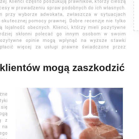
ej. Klienci często poszukują prawników, którzy cieszą
cesy w prowadzeniu spraw podobnych do ich własnych.
m przy wyborze adwokata, zwłaszcza w sytuacjach
i skutecznej pomocy prawnej. Dobre recenzje nie tylko
ą lojalność obecnych. Klienci, którzy mieli pozytywne
rdziej skłonni polecać go innym osobom w swoim
pozytywne opinie mogą wpłynąć na wyższe stawki
apłacić więcej za usługi prawne świadczone przez
 klientów mogą zaszkodzić
żne
tyki
się
mogą
ą z
 na
ego