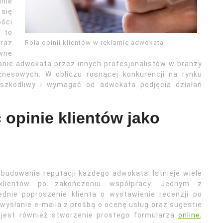
inie
się
ości
 to
Rola opinii klientów w reklamie adwokata
raz
wne
nie adwokata przez innych profesjonalistów w branży
znesowych. W obliczu rosnącej konkurencji na rynku
zkodliwy i wymagać od adwokata podjęcia działań
 opinie klientów jako
 budowania reputacji każdego adwokata. Istnieje wiele
lientów po zakończeniu współpracy. Jednym z
dnie poproszenie klienta o wystawienie recenzji po
wysłanie e-maila z prośbą o ocenę usług oraz sugestie
jest również stworzenie prostego formularza
online
,