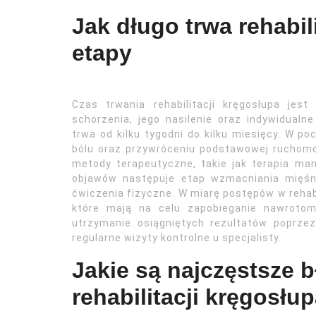
Jak długo trwa rehabili
etapy
Czas trwania rehabilitacji kręgosłupa jest
schorzenia, jego nasilenie oraz indywidualne
trwa od kilku tygodni do kilku miesięcy. W poc
bólu oraz przywróceniu podstawowej ruchomo
metody terapeutyczne, takie jak terapia man
objawów następuje etap wzmacniania mięśni
ćwiczenia fizyczne. W miarę postępów w rehabi
które mają na celu zapobieganie nawroto
utrzymanie osiągniętych rezultatów poprz
regularne wizyty kontrolne u specjalisty.
Jakie są najczęstsze 
rehabilitacji kręgosłu