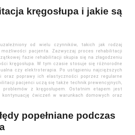
tacja kręgosłupa i jakie są
 uzależniony od wielu czynników, takich jak rodzaj
 możliwości pacjenta. Zazwyczaj proces rehabilitacji
zątkowej fazie rehabilitacji skupia się na złagodzeniu
ści kręgosłupa. W tym czasie stosuje się różnorodne
ualna czy elektroterapia. Po ustąpieniu najcięższych
 oraz poprawy ich elastyczności poprzez regularne
litacji pacjenci uczą się także technik prewencyjnych,
m problemów z kręgosłupem. Ostatnim etapem jest
ez kontynuację ćwiczeń w warunkach domowych oraz
błędy popełniane podczas
pa