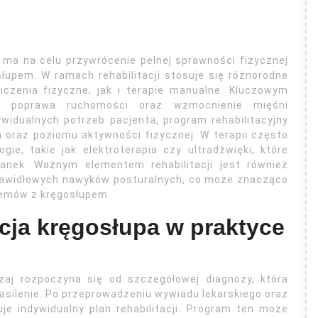
y ma na celu przywrócenie pełnej sprawności fizycznej
upem. W ramach rehabilitacji stosuje się różnorodne
zenia fizyczne, jak i terapie manualne. Kluczowym
lu, poprawa ruchomości oraz wzmocnienie mięśni
widualnych potrzeb pacjenta, program rehabilitacyjny
oraz poziomu aktywności fizycznej. W terapii często
ie, takie jak elektroterapia czy ultradźwięki, które
kanek. Ważnym elementem rehabilitacji jest również
prawidłowych nawyków posturalnych, co może znacząco
lemów z kręgosłupem.
acja kręgosłupa w praktyce
zaj rozpoczyna się od szczegółowej diagnozy, która
nasilenie. Po przeprowadzeniu wywiadu lekarskiego oraz
je indywidualny plan rehabilitacji. Program ten może