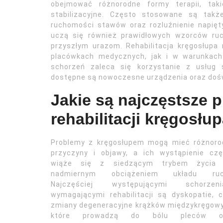
obejmować różnorodne formy terapii, taki
stabilizacyjne. Często stosowane są takż
ruchomości stawów oraz rozluźnienie napiętyc
uczą się również prawidłowych wzorców ruc
przyszłym urazom. Rehabilitacja kręgosłu
placówkach medycznych, jak i w warunkac
schorzeń zaleca się korzystanie z usług s
dostępne są nowoczesne urządzenia oraz dośw
Jakie są najczęstsze
rehabilitacji kręgosłu
Problemy z kręgosłupem mogą mieć różnoro
przyczyny i objawy, a ich wystąpienie czę
wiąże się z siedzącym trybem życia 
nadmiernym obciążeniem układu ruc
Najczęściej występującymi schorzeni
wymagającymi rehabilitacji są dyskopatie, c
zmiany degeneracyjne krążków międzykręgow
które prowadzą do bólu pleców o