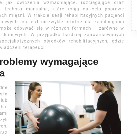
e jak ćwiczenia wzmacniające, rozciągające oraz
e techniki manualne, które mają na celu poprawę
h mięśni. W trakcie sesji rehabilitacyjnych pacjenci
howych, co jest niezwykle istotne dla zapobiegania
pa może odbywać się w różnych formach – zarówno w
h domowych. W przypadku bardziej zaawansowanych
pecjalistycznych ośrodków rehabilitacyjnych, gdzie
iadczeni terapeuci.
 problemy wymagające
pa
dne
sto
lub
hu.
ami
zyli
ych,
raz