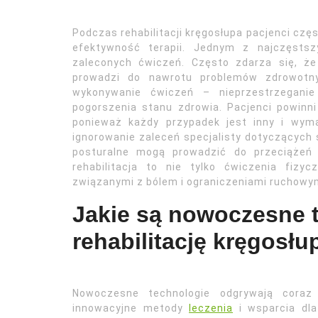
Podczas rehabilitacji kręgosłupa pacjenci czę
efektywność terapii. Jednym z najczęstsz
zaleconych ćwiczeń. Często zdarza się, że
prowadzi do nawrotu problemów zdrowotn
wykonywanie ćwiczeń – nieprzestrzeganie
pogorszenia stanu zdrowia. Pacjenci powinn
ponieważ każdy przypadek jest inny i wyma
ignorowanie zaleceń specjalisty dotyczących 
posturalne mogą prowadzić do przeciążeń 
rehabilitacja to nie tylko ćwiczenia fiz
związanymi z bólem i ograniczeniami ruchowy
Jakie są nowoczesne 
rehabilitację kręgosłu
Nowoczesne technologie odgrywają coraz w
innowacyjne metody
leczenia
i wsparcia dla