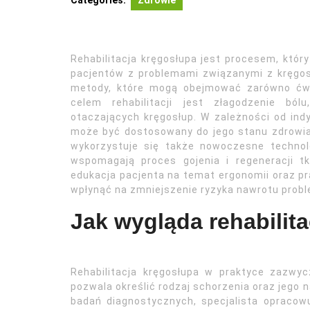
Categories:
Zdrowie
Rehabilitacja kręgosłupa jest procesem, któr
pacjentów z problemami związanymi z kręgosł
metody, które mogą obejmować zarówno ćwic
celem rehabilitacji jest złagodzenie bó
otaczających kręgosłup. W zależności od indy
może być dostosowany do jego stanu zdrowia 
wykorzystuje się także nowoczesne technolog
wspomagają proces gojenia i regeneracji t
edukacja pacjenta na temat ergonomii oraz 
wpłynąć na zmniejszenie ryzyka nawrotu prob
Jak wygląda rehabilit
Rehabilitacja kręgosłupa w praktyce zazwyc
pozwala określić rodzaj schorzenia oraz jego 
badań diagnostycznych, specjalista opracowu