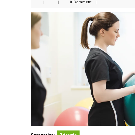
|
|
0 Comment
|