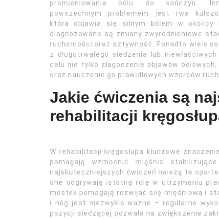
promieniowania bólu do kończyn. In
powszechnym problemem jest rwa kulszo
która objawia się silnym bólem w okolicy
diagnozowane są zmiany zwyrodnieniowe sta
ruchomości oraz sztywność. Ponadto wiele os
z długotrwałego siedzenia lub niewłaściwyc
celu nie tylko złagodzenie objawów bólowych, 
oraz nauczenie go prawidłowych wzorców ruc
Jakie ćwiczenia są na
rehabilitacji kręgosłu
W rehabilitacji kręgosłupa kluczowe znaczeni
pomagają wzmocnić mięśnie stabilizujące
najskuteczniejszych ćwiczeń należą te oparte
one odgrywają istotną rolę w utrzymaniu praw
mostek pomagają rozwijać siłę mięśniową i sta
i nóg jest niezwykle ważne – regularne wyko
pozycji siedzącej pozwala na zwiększenie zak