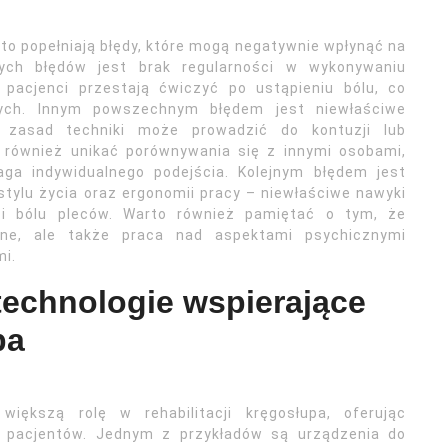
sto popełniają błędy, które mogą negatywnie wpłynąć na
ych błędów jest brak regularności w wykonywaniu
 pacjenci przestają ćwiczyć po ustąpieniu bólu, co
ych. Innym powszechnym błędem jest niewłaściwe
 zasad techniki może prowadzić do kontuzji lub
i również unikać porównywania się z innymi osobami,
ga indywidualnego podejścia. Kolejnym błędem jest
stylu życia oraz ergonomii pracy – niewłaściwe nawyki
i bólu pleców. Warto również pamiętać o tym, że
yczne, ale także praca nad aspektami psychicznymi
mi.
technologie wspierające
pa
iększą rolę w rehabilitacji kręgosłupa, oferując
 pacjentów. Jednym z przykładów są urządzenia do