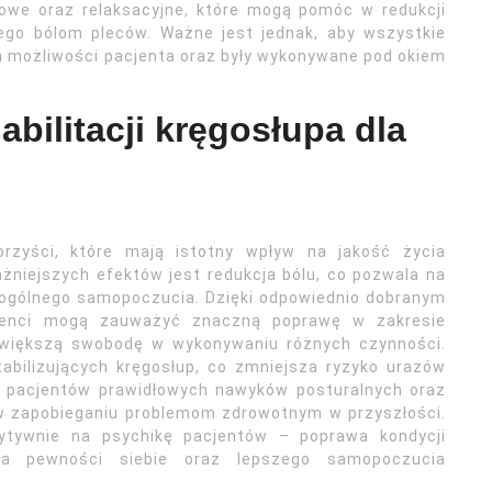
owe oraz relaksacyjne, które mogą pomóc w redukcji
ego bólom pleców. Ważne jest jednak, aby wszystkie
h możliwości pacjenta oraz były wykonywane pod okiem
abilitacji kręgosłupa dla
korzyści, które mają istotny wpływ na jakość życia
żniejszych efektów jest redukcja bólu, co pozwala na
 ogólnego samopoczucia. Dzięki odpowiednio dobranym
jenci mogą zauważyć znaczną poprawę w zakresie
a większą swobodę w wykonywaniu różnych czynności.
tabilizujących kręgosłup, co zmniejsza ryzyko urazów
że pacjentów prawidłowych nawyków posturalnych oraz
w zapobieganiu problemom zdrowotnym w przyszłości.
zytywnie na psychikę pacjentów – poprawa kondycji
ia pewności siebie oraz lepszego samopoczucia