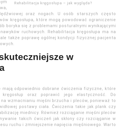
nym
Rehabilitacja kręgosłupa – jak wygląda?
wa,
 lędźwiowej oraz nogach. U osób starszych często
wów kręgosłupa, które mogą powodować ograniczenie
ób boryka się z problemami posturalnymi wynikającymi
h nawyków ruchowych. Rehabilitacja kręgosłupa ma na
ale także poprawę ogólnej kondycji fizycznej pacjenta
howych.
jskuteczniejsze w
pa
e mają odpowiednio dobrane ćwiczenia fizyczne, które
 kręgosłup oraz poprawić jego elastyczność. Do
 na wzmacnianiu mięśni brzucha i pleców, ponieważ to
idłowej postawy ciała. Ćwiczenia takie jak plank czy
bilizację miednicy. Również rozciąganie mięśni pleców
nywanie takich ćwiczeń jak skłony czy rozciąganie w
resu ruchu i zmniejszenie napięcia mięśniowego. Warto