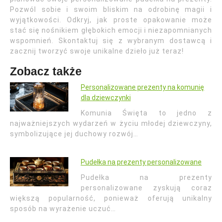
Pozwól sobie i swoim bliskim na odrobinę magii i
wyjątkowości. Odkryj, jak proste opakowanie może
stać się nośnikiem głębokich emocji i niezapomnianych
wspomnień. Skontaktuj się z wybranym dostawcą i
zacznij tworzyć swoje unikalne dzieło już teraz!
Zobacz także
Personalizowane prezenty na komunię
dla dziewczynki
Komunia Święta to jedno z
najważniejszych wydarzeń w życiu młodej dziewczyny,
symbolizujące jej duchowy rozwój…
Pudełka na prezenty personalizowane
Pudełka na prezenty
personalizowane zyskują coraz
większą popularność, ponieważ oferują unikalny
sposób na wyrażenie uczuć…