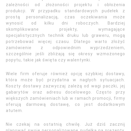
zależności od złożoności projektu i obłożenia
produkcji. W przypadku standardowych pudełek z
prostą personalizacją, czas oczekiwania może
wynosić od kilku dni roboczych. Bardziej
skomplikowane projekty, wymagające
specjalistycznych technik druku lub graweru, mogą
potrzebować więcej czasu. Dlatego warto złożyć
zamówienie z odpowiednim wyprzedzeniem,
szczególnie jeśli zbliżają się okresy wzmożonego
popytu, takie jak święta czy walentynki.
Wiele firm oferuje również opcję szybkiej dostawy,
która może być przydatna w nagłych sytuacjach.
Koszty dostawy zazwyczaj zależą od wagi paczki, jej
gabarytów oraz adresu docelowego. Często przy
większych zamówieniach lub w ramach promocji, firmy
oferują darmową dostawę, co jest dodatkowym
atutem.
Nie czekaj na ostatnią chwilę. Już dziś zacznij
planować swoje personalizowane pudełka na prezenty.