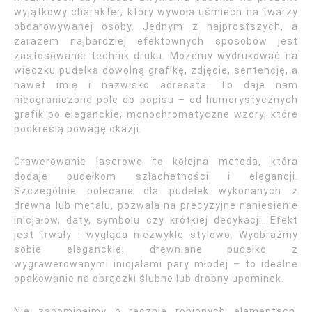
wyjątkowy charakter, który wywoła uśmiech na twarzy
obdarowywanej osoby. Jednym z najprostszych, a
zarazem najbardziej efektownych sposobów jest
zastosowanie technik druku. Możemy wydrukować na
wieczku pudełka dowolną grafikę, zdjęcie, sentencję, a
nawet imię i nazwisko adresata. To daje nam
nieograniczone pole do popisu – od humorystycznych
grafik po eleganckie, monochromatyczne wzory, które
podkreślą powagę okazji.
Grawerowanie laserowe to kolejna metoda, która
dodaje pudełkom szlachetności i elegancji.
Szczególnie polecane dla pudełek wykonanych z
drewna lub metalu, pozwala na precyzyjne naniesienie
inicjałów, daty, symbolu czy krótkiej dedykacji. Efekt
jest trwały i wygląda niezwykle stylowo. Wyobraźmy
sobie eleganckie, drewniane pudełko z
wygrawerowanymi inicjałami pary młodej – to idealne
opakowanie na obrączki ślubne lub drobny upominek.
Nie zapominajmy o ręcznie robionych elementach,