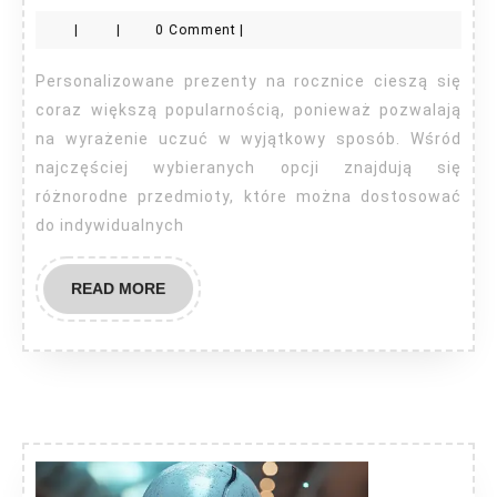
prezenty
|
|
0 Comment
|
na
rocznice
Personalizowane prezenty na rocznice cieszą się
coraz większą popularnością, ponieważ pozwalają
na wyrażenie uczuć w wyjątkowy sposób. Wśród
najczęściej wybieranych opcji znajdują się
różnorodne przedmioty, które można dostosować
do indywidualnych
READ
READ MORE
MORE