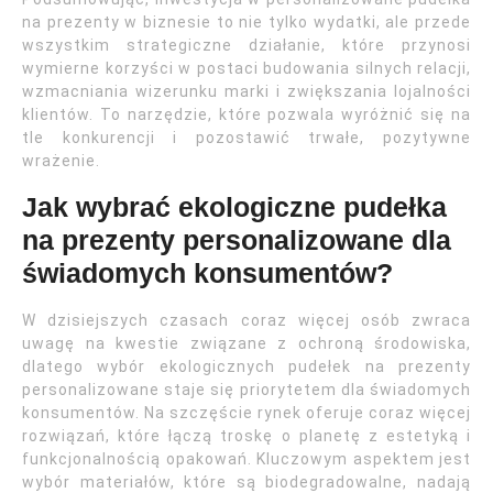
na prezenty w biznesie to nie tylko wydatki, ale przede
wszystkim strategiczne działanie, które przynosi
wymierne korzyści w postaci budowania silnych relacji,
wzmacniania wizerunku marki i zwiększania lojalności
klientów. To narzędzie, które pozwala wyróżnić się na
tle konkurencji i pozostawić trwałe, pozytywne
wrażenie.
Jak wybrać ekologiczne pudełka
na prezenty personalizowane dla
świadomych konsumentów?
W dzisiejszych czasach coraz więcej osób zwraca
uwagę na kwestie związane z ochroną środowiska,
dlatego wybór ekologicznych pudełek na prezenty
personalizowane staje się priorytetem dla świadomych
konsumentów. Na szczęście rynek oferuje coraz więcej
rozwiązań, które łączą troskę o planetę z estetyką i
funkcjonalnością opakowań. Kluczowym aspektem jest
wybór materiałów, które są biodegradowalne, nadają