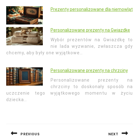
Prezenty personalizowane dla niemowląt
Personalizowane prezenty na Gwiazdkę
Wybór prezentów na Gwiazdkę to
nie lada wyzwanie, zwłaszcza gdy
chcemy, aby były one wyjątkowe…
Personalizowane prezenty na chrzciny
Personalizowane prezenty na
chrzciny to doskonały sposób na
uczczenie tego wyjątkowego momentu w życiu
dziecka…
Nawigacja
wpisu
PREVIOUS
NEXT