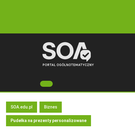
Skip
to
content
Open
Button
SOA.edu.pl
Biznes
Pudełka na prezenty personalizowane