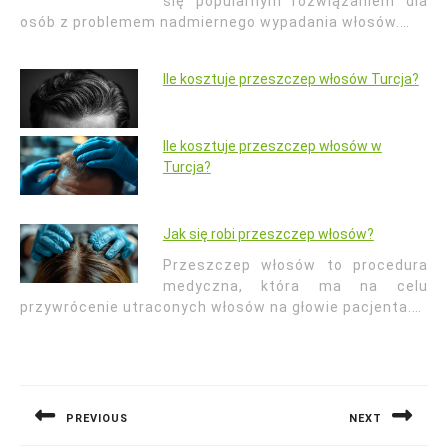
się popularnym rozwiązaniem dla
osób z problemem nadmiernego wypadania włosów.…
Ile kosztuje przeszczep włosów Turcja?
Ile kosztuje przeszczep włosów w
Turcja?
Jak się robi przeszczep włosów?
Przeszczep włosów to procedura
medyczna, która ma na celu
przywrócenie utraconych włosów na głowie pacjenta.…
Nawigacja
wpisu
PREVIOUS
NEXT