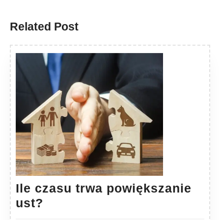
Previous
Next
post:
post:
Related Post
Ile czasu trwa powiększanie
Ile
ust?
czasu