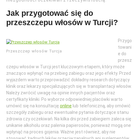
niezgodności oczekiwań z rzeczywistością.
Jak przygotować się do
przeszczepu włosów w Turcji?
Przygo
towani
Przeszczep włosów Turcja
e do
przesz
czepu włosów w Turcji jest kluczowym etapem, który może
znacząco wpłynąć na przebieg zabiegu oraz jego efekty. Przed
wyjazdem warto przeprowadzić dokładny research dotyczący
klinik oraz lekarzy specjalizujących się w transplantacji włosów.
Należy zwrócić uwagę na opinie innych pacjentów oraz
certyfikaty kliniki. Po wyborze odpowiedniej placówki warto
umówić się na konsultację
online
lub telefoniczną, aby omówić
szczegóły zabiegu oraz ewentualne pytania dotyczące stanu
zdrowia czy oczekiwań. Na kilka dni przed zabiegiem zaleca się
unikanie alkoholu oraz palenia papierosów, ponieważ mogą one
wpłynąć na proces gojenia. Ważne jest również, aby nie
stosować żadnych leków przeciwzapalnych ani suplementów