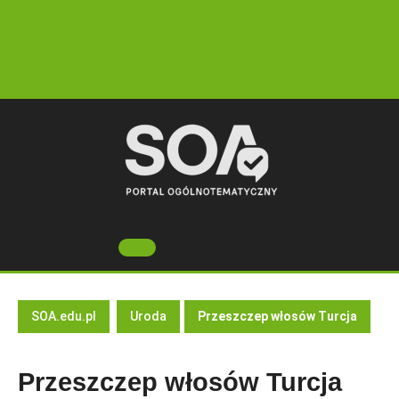
Skip
to
content
Open
Button
SOA.edu.pl
Uroda
Przeszczep włosów Turcja
Przeszczep włosów Turcja