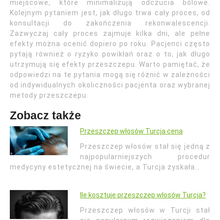
miejscowe, które minimalizują odczucia bólowe.
Kolejnym pytaniem jest, jak długo trwa cały proces, od
konsultacji do zakończenia rekonwalescencji.
Zazwyczaj cały proces zajmuje kilka dni, ale pełne
efekty można ocenić dopiero po roku. Pacjenci często
pytają również o ryzyko powikłań oraz o to, jak długo
utrzymują się efekty przeszczepu. Warto pamiętać, że
odpowiedzi na te pytania mogą się różnić w zależności
od indywidualnych okoliczności pacjenta oraz wybranej
metody przeszczepu.
Zobacz także
Przeszczep włosów Turcja cena
Przeszczep włosów stał się jedną z
najpopularniejszych procedur
medycyny estetycznej na świecie, a Turcja zyskała…
Ile kosztuje przeszczep włosów Turcja?
Przeszczep włosów w Turcji stał