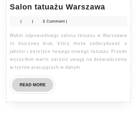
Salon
Salon tatuażu Warszawa
tatuażu
|
|
0 Comment
|
Warsza
Wybór odpowiedniego salonu tatuażu w Warszawie
to kluczowy krok, który może zadecydować o
jakości i estetyce twojego nowego tatuażu. Przede
wszystkim warto zwrócić uwagę na doświadczenie
artystów pracujących w danym
READ
READ MORE
MORE