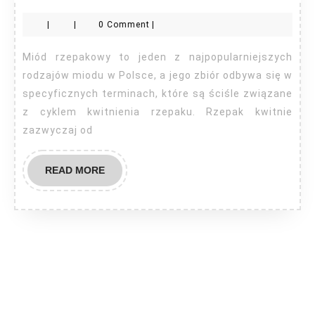
rzepakowy
|
|
0 Comment
|
kiedy
się
Miód rzepakowy to jeden z najpopularniejszych
zbiera?
rodzajów miodu w Polsce, a jego zbiór odbywa się w
specyficznych terminach, które są ściśle związane
z cyklem kwitnienia rzepaku. Rzepak kwitnie
zazwyczaj od
READ
READ MORE
MORE