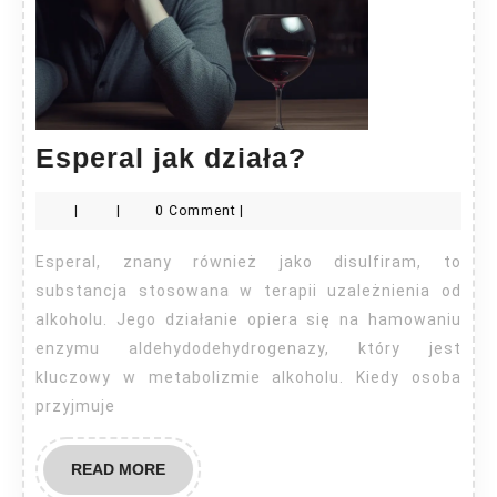
Esperal
Esperal jak działa?
jak
|
|
0 Comment
|
działa?
Esperal, znany również jako disulfiram, to
substancja stosowana w terapii uzależnienia od
alkoholu. Jego działanie opiera się na hamowaniu
enzymu aldehydodehydrogenazy, który jest
kluczowy w metabolizmie alkoholu. Kiedy osoba
przyjmuje
READ
READ MORE
MORE