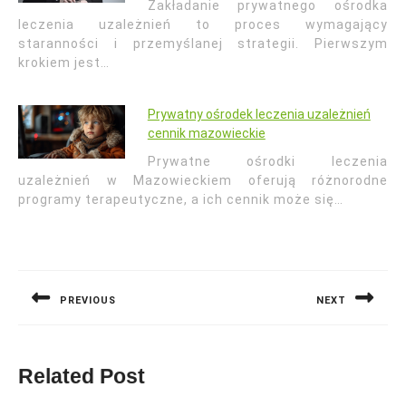
Zakładanie prywatnego ośrodka
leczenia uzależnień to proces wymagający
staranności i przemyślanej strategii. Pierwszym
krokiem jest…
Prywatny ośrodek leczenia uzależnień
cennik mazowieckie
Prywatne ośrodki leczenia
uzależnień w Mazowieckiem oferują różnorodne
programy terapeutyczne, a ich cennik może się…
Nawigacja
wpisu
PREVIOUS
NEXT
Previous
Next
post:
post:
Related Post