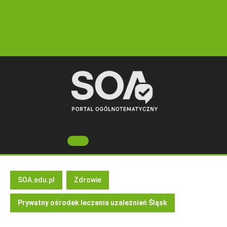
Skip
to
content
Open
Button
SOA.edu.pl
Zdrowie
Prywatny ośrodek leczenia uzależnień Śląsk