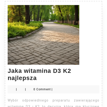
Jaka witamina D3 K2
Jaka
najlepsza
witamina
|
|
0 Comment
|
D3
K2
Wybór odpowiedniego preparatu zawierającego
najlepsza
witaminę D3 i K2 to decyzja, która ma kluczowe