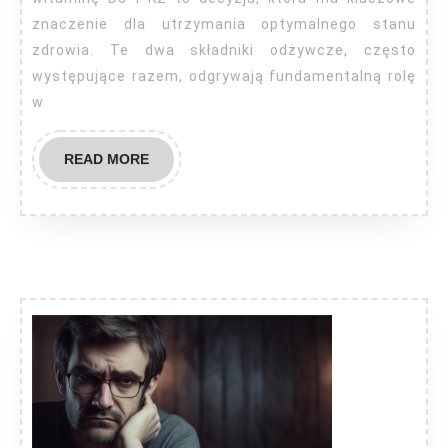
znaczenie dla utrzymania optymalnego stanu
zdrowia. Te dwa składniki odżywcze, często
występujące razem, odgrywają fundamentalną rolę
w
READ
READ MORE
MORE