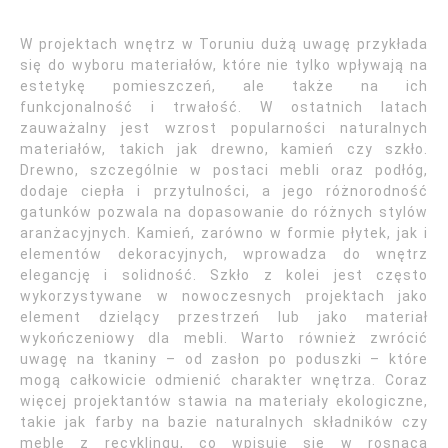
W projektach wnętrz w Toruniu dużą uwagę przykłada
się do wyboru materiałów, które nie tylko wpływają na
estetykę pomieszczeń, ale także na ich
funkcjonalność i trwałość. W ostatnich latach
zauważalny jest wzrost popularności naturalnych
materiałów, takich jak drewno, kamień czy szkło.
Drewno, szczególnie w postaci mebli oraz podłóg,
dodaje ciepła i przytulności, a jego różnorodność
gatunków pozwala na dopasowanie do różnych stylów
aranżacyjnych. Kamień, zarówno w formie płytek, jak i
elementów dekoracyjnych, wprowadza do wnętrz
elegancję i solidność. Szkło z kolei jest często
wykorzystywane w nowoczesnych projektach jako
element dzielący przestrzeń lub jako materiał
wykończeniowy dla mebli. Warto również zwrócić
uwagę na tkaniny – od zasłon po poduszki – które
mogą całkowicie odmienić charakter wnętrza. Coraz
więcej projektantów stawia na materiały ekologiczne,
takie jak farby na bazie naturalnych składników czy
meble z recyklingu, co wpisuje się w rosnącą