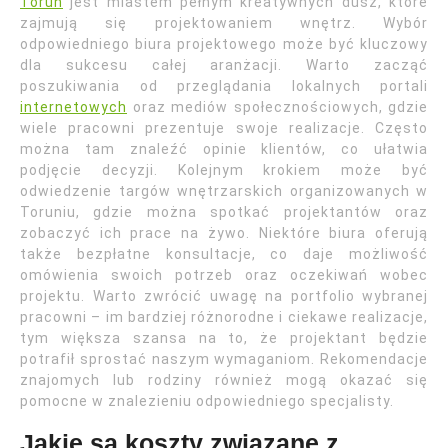
Toruń
jest miastem pełnym kreatywnych dusz, które
zajmują się projektowaniem wnętrz. Wybór
odpowiedniego biura projektowego może być kluczowy
dla sukcesu całej aranżacji. Warto zacząć
poszukiwania od przeglądania lokalnych portali
internetowych
oraz mediów społecznościowych, gdzie
wiele pracowni prezentuje swoje realizacje. Często
można tam znaleźć opinie klientów, co ułatwia
podjęcie decyzji. Kolejnym krokiem może być
odwiedzenie targów wnętrzarskich organizowanych w
Toruniu, gdzie można spotkać projektantów oraz
zobaczyć ich prace na żywo. Niektóre biura oferują
także bezpłatne konsultacje, co daje możliwość
omówienia swoich potrzeb oraz oczekiwań wobec
projektu. Warto zwrócić uwagę na portfolio wybranej
pracowni – im bardziej różnorodne i ciekawe realizacje,
tym większa szansa na to, że projektant będzie
potrafił sprostać naszym wymaganiom. Rekomendacje
znajomych lub rodziny również mogą okazać się
pomocne w znalezieniu odpowiedniego specjalisty.
Jakie są koszty związane z