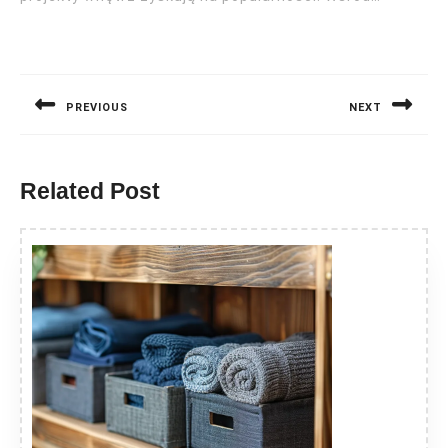
Nawigacja
wpisu
PREVIOUS
NEXT
Previous
Next
post:
post:
Related Post