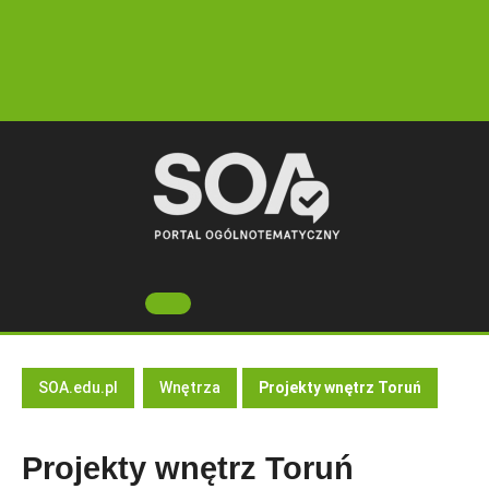
Skip
to
content
Open
Button
SOA.edu.pl
Wnętrza
Projekty wnętrz Toruń
Projekty wnętrz Toruń