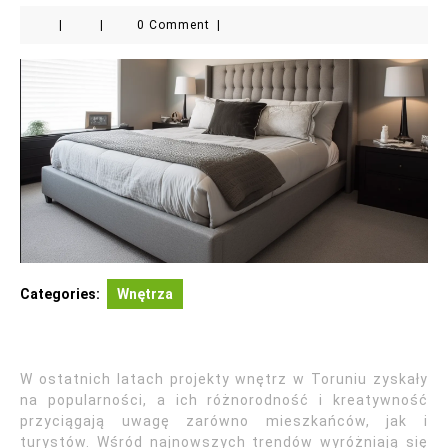
|
|
0 Comment
|
Categories:
Wnętrza
W ostatnich latach projekty wnętrz w Toruniu zyskały
na popularności, a ich różnorodność i kreatywność
przyciągają uwagę zarówno mieszkańców, jak i
turystów. Wśród najnowszych trendów wyróżniają się