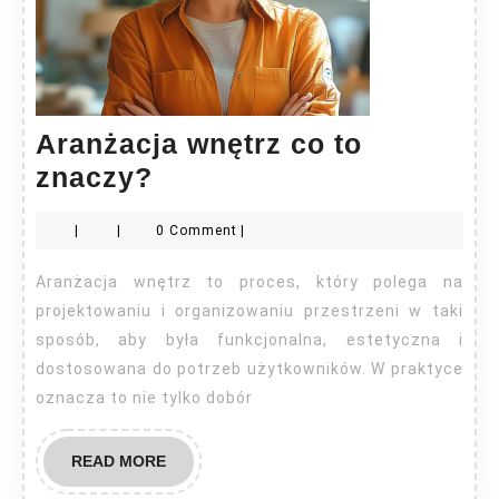
Aranżacja wnętrz co to
Aranżacja
znaczy?
wnętrz
|
|
0 Comment
|
co
to
Aranżacja wnętrz to proces, który polega na
znaczy?
projektowaniu i organizowaniu przestrzeni w taki
sposób, aby była funkcjonalna, estetyczna i
dostosowana do potrzeb użytkowników. W praktyce
oznacza to nie tylko dobór
READ
READ MORE
MORE