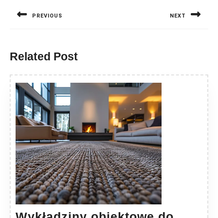
wpisu
PREVIOUS
NEXT
Previous
Next
post:
post:
Related Post
Wykładziny obiektowe do