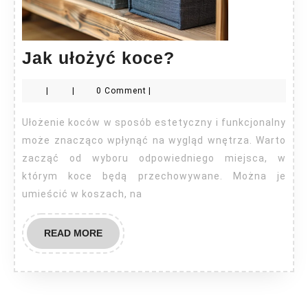
Jak
Jak ułożyć koce?
ułożyć
|
|
0 Comment
|
koce?
Ułożenie koców w sposób estetyczny i funkcjonalny
może znacząco wpłynąć na wygląd wnętrza. Warto
zacząć od wyboru odpowiedniego miejsca, w
którym koce będą przechowywane. Można je
umieścić w koszach, na
READ
READ MORE
MORE