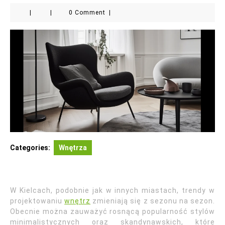
|
|
0 Comment
|
Categories:
Wnętrza
W Kielcach, podobnie jak w innych miastach, trendy w
projektowaniu
wnętrz
zmieniają się z sezonu na sezon.
Obecnie można zauważyć rosnącą popularność stylów
minimalistycznych oraz skandynawskich, które