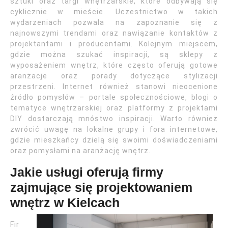
sztuki oraz targi wnętrzarskie, które odbywają się
cyklicznie w mieście. Uczestnictwo w takich
wydarzeniach pozwala na zapoznanie się z
najnowszymi trendami oraz nawiązanie kontaktów z
projektantami i producentami. Kolejnym miejscem,
gdzie można szukać inspiracji, są sklepy z
wyposażeniem wnętrz, które często oferują gotowe
aranżacje oraz porady dotyczące stylizacji
przestrzeni. Internet również stanowi nieocenione
źródło pomysłów – portale społecznościowe, blogi o
tematyce wnętrzarskiej oraz platformy z projektami
DIY dostarczają mnóstwo inspiracji. Warto również
zwrócić uwagę na lokalne grupy i fora internetowe,
gdzie mieszkańcy dzielą się swoimi doświadczeniami
oraz pomysłami na aranżację wnętrz.
Jakie usługi oferują firmy
zajmujące się projektowaniem
wnętrz w Kielcach
Fir