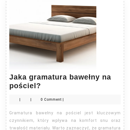
Jaka gramatura bawełny na
Jaka
pościel?
gramatura
|
|
0 Comment
|
bawełny
na
Gramatura bawełny na pościel jest kluczowym
pościel?
czynnikiem, który wpływa na komfort snu oraz
trwałość materiału. Warto zaznaczyć, że gramatura