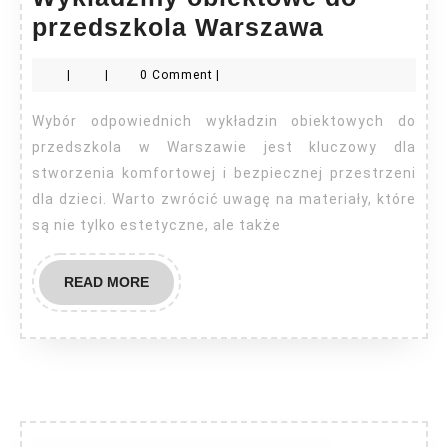
Wykładzi
przedszkola Warszawa
obiektow
|
|
0 Comment
|
do
przedszk
Wybór odpowiednich wykładzin obiektowych do
Warszaw
przedszkola w Warszawie jest kluczowy dla
stworzenia komfortowej i bezpiecznej przestrzeni
dla dzieci. Warto zwrócić uwagę na materiały, które
są nie tylko estetyczne, ale także
READ
READ MORE
MORE