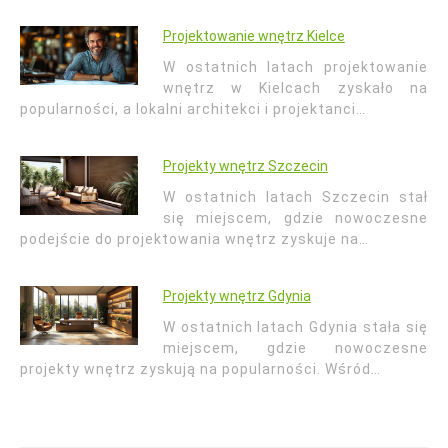
Projektowanie wnętrz Kielce
W ostatnich latach projektowanie
wnętrz w Kielcach zyskało na
popularności, a lokalni architekci i projektanci…
Projekty wnętrz Szczecin
W ostatnich latach Szczecin stał
się miejscem, gdzie nowoczesne
podejście do projektowania wnętrz zyskuje na…
Projekty wnętrz Gdynia
W ostatnich latach Gdynia stała się
miejscem, gdzie nowoczesne
projekty wnętrz zyskują na popularności. Wśród…
Nawigacja