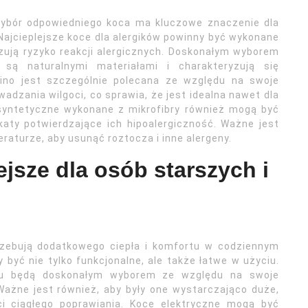
 wybór odpowiedniego koca ma kluczowe znaczenie dla
ajcieplejsze koce dla alergików powinny być wykonane
izują ryzyko reakcji alergicznych. Doskonałym wyborem
są naturalnymi materiałami i charakteryzują się
rino jest szczególnie polecana ze względu na swoje
adzania wilgoci, co sprawia, że jest idealna nawet dla
 syntetyczne wykonane z mikrofibry również mogą być
katy potwierdzające ich hipoalergiczność. Ważne jest
raturze, aby usunąć roztocza i inne alergeny.
ejsze dla osób starszych i
zebują dodatkowego ciepła i komfortu w codziennym
y być nie tylko funkcjonalne, ale także łatwe w użyciu.
aru będą doskonałym wyborem ze względu na swoje
Ważne jest również, aby były one wystarczająco duże,
ci ciągłego poprawiania. Koce elektryczne mogą być