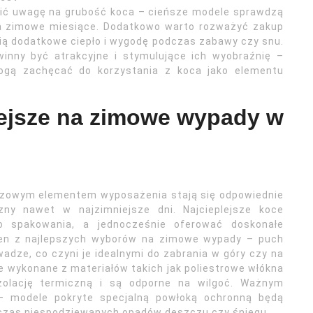
ócić uwagę na grubość koca – cieńsze modele sprawdzą
na zimowe miesiące. Dodatkowo warto rozważyć zakup
ią dodatkowe ciepło i wygodę podczas zabawy czy snu.
winny być atrakcyjne i stymulujące ich wyobraźnię –
gą zachęcać do korzystania z koca jako elementu
lejsze na zimowe wypady w
uczowym elementem wyposażenia stają się odpowiednie
ny nawet w najzimniejsze dni. Najcieplejsze koce
o spakowania, a jednocześnie oferować doskonałe
eden z najlepszych wyborów na zimowe wypady – puch
adze, co czyni je idealnymi do zabrania w góry czy na
 wykonane z materiałów takich jak poliestrowe włókna
 izolację termiczną i są odporne na wilgoć. Ważnym
 modele pokryte specjalną powłoką ochronną będą
czas niespodziewanych opadów deszczu czy śniegu.