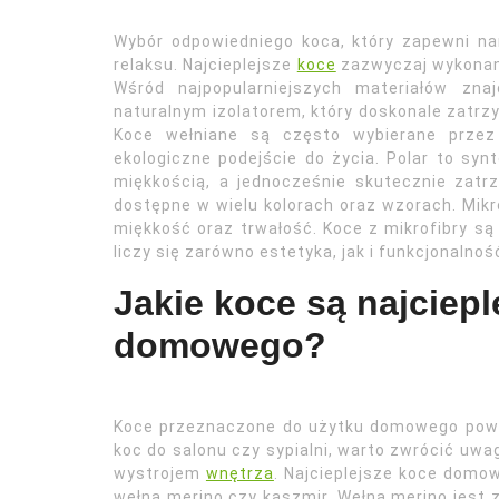
Wybór odpowiedniego koca, który zapewni nam
relaksu. Najcieplejsze
koce
zazwyczaj wykonane
Wśród najpopularniejszych materiałów znaj
naturalnym izolatorem, który doskonale zatrz
Koce wełniane są często wybierane przez 
ekologiczne podejście do życia. Polar to synt
miękkością, a jednocześnie skutecznie zatrz
dostępne w wielu kolorach oraz wzorach. Mikro
miękkość oraz trwałość. Koce z mikrofibry 
liczy się zarówno estetyka, jak i funkcjonalnoś
Jakie koce są najciepl
domowego?
Koce przeznaczone do użytku domowego powin
koc do salonu czy sypialni, warto zwrócić uwa
wystrojem
wnętrza
. Najcieplejsze koce domow
wełna merino czy kaszmir. Wełna merino jest