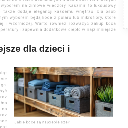
ym wyborem na zimowe wieczory. Kaszmir to luksusowy
ale także dodaje elegancji każdemu wnętrzu. Dla osób
nym wyborem będą koce z polaru lub mikrofibry, które
ej i wzorniczej. Warto również rozważyć zakup koca
mperatury i zapewnia dodatkowe ciepło w najzimniejsze
jsze dla dzieci i
ląt
nie
go.
 być
raz
ełna
 na
raz
oce
Jakie koce są najcieplejsze?
jest