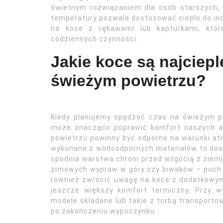
świetnym rozwiązaniem dla osób starszych, 
temperatury pozwala dostosować ciepło do in
na koce z rękawami lub kapturkami, któr
codziennych czynności.
Jakie koce są najciep
świeżym powietrzu?
Kiedy planujemy spędzać czas na świeżym po
może znacząco poprawić komfort naszych ak
powietrzu powinny być odporne na warunki at
wykonane z wodoodpornych materiałów to dosko
spodnia warstwa chroni przed wilgocią z ziem
zimowych wypraw w góry czy biwaków – puch d
również zwrócić uwagę na koce z dodatkowym
jeszcze większy komfort termiczny. Przy 
modele składane lub takie z torbą transporto
po zakończeniu wypoczynku.