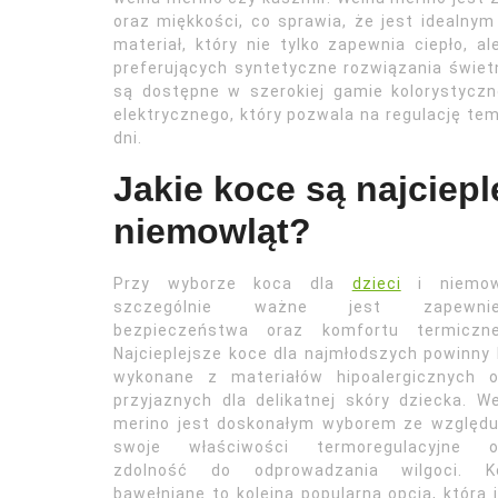
oraz miękkości, co sprawia, że jest idealn
materiał, który nie tylko zapewnia ciepło, 
preferujących syntetyczne rozwiązania świet
są dostępne w szerokiej gamie kolorystyczn
elektrycznego, który pozwala na regulację te
dni.
Jakie koce są najcieple
niemowląt?
Przy wyborze koca dla
dzieci
i niemow
szczególnie ważne jest zapewnie
bezpieczeństwa oraz komfortu termiczne
Najcieplejsze koce dla najmłodszych powinny
wykonane z materiałów hipoalergicznych o
przyjaznych dla delikatnej skóry dziecka. W
merino jest doskonałym wyborem ze względu
swoje właściwości termoregulacyjne o
zdolność do odprowadzania wilgoci. K
bawełniane to kolejna popularna opcja, która 