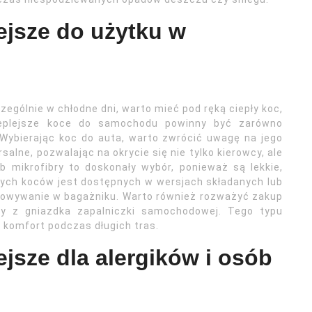
ejsze do użytku w
gólnie w chłodne dni, warto mieć pod ręką ciepły koc,
cieplejsze koce do samochodu powinny być zarówno
 Wybierając koc do auta, warto zwrócić uwagę na jego
alne, pozwalając na okrycie się nie tylko kierowcy, ale
 mikrofibry to doskonały wybór, ponieważ są lekkie,
 tych koców jest dostępnych w wersjach składanych lub
chowywanie w bagażniku. Warto również rozważyć zakup
ny z gniazdka zapalniczki samochodowej. Tego typu
 komfort podczas długich tras.
ejsze dla alergików i osób