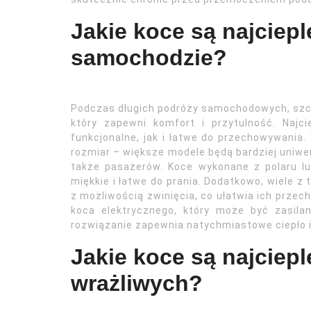
Jakie koce są najciepl
samochodzie?
Podczas długich podróży samochodowych, szcze
który zapewni komfort i przytulność. Naj
funkcjonalne, jak i łatwe do przechowywania.
rozmiar – większe modele będą bardziej uniwers
także pasażerów. Koce wykonane z polaru lub
miękkie i łatwe do prania. Dodatkowo, wiele z
z możliwością zwinięcia, co ułatwia ich prze
koca elektrycznego, który może być zasila
rozwiązanie zapewnia natychmiastowe ciepło i
Jakie koce są najciepl
wrażliwych?