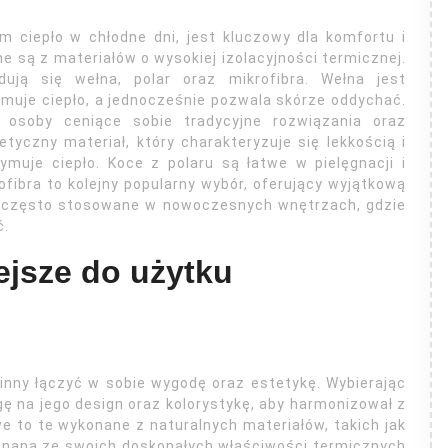
 ciepło w chłodne dni, jest kluczowy dla komfortu i
 są z materiałów o wysokiej izolacyjności termicznej.
dują się wełna, polar oraz mikrofibra. Wełna jest
ymuje ciepło, a jednocześnie pozwala skórze oddychać.
osoby ceniące sobie tradycyjne rozwiązania oraz
etyczny materiał, który charakteryzuje się lekkością i
ymuje ciepło. Koce z polaru są łatwe w pielęgnacji i
fibra to kolejny popularny wybór, oferujący wyjątkową
są często stosowane w nowoczesnych wnętrzach, gdzie
ć.
ejsze do użytku
ny łączyć w sobie wygodę oraz estetykę. Wybierając
gę na jego design oraz kolorystykę, aby harmonizował z
e to te wykonane z naturalnych materiałów, takich jak
 znana ze swoich doskonałych właściwości termicznych