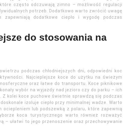
które często odczuwają zimno – możliwość regulacji
dywidualnych potrzeb. Dodatkowo warto zwrócić uwagę
e zapewniają dodatkowe ciepło i wygodę podczas
lejsze do stosowania na
wietrzu podczas chłodniejszych dni, odpowiedni koc
tywności. Najcieplejsze koce do użytku na świeżym
mosferyczne oraz łatwe do transportu. Koce piknikowe
nały wybór na wyjazdy nad jezioro czy do parku – ich
i. Z kolei koce puchowe świetnie sprawdzą się podczas
oskonale izoluje ciepło przy minimalnej wadze. Warto
 ociepleniem lub podszewką z polaru, które zapewnią
wyborze koca turystycznego warto również rozważyć
wą – ułatwi to jego przenoszenie oraz przechowywanie