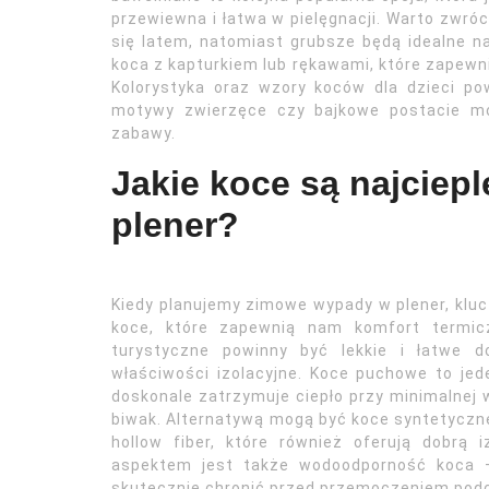
przewiewna i łatwa w pielęgnacji. Warto zwr
się latem, natomiast grubsze będą idealne 
koca z kapturkiem lub rękawami, które zapewn
Kolorystyka oraz wzory koców dla dzieci po
motywy zwierzęce czy bajkowe postacie mo
zabawy.
Jakie koce są najciep
plener?
Kiedy planujemy zimowe wypady w plener, kl
koce, które zapewnią nam komfort termicz
turystyczne powinny być lekkie i łatwe d
właściwości izolacyjne. Koce puchowe to j
doskonale zatrzymuje ciepło przy minimalnej w
biwak. Alternatywą mogą być koce syntetyczne
hollow fiber, które również oferują dobrą
aspektem jest także wodoodporność koca –
skutecznie chronić przed przemoczeniem pod