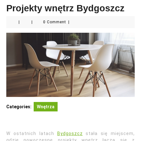
Projekty wnętrz Bydgoszcz
|
|
0 Comment
|
Categories:
Wnętrza
W ostatnich latach
Bydgoszcz
stała się miejscem,
gdzie nowoczesne projekty wnętrz łączą się z