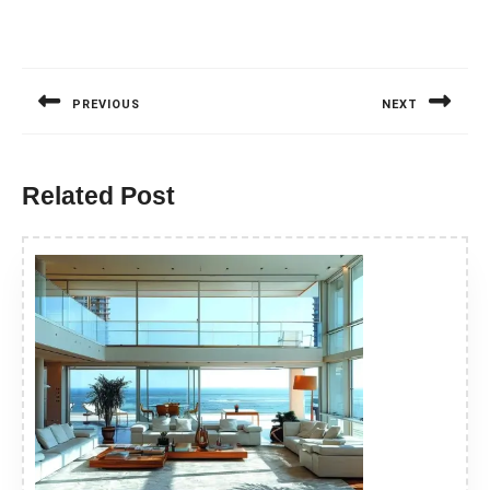
Nawigacja
wpisu
PREVIOUS
NEXT
Previous
Next
post:
post:
Related Post