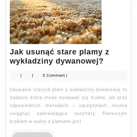
Jak usunąć stare plamy z
Jak
wykładziny dywanowej?
usunąć
|
|
0 Comment
|
stare
plamy
Usuwanie starych plam z wykładziny dywanowej to
z
zadanie, które może wydawać się trudne, ale przy
wykładz
odpowiednich metodach i narzędziach można
osiągnąć zadowalające rezultaty. Pierwszym
dywanow
krokiem w walce z plamami jest