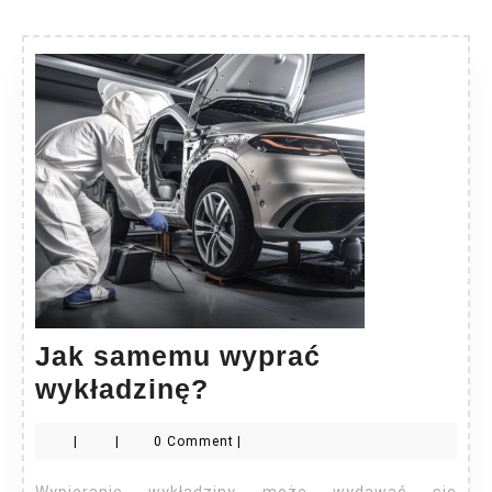
Jak samemu wyprać
Jak
wykładzinę?
samemu
|
|
0 Comment
|
wyprać
wykładzinę?
Wypieranie wykładziny może wydawać się