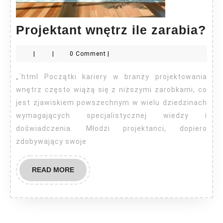
Pr
Projektant wnętrz ile zarabia?
wn
|
|
0 Comment
|
ile
za
„`html Początki kariery w branży projektowania
wnętrz często wiążą się z niższymi zarobkami, co
jest zjawiskiem powszechnym w wielu dziedzinach
wymagających specjalistycznej wiedzy i
doświadczenia. Młodzi projektanci, dopiero
zdobywający swoje
READ
READ MORE
MORE