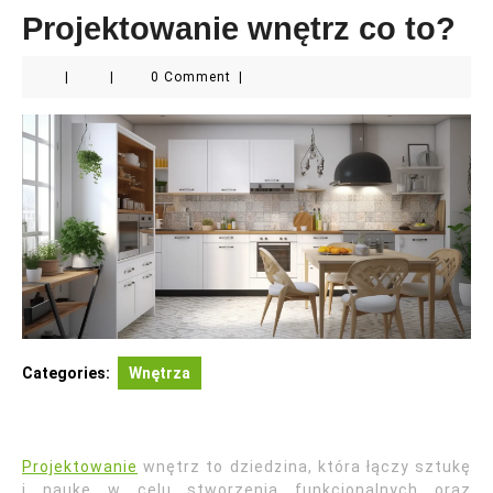
Projektowanie wnętrz co to?
|
|
0 Comment
|
Categories:
Wnętrza
Projektowanie
wnętrz to dziedzina, która łączy sztukę
i naukę w celu stworzenia funkcjonalnych oraz