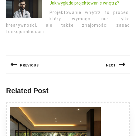
Jak wygląda projektowanie wnętrz?
Projektowanie wnętrz to proces,
który wymaga nie tylko
kreatywności, ale także znajomości zasad
funkcjonalności i…
Nawigacja
wpisu
PREVIOUS
NEXT
Previous
Next
post:
post:
Related Post