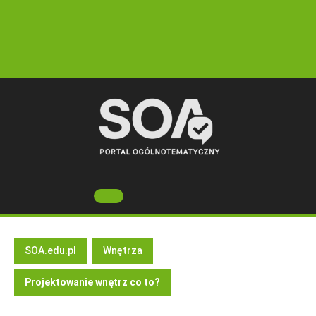
Skip
to
content
Open
Button
SOA.edu.pl
Wnętrza
Projektowanie wnętrz co to?