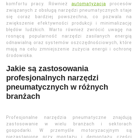
komfortu pracy. Również
automatyzacja
procesów
związanych z obsługą narzędzi pneumatycznych staje
się coraz bardziej powszechna, co pozwala na
zwiększenie efektywności produkcji i minimalizację
błędów ludzkich. Warto również zwrócić uwagę na
rosnącą popularność narzędzi zasilanych energią
odnawialną oraz systemów oszczędnościowych, które
mają na celu zmniejszenie zużycia energii i ochronę
środowiska.
Jakie są zastosowania
profesjonalnych narzędzi
pneumatycznych w różnych
branżach
Profesjonalne narzędzia pneumatyczne znajdują
zastosowanie w wielu branżach i sektorach
gospodarki. W przemyśle motoryzacyjnym są
niezastąpione przy montażu i demontażu części