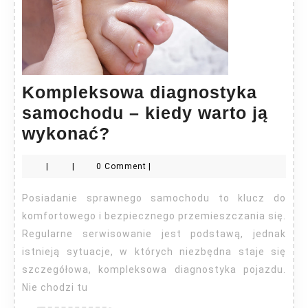
Kompleksowa diagnostyka
samochodu – kiedy warto ją
Kompleksowa
wykonać?
diagnostyka
|
|
0 Comment
|
samochodu
–
Posiadanie sprawnego samochodu to klucz do
kiedy
komfortowego i bezpiecznego przemieszczania się.
warto
Regularne serwisowanie jest podstawą, jednak
istnieją sytuacje, w których niezbędna staje się
ją
szczegółowa, kompleksowa diagnostyka pojazdu.
wykonać?
Nie chodzi tu