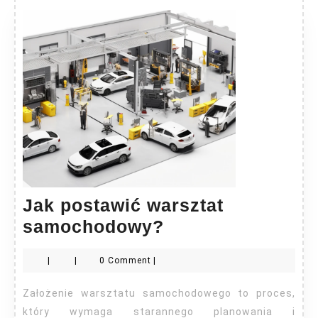
Jak postawić warsztat
Jak
samochodowy?
postawić
|
|
0 Comment
|
warsztat
samochodowy?
Założenie warsztatu samochodowego to proces,
który wymaga starannego planowania i