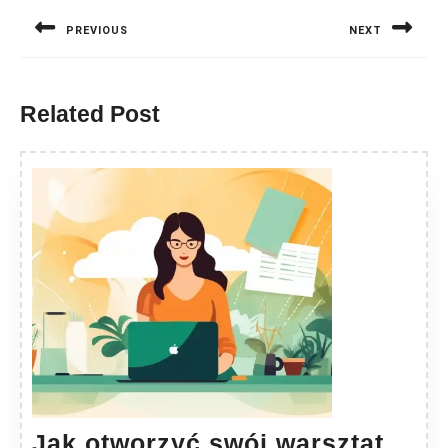
wpisu
PREVIOUS
NEXT
Previous
Next
post:
post:
Related Post
Jak otworzyć swój warsztat