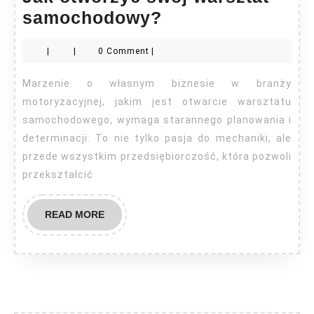
Jak
samochodowy?
otworzyć
|
|
0 Comment
|
swój
warsztat
Marzenie o własnym biznesie w branży
samochodowy?
motoryzacyjnej, jakim jest otwarcie warsztatu
samochodowego, wymaga starannego planowania i
determinacji. To nie tylko pasja do mechaniki, ale
przede wszystkim przedsiębiorczość, która pozwoli
przekształcić
READ
READ MORE
MORE