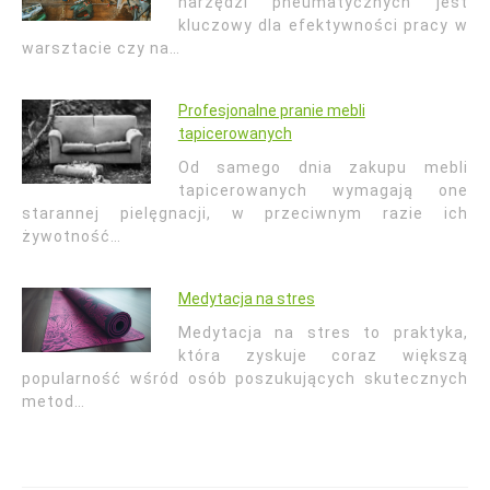
narzędzi pneumatycznych jest
kluczowy dla efektywności pracy w
warsztacie czy na…
Profesjonalne pranie mebli
tapicerowanych
Od samego dnia zakupu mebli
tapicerowanych wymagają one
starannej pielęgnacji, w przeciwnym razie ich
żywotność…
Medytacja na stres
Medytacja na stres to praktyka,
która zyskuje coraz większą
popularność wśród osób poszukujących skutecznych
metod…
Nawigacja