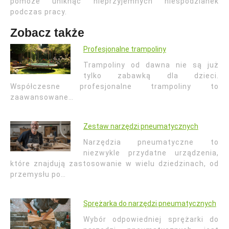
pomoże uniknąć nieprzyjemnych niespodzianek
podczas pracy.
Zobacz także
Profesjonalne trampoliny
Trampoliny od dawna nie są już
tylko zabawką dla dzieci.
Współczesne profesjonalne trampoliny to
zaawansowane…
Zestaw narzędzi pneumatycznych
Narzędzia pneumatyczne to
niezwykle przydatne urządzenia,
które znajdują zastosowanie w wielu dziedzinach, od
przemysłu po…
Sprężarka do narzędzi pneumatycznych
Wybór odpowiedniej sprężarki do