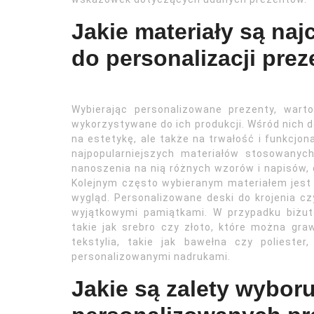
Jakie materiały są na
do personalizacji pre
Wybierając personalizowane prezenty, wart
wykorzystywane do ich produkcji. Wśród nich d
na estetykę, ale także na trwałość i funkcjo
najpopularniejszych materiałów stosowanych
nanoszenia na nią różnych wzorów i napisów, 
Kolejnym często wybieranym materiałem jest 
wygląd. Personalizowane deski do krojenia c
wyjątkowymi pamiątkami. W przypadku biżute
takie jak srebro czy złoto, które można gra
tekstylia, takie jak bawełna czy poliest
personalizowanymi nadrukami.
Jakie są zalety wybor