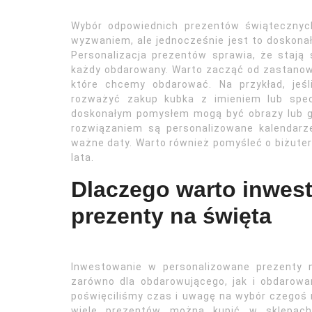
Wybór odpowiednich prezentów świątecznych
wyzwaniem, ale jednocześnie jest to doskonał
Personalizacja prezentów sprawia, że stają 
każdy obdarowany. Warto zacząć od zastanowi
które chcemy obdarować. Na przykład, jeś
rozważyć zakup kubka z imieniem lub spec
doskonałym pomysłem mogą być obrazy lub gra
rozwiązaniem są personalizowane kalendarz
ważne daty. Warto również pomyśleć o biżuter
lata.
Dlaczego warto inwes
prezenty na święta
Inwestowanie w personalizowane prezenty n
zarówno dla obdarowującego, jak i obdarowa
poświęciliśmy czas i uwagę na wybór czegoś 
wiele prezentów można kupić w sklepach