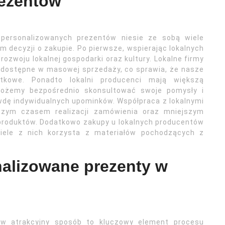
rezentów
 personalizowanych prezentów niesie ze sobą wiele
m decyzji o zakupie. Po pierwsze, wspierając lokalnych
rozwoju lokalnej gospodarki oraz kultury. Lokalne firmy
są dostępne w masowej sprzedaży, co sprawia, że nasze
ątkowe. Ponadto lokalni producenci mają większą
 możemy bezpośrednio skonsultować swoje pomysły i
wdę indywidualnych upominków. Współpraca z lokalnymi
szym czasem realizacji zamówienia oraz mniejszym
roduktów. Dodatkowo zakupy u lokalnych producentów
wiele z nich korzysta z materiałów pochodzących z
alizowane prezenty w
w atrakcyjny sposób to kluczowy element procesu