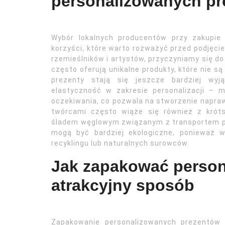
personalizowanych p
Wybór lokalnych producentów przy zakupie
korzyści, które warto rozważyć przed podjęcie
rzemieślników i artystów, przyczyniamy się do 
często oferują unikalne produkty, które nie 
prezenty stają się jeszcze bardziej wyj
elastyczność w zakresie personalizacji –
oczekiwania, co pozwala na stworzenie napra
twórcami często wiąże się również z krót
śladem węglowym związanym z transportem p
mogą być bardziej ekologiczne, ponieważ 
recyklingu lub naturalnych surowców.
Jak zapakować person
atrakcyjny sposób
Zapakowanie personalizowanych prezentów 