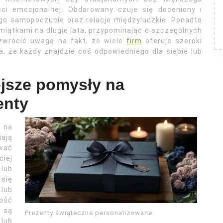
ści emocjonalnej. Obdarowany czuje się doceniony i
o samopoczucie oraz relacje międzyludzkie. Ponadto
miątkami na długie lata, przypominając o szczególnych
zwrócić uwagę na fakt, że wiele
firm
oferuje szeroki
a, że każdy znajdzie coś odpowiedniego dla siebie lub
ejsze pomysły na
enty
 na
iają
wać
ciej
 lub
 się
lub
dość
 są
Prezenty świąteczne personalizowane
lub