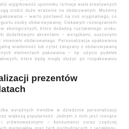
lić wyjątkowość upominku. Istnieje wiele kreatywnych
mogą zrobić duże wrażenie na obdarowanym. Możemy
pakowania – warto postawić na coś oryginalnego, co
z gustu osoby obdarowywanej. Ciekawym rozwiązaniem
ów ekologicznych, które dodadzą rustykalnego uroku.
zki dodatkowymi akcentami – wstążkami, suszonymi
 z imieniem obdarowanego. Personalizacja opakowania
jalną wiadomość lub cytat związany z obdarowywaną
znych elementach pakowania – np. użyciu pudełek
iałowych, które będą mogły służyć po rozpakowaniu
alizacji prezentów
latach
lka wyraźnych trendów w dziedzinie personalizacji
raz większą popularność. Jednym z nich jest rosnące
i i zrównoważonymi – konsumenci coraz częściej
ch materiałów oraz tych pochodzących z recyklingu.