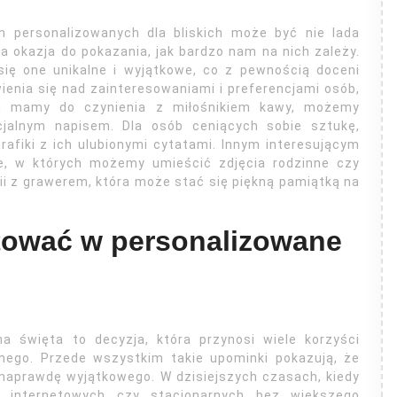
 personalizowanych dla bliskich może być nie lada
a okazja do pokazania, jak bardzo nam na nich zależy.
się one unikalne i wyjątkowe, co z pewnością doceni
enia się nad zainteresowaniami i preferencjami osób,
li mamy do czynienia z miłośnikiem kawy, możemy
jalnym napisem. Dla osób ceniących sobie sztukę,
fiki z ich ulubionymi cytatami. Innym interesującym
e, w których możemy umieścić zdjęcia rodzinne czy
ii z grawerem, która może stać się piękną pamiątką na
tować w personalizowane
a święta to decyzja, która przynosi wiele korzyści
nego. Przede wszystkim takie upominki pokazują, że
naprawdę wyjątkowego. W dzisiejszych czasach, kiedy
 internetowych czy stacjonarnych bez większego