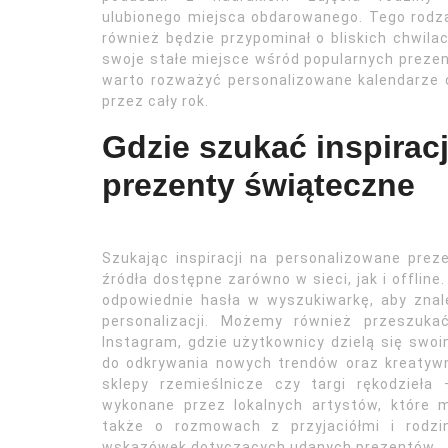
ulubionego miejsca obdarowanego. Tego rodza
również będzie przypominał o bliskich chwila
swoje stałe miejsce wśród popularnych prezen
warto rozważyć personalizowane kalendarze 
przez cały rok.
Gdzie szukać inspirac
prezenty świąteczne
Szukając inspiracji na personalizowane pre
źródła dostępne zarówno w sieci, jak i offlin
odpowiednie hasła w wyszukiwarkę, aby zn
personalizacji. Możemy również przeszuka
Instagram, gdzie użytkownicy dzielą się swoi
do odkrywania nowych trendów oraz kreatyw
sklepy rzemieślnicze czy targi rękodzieł
wykonane przez lokalnych artystów, które
także o rozmowach z przyjaciółmi i rodz
wskazówek dotyczących udanych prezentów.