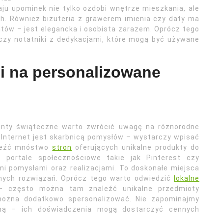
ju upominek nie tylko ozdobi wnętrze mieszkania, ale
ch. Również biżuteria z grawerem imienia czy daty ma
tów – jest elegancka i osobista zarazem. Oprócz tego
czy notatniki z dedykacjami, które mogą być używane
ji na personalizowane
zenty świąteczne warto zwrócić uwagę na różnorodne
e. Internet jest skarbnicą pomysłów – wystarczy wpisać
aleźć mnóstwo
stron
oferujących unikalne produkty do
ć portale społecznościowe takie jak Pinterest czy
mi pomysłami oraz realizacjami. To doskonałe miejsca
nych rozwiązań. Oprócz tego warto odwiedzić
lokalne
a – często można tam znaleźć unikalne przedmioty
 można dodatkowo spersonalizować. Nie zapominajmy
iną – ich doświadczenia mogą dostarczyć cennych