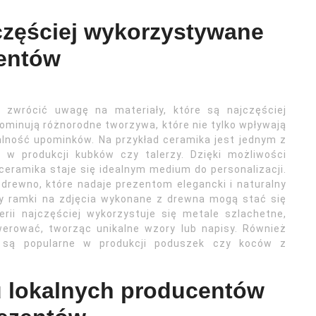
jczęściej wykorzystywane
zentów
o zwrócić uwagę na materiały, które są najczęściej
ominują różnorodne tworzywa, które nie tylko wpływają
nalność upominków. Na przykład ceramika jest jednym z
 w produkcji kubków czy talerzy. Dzięki możliwości
ceramika staje się idealnym medium do personalizacji.
drewno, które nadaje prezentom elegancki i naturalny
zy ramki na zdjęcia wykonane z drewna mogą stać się
rii najczęściej wykorzystuje się metale szlachetne,
werować, tworząc unikalne wzory lub napisy. Również
er, są popularne w produkcji poduszek czy koców z
u lokalnych producentów