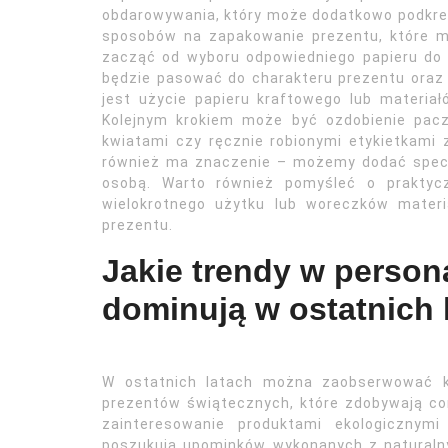
obdarowywania, który może dodatkowo podkreś
sposobów na zapakowanie prezentu, które 
zacząć od wyboru odpowiedniego papieru do 
będzie pasować do charakteru prezentu ora
jest użycie papieru kraftowego lub materiał
Kolejnym krokiem może być ozdobienie pac
kwiatami czy ręcznie robionymi etykietkami
również ma znaczenie – możemy dodać spec
osobą. Warto również pomyśleć o praktyc
wielokrotnego użytku lub woreczków mater
prezentu.
Jakie trendy w person
dominują w ostatnich 
W ostatnich latach można zaobserwować ki
prezentów świątecznych, które zdobywają co
zainteresowanie produktami ekologicznym
poszukują upominków wykonanych z naturalny