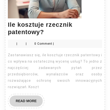
Ile kosztuje rzecznik
Ile
patentowy?
kosztuje
|
|
0 Comment
|
rzecznik
patentowy?
Zastanawiasz się, ile kosztuje rzecznik patentowy i
co wpływa na ostateczną wycenę usług? To jedno z
najczęściej zadawanych pytań przez
przedsiębiorców, wynalazców oraz osoby
rozważające ochronę swoich innowacyjnych
rozwiązań. Koszt
READ
READ MORE
MORE