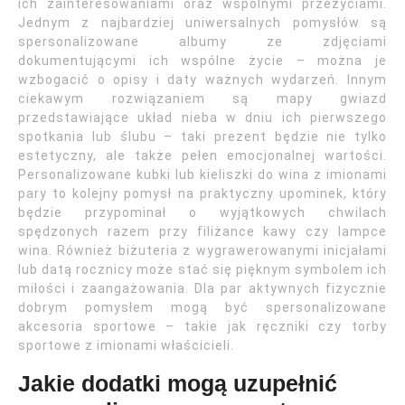
ich zainteresowaniami oraz wspólnymi przeżyciami.
Jednym z najbardziej uniwersalnych pomysłów są
spersonalizowane albumy ze zdjęciami
dokumentującymi ich wspólne życie – można je
wzbogacić o opisy i daty ważnych wydarzeń. Innym
ciekawym rozwiązaniem są mapy gwiazd
przedstawiające układ nieba w dniu ich pierwszego
spotkania lub ślubu – taki prezent będzie nie tylko
estetyczny, ale także pełen emocjonalnej wartości.
Personalizowane kubki lub kieliszki do wina z imionami
pary to kolejny pomysł na praktyczny upominek, który
będzie przypominał o wyjątkowych chwilach
spędzonych razem przy filiżance kawy czy lampce
wina. Również biżuteria z wygrawerowanymi inicjałami
lub datą rocznicy może stać się pięknym symbolem ich
miłości i zaangażowania. Dla par aktywnych fizycznie
dobrym pomysłem mogą być spersonalizowane
akcesoria sportowe – takie jak ręczniki czy torby
sportowe z imionami właścicieli.
Jakie dodatki mogą uzupełnić