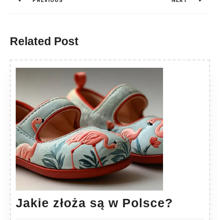
PREVIOUS
NEXT
Previous
Next
post:
post:
Related Post
Jakie
Jakie złoża są w Polsce?
złoża