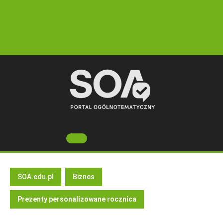
Skip
to
content
Open
Button
SOA.edu.pl
Biznes
Prezenty personalizowane rocznica