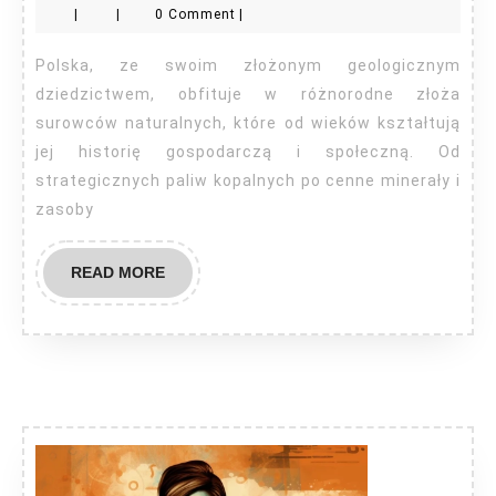
|
|
0 Comment
|
są
w
Polska, ze swoim złożonym geologicznym
Polsce
dziedzictwem, obfituje w różnorodne złoża
surowców naturalnych, które od wieków kształtują
jej historię gospodarczą i społeczną. Od
strategicznych paliw kopalnych po cenne minerały i
zasoby
READ
READ MORE
MORE