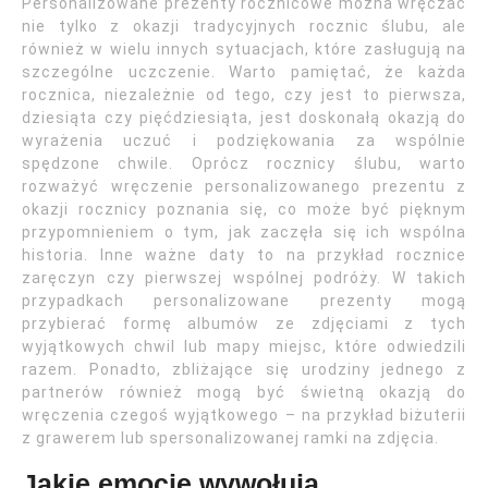
Personalizowane prezenty rocznicowe można wręczać
nie tylko z okazji tradycyjnych rocznic ślubu, ale
również w wielu innych sytuacjach, które zasługują na
szczególne uczczenie. Warto pamiętać, że każda
rocznica, niezależnie od tego, czy jest to pierwsza,
dziesiąta czy pięćdziesiąta, jest doskonałą okazją do
wyrażenia uczuć i podziękowania za wspólnie
spędzone chwile. Oprócz rocznicy ślubu, warto
rozważyć wręczenie personalizowanego prezentu z
okazji rocznicy poznania się, co może być pięknym
przypomnieniem o tym, jak zaczęła się ich wspólna
historia. Inne ważne daty to na przykład rocznice
zaręczyn czy pierwszej wspólnej podróży. W takich
przypadkach personalizowane prezenty mogą
przybierać formę albumów ze zdjęciami z tych
wyjątkowych chwil lub mapy miejsc, które odwiedzili
razem. Ponadto, zbliżające się urodziny jednego z
partnerów również mogą być świetną okazją do
wręczenia czegoś wyjątkowego – na przykład biżuterii
z grawerem lub spersonalizowanej ramki na zdjęcia.
Jakie emocje wywołują