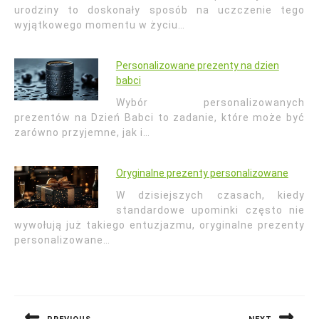
urodziny to doskonały sposób na uczczenie tego
wyjątkowego momentu w życiu…
Personalizowane prezenty na dzien
babci
Wybór personalizowanych
prezentów na Dzień Babci to zadanie, które może być
zarówno przyjemne, jak i…
Oryginalne prezenty personalizowane
W dzisiejszych czasach, kiedy
standardowe upominki często nie
wywołują już takiego entuzjazmu, oryginalne prezenty
personalizowane…
Nawigacja
wpisu