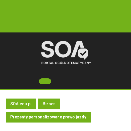
Skip
to
content
Open
Button
SOA.edu.pl
Biznes
Prezenty personalizowane prawo jazdy