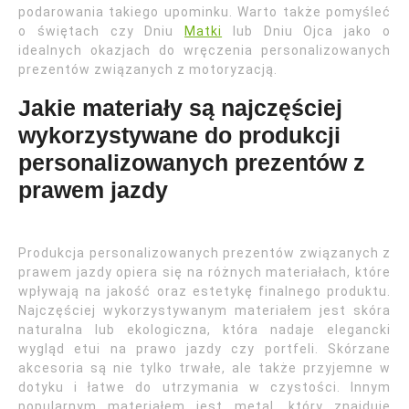
podarowania takiego upominku. Warto także pomyśleć
o świętach czy Dniu
Matki
lub Dniu Ojca jako o
idealnych okazjach do wręczenia personalizowanych
prezentów związanych z motoryzacją.
Jakie materiały są najczęściej
wykorzystywane do produkcji
personalizowanych prezentów z
prawem jazdy
Produkcja personalizowanych prezentów związanych z
prawem jazdy opiera się na różnych materiałach, które
wpływają na jakość oraz estetykę finalnego produktu.
Najczęściej wykorzystywanym materiałem jest skóra
naturalna lub ekologiczna, która nadaje elegancki
wygląd etui na prawo jazdy czy portfeli. Skórzane
akcesoria są nie tylko trwałe, ale także przyjemne w
dotyku i łatwe do utrzymania w czystości. Innym
popularnym materiałem jest metal, który znajduje