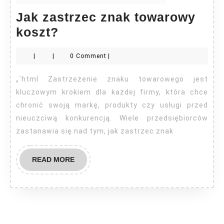
Jak zastrzec znak towarowy
Jak
koszt?
zastrzec
|
|
0 Comment
|
znak
towarowy
„`html Zastrzeżenie znaku towarowego jest
koszt?
kluczowym krokiem dla każdej firmy, która chce
chronić swoją markę, produkty czy usługi przed
nieuczciwą konkurencją. Wiele przedsiębiorców
zastanawia się nad tym, jak zastrzec znak
READ
READ MORE
MORE