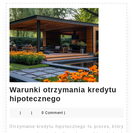
Warunki otrzymania kredytu
Warunki
hipotecznego
otrzymania
|
|
0 Comment
|
kredytu
hipotecznego
Otrzymanie kredytu hipotecznego to proces, który