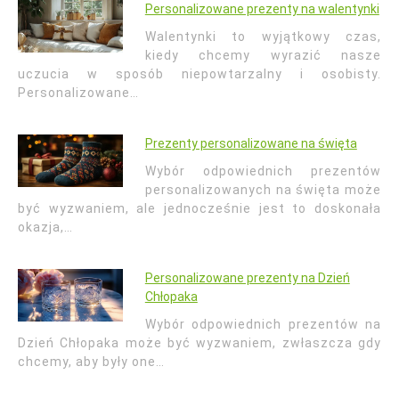
Personalizowane prezenty na walentynki
Walentynki to wyjątkowy czas,
kiedy chcemy wyrazić nasze
uczucia w sposób niepowtarzalny i osobisty.
Personalizowane…
Prezenty personalizowane na święta
Wybór odpowiednich prezentów
personalizowanych na święta może
być wyzwaniem, ale jednocześnie jest to doskonała
okazja,…
Personalizowane prezenty na Dzień
Chłopaka
Wybór odpowiednich prezentów na
Dzień Chłopaka może być wyzwaniem, zwłaszcza gdy
chcemy, aby były one…