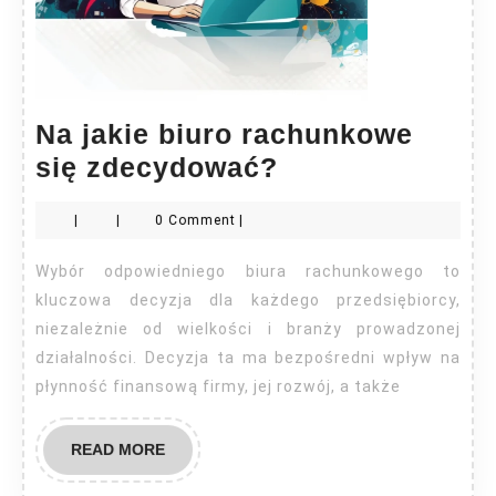
Na jakie biuro rachunkowe
Na
się zdecydować?
jakie
|
|
0 Comment
|
biuro
rachunkowe
Wybór odpowiedniego biura rachunkowego to
się
kluczowa decyzja dla każdego przedsiębiorcy,
zdecydować?
niezależnie od wielkości i branży prowadzonej
działalności. Decyzja ta ma bezpośredni wpływ na
płynność finansową firmy, jej rozwój, a także
READ
READ MORE
MORE