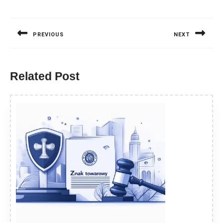
Nawigacja
wpisu
PREVIOUS
NEXT
Previous
Next
post:
post:
Related Post