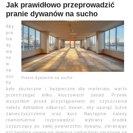
Jak prawidłowo przeprowadzić
pranie dywanów na sucho
Aby
pra
nie
dy
wa
nó
w
na
suc
Pranie dywanów na sucho
ho
było skuteczne i bezpieczne dla materiału, warto
przestrzegać kilku kluczowych zasad. Przede
wszystkim przed przystąpieniem do czyszczenia
należy dokładnie odkurzyć dywan, aby usunąć luźne
zanieczyszczenia oraz kurz. Następnie należy
równomiernie rozprowadzić wybrany środek
czyszczący po całej powierzchni dywanu, zwracając
szczególną uwagę na miejsca najbardziej narażone na