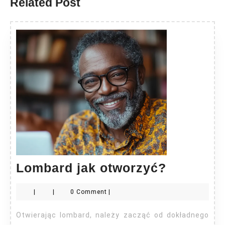
Related Post
Lombard
Lombard jak otworzyć?
jak
|
|
0 Comment
|
otworzyć
Otwierając lombard, należy zacząć od dokładnego