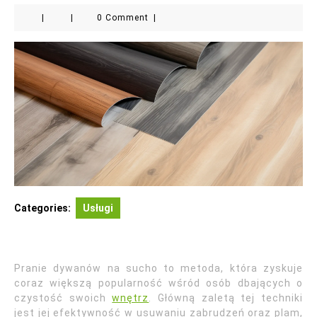
|
|
0 Comment
|
Categories:
Usługi
Pranie dywanów na sucho to metoda, która zyskuje
coraz większą popularność wśród osób dbających o
czystość swoich
wnętrz
. Główną zaletą tej techniki
jest jej efektywność w usuwaniu zabrudzeń oraz plam,