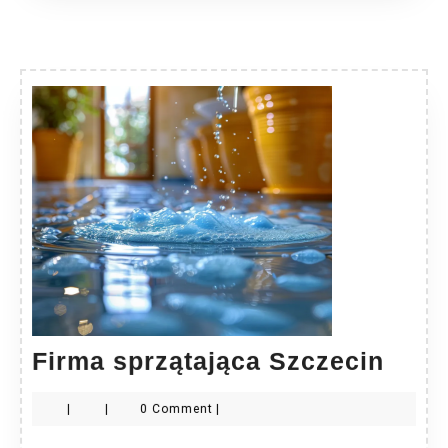
Firm
Firma sprzątająca Szczecin
sprz
|
|
0 Comment
|
Szcz