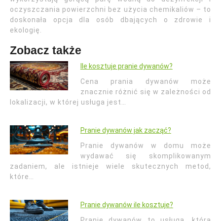
oczyszczania powierzchni bez użycia chemikaliów – to
doskonała opcja dla osób dbających o zdrowie i
ekologię.
Zobacz także
Ile kosztuje pranie dywanów?
Cena prania dywanów może
znacznie różnić się w zależności od
lokalizacji, w której usługa jest…
Pranie dywanów jak zacząć?
Pranie dywanów w domu może
wydawać się skomplikowanym
zadaniem, ale istnieje wiele skutecznych metod,
które…
Pranie dywanów ile kosztuje?
Pranie dywanów to usługa, która