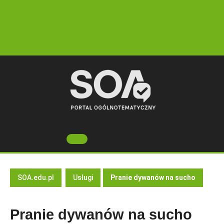
Skip
to
content
Open
Button
SOA.edu.pl
Usługi
Pranie dywanów na sucho
Pranie dywanów na sucho