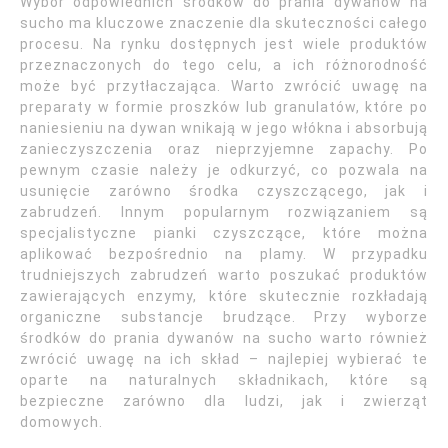
Wybór odpowiednich środków do prania dywanów na
sucho ma kluczowe znaczenie dla skuteczności całego
procesu. Na rynku dostępnych jest wiele produktów
przeznaczonych do tego celu, a ich różnorodność
może być przytłaczająca. Warto zwrócić uwagę na
preparaty w formie proszków lub granulatów, które po
naniesieniu na dywan wnikają w jego włókna i absorbują
zanieczyszczenia oraz nieprzyjemne zapachy. Po
pewnym czasie należy je odkurzyć, co pozwala na
usunięcie zarówno środka czyszczącego, jak i
zabrudzeń. Innym popularnym rozwiązaniem są
specjalistyczne pianki czyszczące, które można
aplikować bezpośrednio na plamy. W przypadku
trudniejszych zabrudzeń warto poszukać produktów
zawierających enzymy, które skutecznie rozkładają
organiczne substancje brudzące. Przy wyborze
środków do prania dywanów na sucho warto również
zwrócić uwagę na ich skład – najlepiej wybierać te
oparte na naturalnych składnikach, które są
bezpieczne zarówno dla ludzi, jak i zwierząt
domowych.