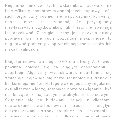
Regularna analiza tych wskaźników pozwala na
identyfikację obszarów wymagających poprawy. Jeśli
ruch organiczny rośnie, ale współczynnik konwersji
spada, może to oznaczać, że przyciągamy
niewłaściwych użytkowników lub treści nie spełniają
ich oczekiwań. Z drugiej strony, jeśli pozycja strony
poprawia się, ale ruch pozostaje niski, może to
sugerować problemy z optymalizacją meta tagów lub
niską klikalnością.
Długoterminowa strategia SEO dla strony AI Gliwice
powinna opierać się na ciągłym doskonaleniu i
adaptacji. Algorytmy wyszukiwarek nieustannie się
zmieniają, pojawiają się nowe technologie i trendy, a
konkurencja nie śpi. Dlatego ważne jest, aby regularnie
aktualizować wiedzę, testować nowe rozwiązania i być
na bieżąco z najlepszymi praktykami branżowymi.
Skupienie się na budowaniu relacji z klientami,
dostarczaniu wartościowych treści i ciągłym
optymalizowaniu strony to klucz do utrzymania i
poprawy widoczności w dłuższej perspektywie,