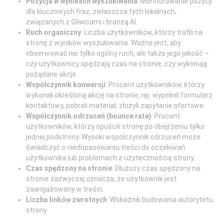
Pozycja w wynikach wyszukiwania
: Monitorowanie pozycji
dla kluczowych fraz, zwłaszcza tych lokalnych,
związanych z Gliwicami i branżą AI.
Ruch organiczny
: Liczba użytkowników, którzy trafili na
stronę z wyników wyszukiwania. Ważne jest, aby
obserwować nie tylko ogólny ruch, ale także jego jakość –
czy użytkownicy spędzają czas na stronie, czy wykonują
pożądane akcje.
Współczynnik konwersji
: Procent użytkowników, którzy
wykonali określoną akcję na stronie, np. wypełnili formularz
kontaktowy, pobrali materiał, złożyli zapytanie ofertowe.
Współczynnik odrzuceń (bounce rate)
: Procent
użytkowników, którzy opuścili stronę po obejrzeniu tylko
jednej podstrony. Wysoki współczynnik odrzuceń może
świadczyć o niedopasowaniu treści do oczekiwań
użytkownika lub problemach z użytecznością strony.
Czas spędzony na stronie
: Dłuższy czas spędzony na
stronie zazwyczaj oznacza, że użytkownik jest
zaangażowany w treści.
Liczba linków zwrotnych
: Wskaźnik budowania autorytetu
strony.