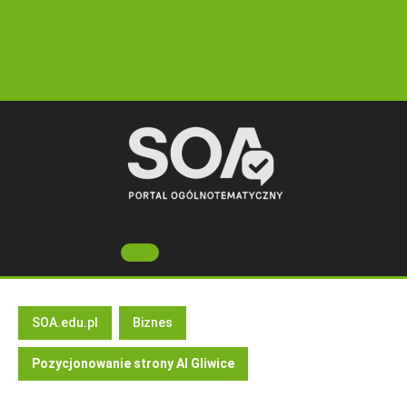
Skip
to
content
Open
Button
SOA.edu.pl
Biznes
Pozycjonowanie strony AI Gliwice