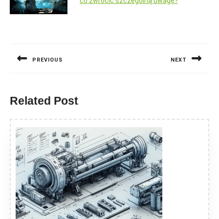
co zwrócić szczególną uwagę?
Nawigacja
wpisu
PREVIOUS
NEXT
Previous
Next
post:
post:
Related Post