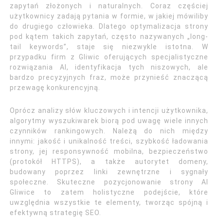
zapytań złożonych i naturalnych. Coraz częściej
użytkownicy zadają pytania w formie, w jakiej mówiliby
do drugiego człowieka. Dlatego optymalizacja strony
pod kątem takich zapytań, często nazywanych „long-
tail keywords”, staje się niezwykle istotna. W
przypadku firm z Gliwic oferujących specjalistyczne
rozwiązania AI, identyfikacja tych niszowych, ale
bardzo precyzyjnych fraz, może przynieść znaczącą
przewagę konkurencyjną.
Oprócz analizy słów kluczowych i intencji użytkownika,
algorytmy wyszukiwarek biorą pod uwagę wiele innych
czynników rankingowych. Należą do nich między
innymi: jakość i unikalność treści, szybkość ładowania
strony, jej responsywność mobilna, bezpieczeństwo
(protokół HTTPS), a także autorytet domeny,
budowany poprzez linki zewnętrzne i sygnały
społeczne. Skuteczne pozycjonowanie strony AI
Gliwice to zatem holistyczne podejście, które
uwzględnia wszystkie te elementy, tworząc spójną i
efektywną strategię SEO.