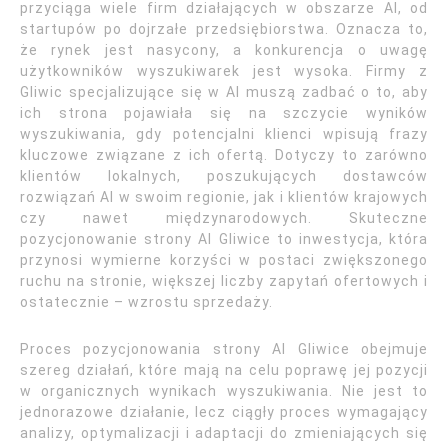
przyciąga wiele firm działających w obszarze AI, od
startupów po dojrzałe przedsiębiorstwa. Oznacza to,
że rynek jest nasycony, a konkurencja o uwagę
użytkowników wyszukiwarek jest wysoka. Firmy z
Gliwic specjalizujące się w AI muszą zadbać o to, aby
ich strona pojawiała się na szczycie wyników
wyszukiwania, gdy potencjalni klienci wpisują frazy
kluczowe związane z ich ofertą. Dotyczy to zarówno
klientów lokalnych, poszukujących dostawców
rozwiązań AI w swoim regionie, jak i klientów krajowych
czy nawet międzynarodowych. Skuteczne
pozycjonowanie strony AI Gliwice to inwestycja, która
przynosi wymierne korzyści w postaci zwiększonego
ruchu na stronie, większej liczby zapytań ofertowych i
ostatecznie – wzrostu sprzedaży.
Proces pozycjonowania strony AI Gliwice obejmuje
szereg działań, które mają na celu poprawę jej pozycji
w organicznych wynikach wyszukiwania. Nie jest to
jednorazowe działanie, lecz ciągły proces wymagający
analizy, optymalizacji i adaptacji do zmieniających się