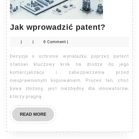
Jak
Jak wprowadzić patent?
wprowad
|
|
0 Comment
|
patent?
Decyzja o ochronie wynalazku poprzez patent
stanowi kluczowy krok na drodze do jego
komercjalizacji i zabezpieczenia przed
nieuprawnionym kopiowaniem. Proces ten, choć
bywa złożony, jest niezbędny dla innowatorów,
którzy pragną
READ
READ MORE
MORE