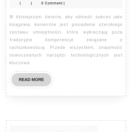
|
|
0 Comment
|
księgowych
–
W dzisiejszym świecie, aby odnieść sukces jako
czyli
księgowa, konieczne jest posiadanie szerokiego
jak
zestawu umiejętności, które wykraczają poza
tradycyjne kompetencje związane z
zostać
rachunkowością. Przede wszystkim, znajomość
księgową
nowoczesnych narzędzi technologicznych jest
w
kluczowa.
XXI
wieku
READ
READ MORE
MORE