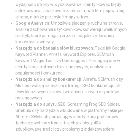
wydajność strony w wyszukiwarce, identyfikować błędy
indeksowania, analizować zapytania, na które pojawia się
strona, a także przesyłać mapy witryn.
Google Analytics
: Umożliwia śledzenie ruchu na stronie,
analizę zachowania użytkowników, konwersji i wielu innych
metryk, które pomagają zrozumieć, jak użytkownicy
korzystają z witryny.
Narzędzia do badania słów kluczowych
: Takie jak Google
Keyword Planner, Ahrefs Keyword Explorer, SEMrush
Keyword Magic Tool czy Ubersuggest. Pomagają one w
identyfikacji trafnych fraz kluczowych, analizie ich
popularności i konkurencji.
Narzędzia do analizy konkurencji
: Ahrefs, SEMrush czy
Moz pozwalają na analizę strategii SEO konkurencji, ich
słów kluczowych, linków zwrotnych i innych czynników
rankingowych.
Narzędzia do audytu SEO
: Screaming Frog SEO Spider,
Sitebulb czy narzędzia wbudowane w platformy takie jak
Ahrefs i SEMrush pomagają w identyfikacji problemów
technicznych na stronie, takich jak błędy 404,
zduplikowane treści czy problemy z indeksowaniem.