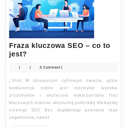
Fraza kluczowa SEO – co to
Fraza
jest?
kluczowa
|
|
0 Comment
|
SEO
–
„`html W dzisiejszym cyfrowym świecie, gdzie
co
konkurencja online jest niezwykle wysoka,
to
zrozumienie i skuteczne wykorzystanie fraz
kluczowych stanowi absolutną podstawę dla każdej
jest?
strategii SEO. Bez dogłębnego poznania tego
zagadnienia, nawet