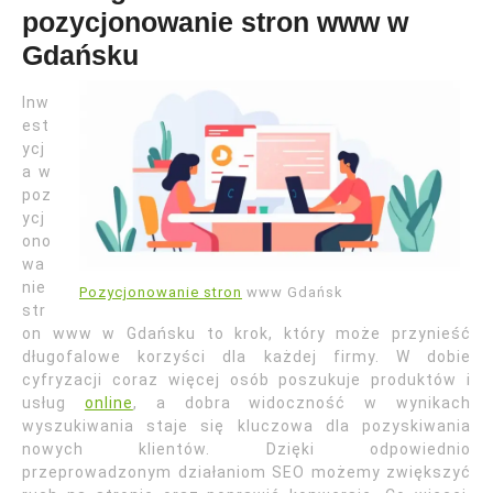
pozycjonowanie stron www w
Gdańsku
Inw
est
ycj
a w
poz
ycj
ono
wa
nie
Pozycjonowanie stron
www Gdańsk
str
on www w Gdańsku to krok, który może przynieść
długofalowe korzyści dla każdej firmy. W dobie
cyfryzacji coraz więcej osób poszukuje produktów i
usług
online
, a dobra widoczność w wynikach
wyszukiwania staje się kluczowa dla pozyskiwania
nowych klientów. Dzięki odpowiednio
przeprowadzonym działaniom SEO możemy zwiększyć