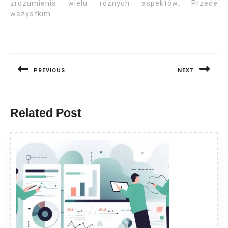
zrozumienia wielu różnych aspektów. Przede
wszystkim…
Nawigacja
wpisu
PREVIOUS
NEXT
Previous
Next
post:
post:
Related Post