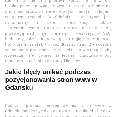
ruch na stronie oraz poprawić konwersje. Co więcej,
lokalne pozycjonowanie pozwala dotrzeć do konkretnej
grupy odbiorców zainteresowanych naszymi usługami
w danym regionie. W Gdańsku, gdzie rynek jest
dynamiczny i pełen konkurencji, dobrze
zoptymalizowana strona internetowa może stać się
przewagą nad innymi firmami. Inwestując w SEO,
budujemy także długotrwałą strategię marketingową,
która przynosi efekty przez dłuższy czas. Zwiększona
widoczność przekłada się nie tylko na większą liczbę
odwiedzin, ale również na lepszą rozpoznawalność
marki oraz zaufanie ze strony klientów.
Jakie błędy unikać podczas
pozycjonowania stron www w
Gdańsku
Podczas procesu pozycjonowania stron www w
Gdańsku należy być świadomym wielu pułapek i błędów,
które mogą negatywnie wpłynąć na nasze działania.