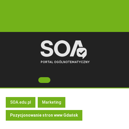
Skip
to
content
Open
Button
SOA.edu.pl
Marketing
Pozycjonowanie stron www Gdańsk