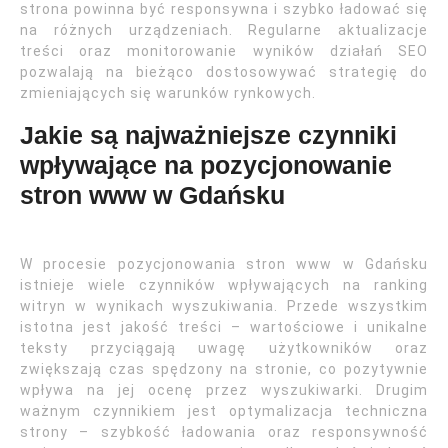
strona powinna być responsywna i szybko ładować się
na różnych urządzeniach. Regularne aktualizacje
treści oraz monitorowanie wyników działań SEO
pozwalają na bieżąco dostosowywać strategię do
zmieniających się warunków rynkowych.
Jakie są najważniejsze czynniki
wpływające na pozycjonowanie
stron www w Gdańsku
W procesie pozycjonowania stron www w Gdańsku
istnieje wiele czynników wpływających na ranking
witryn w wynikach wyszukiwania. Przede wszystkim
istotna jest jakość treści – wartościowe i unikalne
teksty przyciągają uwagę użytkowników oraz
zwiększają czas spędzony na stronie, co pozytywnie
wpływa na jej ocenę przez wyszukiwarki. Drugim
ważnym czynnikiem jest optymalizacja techniczna
strony – szybkość ładowania oraz responsywność