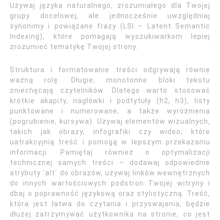
Używaj języka naturalnego, zrozumiałego dla Twojej
grupy docelowej, ale jednocześnie uwzględniaj
synonimy i powiązane frazy (LSI – Latent Semantic
Indexing), które pomagają wyszukiwarkom lepiej
zrozumieć tematykę Twojej strony.
Struktura i formatowanie treści odgrywają równie
ważną rolę. Długie, monotonne bloki tekstu
zniechęcają czytelników. Dlatego warto stosować
krótkie akapity, nagłówki i podtytuły (h2, h3), listy
punktowane i numerowane, a także wyróżnienia
(pogrubienie, kursywa). Używaj elementów wizualnych,
takich jak obrazy, infografiki czy wideo, które
uatrakcyjnią treść i pomogą w lepszym przekazaniu
informacji. Pamiętaj również o optymalizacji
technicznej samych treści – dodawaj odpowiednie
atrybuty `alt` do obrazów, używaj linków wewnętrznych
do innych wartościowych podstron Twojej witryny i
dbaj o poprawność językową oraz stylistyczną. Treść,
która jest łatwa do czytania i przyswajania, będzie
dłużej zatrzymywać użytkownika na stronie, co jest