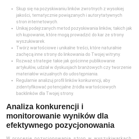
Skup się na pozyskiwaniu linków zwrotnych z wysokiej
jakości, tematycznie powiązanych i autorytatywnych
stron internetowych.
Unikaj podejrzanych metod pozyskiwania linków, takich jak
ich kupowanie, które mogą prowadzić do kar ze strony
wyszukiwarek.
Twórz wartościowe i unikalne treści, które naturalnie
zachęcą inne strony do linkowania do Twojej witryny.
Rozważ strategie takie jak gościnne publikowanie
artykułów, udział w dyskusjach branżowych czy tworzenie
materiałów wizualnych do udostępniania.
Regularnie analizuj profil linków konkurencji, aby
zidentyfikować potencjalne źródła wartościowych
backlinków dla Twojej strony.
Analiza konkurencji i
monitorowanie wyników dla
efektywnego pozycjonowania
W procesie pozycjonowania stron w wyszukiwarkach,