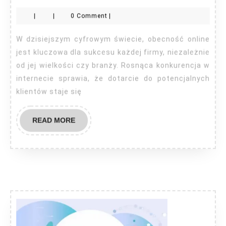
SEO
|
|
0 Comment
|
Wodzisław
Śląski
W dzisiejszym cyfrowym świecie, obecność online
jest kluczowa dla sukcesu każdej firmy, niezależnie
od jej wielkości czy branży. Rosnąca konkurencja w
internecie sprawia, że dotarcie do potencjalnych
klientów staje się
READ
READ MORE
MORE