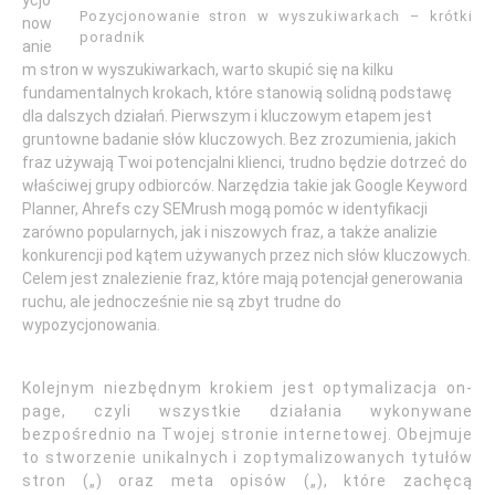
ycjo
Pozycjonowanie stron w wyszukiwarkach – krótki
now
poradnik
anie
m stron w wyszukiwarkach, warto skupić się na kilku
fundamentalnych krokach, które stanowią solidną podstawę
dla dalszych działań. Pierwszym i kluczowym etapem jest
gruntowne badanie słów kluczowych. Bez zrozumienia, jakich
fraz używają Twoi potencjalni klienci, trudno będzie dotrzeć do
właściwej grupy odbiorców. Narzędzia takie jak Google Keyword
Planner, Ahrefs czy SEMrush mogą pomóc w identyfikacji
zarówno popularnych, jak i niszowych fraz, a także analizie
konkurencji pod kątem używanych przez nich słów kluczowych.
Celem jest znalezienie fraz, które mają potencjał generowania
ruchu, ale jednocześnie nie są zbyt trudne do
wypozycjonowania.
Kolejnym niezbędnym krokiem jest optymalizacja on-
page, czyli wszystkie działania wykonywane
bezpośrednio na Twojej stronie internetowej. Obejmuje
to stworzenie unikalnych i zoptymalizowanych tytułów
stron („) oraz meta opisów („), które zachęcą