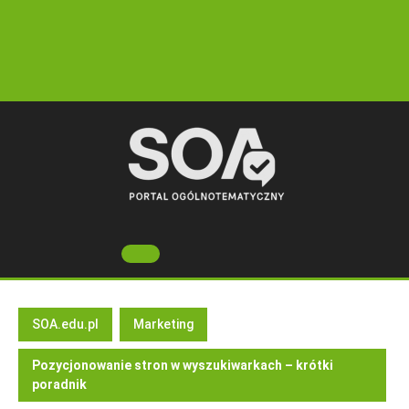
Skip
to
content
Open
Button
SOA.edu.pl
Marketing
Pozycjonowanie stron w wyszukiwarkach – krótki
poradnik