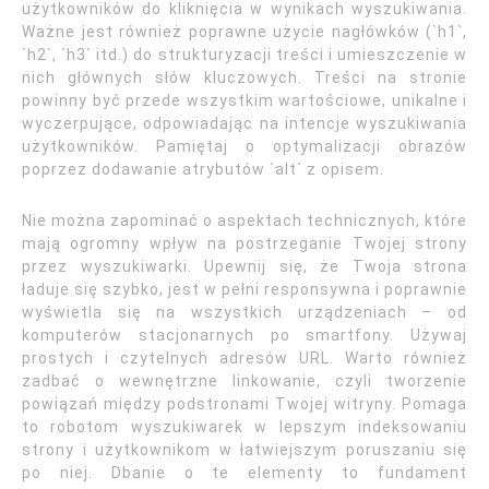
użytkowników do kliknięcia w wynikach wyszukiwania.
Ważne jest również poprawne użycie nagłówków (`h1`,
`h2`, `h3` itd.) do strukturyzacji treści i umieszczenie w
nich głównych słów kluczowych. Treści na stronie
powinny być przede wszystkim wartościowe, unikalne i
wyczerpujące, odpowiadając na intencje wyszukiwania
użytkowników. Pamiętaj o optymalizacji obrazów
poprzez dodawanie atrybutów `alt` z opisem.
Nie można zapominać o aspektach technicznych, które
mają ogromny wpływ na postrzeganie Twojej strony
przez wyszukiwarki. Upewnij się, że Twoja strona
ładuje się szybko, jest w pełni responsywna i poprawnie
wyświetla się na wszystkich urządzeniach – od
komputerów stacjonarnych po smartfony. Używaj
prostych i czytelnych adresów URL. Warto również
zadbać o wewnętrzne linkowanie, czyli tworzenie
powiązań między podstronami Twojej witryny. Pomaga
to robotom wyszukiwarek w lepszym indeksowaniu
strony i użytkownikom w łatwiejszym poruszaniu się
po niej. Dbanie o te elementy to fundament