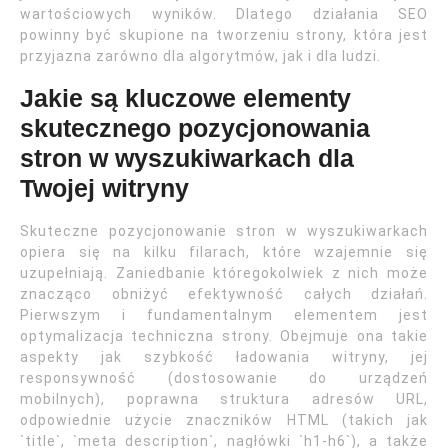
wartościowych wyników. Dlatego działania SEO
powinny być skupione na tworzeniu strony, która jest
przyjazna zarówno dla algorytmów, jak i dla ludzi.
Jakie są kluczowe elementy
skutecznego pozycjonowania
stron w wyszukiwarkach dla
Twojej witryny
Skuteczne pozycjonowanie stron w wyszukiwarkach
opiera się na kilku filarach, które wzajemnie się
uzupełniają. Zaniedbanie któregokolwiek z nich może
znacząco obniżyć efektywność całych działań.
Pierwszym i fundamentalnym elementem jest
optymalizacja techniczna strony. Obejmuje ona takie
aspekty jak szybkość ładowania witryny, jej
responsywność (dostosowanie do urządzeń
mobilnych), poprawna struktura adresów URL,
odpowiednie użycie znaczników HTML (takich jak
`title`, `meta description`, nagłówki `h1-h6`), a także