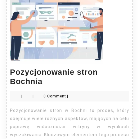
Pozycjonowanie stron
Pozycjonowanie
Bochnia
stron
|
|
0 Comment
|
Bochnia
Pozycjonowanie stron w Bochni to proces, który
obejmuje wiele różnych aspektów, mających na celu
poprawę widoczności witryny w wynikach
wyszukiwania. Kluczowym elementem tego procesu