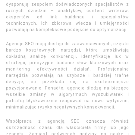
dysponują zespołem doświadczonych specjalistów z
różnych dziedzin – analityków, content writerów,
ekspertów od link buildingu i specjalistów
technicznych. Ich zbiorowa wiedza i umiejętności
pozwalają na kompleksowe podejście do optymalizacji.
Agencje SEO mają dostęp do zaawansowanych, często
bardzo kosztownych narzędzi, które umożliwiają
dokładną analizę konkurencji, identyfikację luk w
strategii, precyzyjne badanie słów kluczowych oraz
monitoring efektywności działań. Profesjonalne
narzędzia pozwalają na szybsze i bardziej trafne
decyzje, co przekłada się na skuteczniejsze
pozycjonowanie. Ponadto, agencje śledzą na bieżąco
wszelkie zmiany w algorytmach wyszukiwarek i
potrafią błyskawicznie reagować na nowe wytyczne,
minimalizując ryzyko negatywnych konsekwencji.
Współpraca z agencją SEO oznacza również
oszczędność czasu dla właściciela firmy lub jego
zespołu. Zamiast poświęcać godziny na naukę i