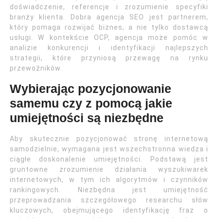
doświadczenie, referencje i zrozumienie specyfiki
branży klienta. Dobra agencja SEO jest partnerem,
który pomaga rozwijać biznes, a nie tylko dostawcą
usługi. W kontekście OCP, agencja może pomóc w
analizie konkurencji i identyfikacji najlepszych
strategii, które przyniosą przewagę na rynku
przewoźników.
Wybierając pozycjonowanie
samemu czy z pomocą jakie
umiejętności są niezbędne
Aby skutecznie pozycjonować stronę internetową
samodzielnie, wymagana jest wszechstronna wiedza i
ciągłe doskonalenie umiejętności. Podstawą jest
gruntowne zrozumienie działania wyszukiwarek
internetowych, w tym ich algorytmów i czynników
rankingowych. Niezbędna jest umiejętność
przeprowadzania szczegółowego researchu słów
kluczowych, obejmującego identyfikację fraz o