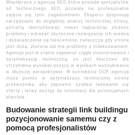
Współpraca z agencją SEO, która posiada specjalistów
od technicznego SEO, pozwala na profesjonalne
zajęcie się tymi zagadnieniami. Eksperci dysponują
narzędziami do dogłębnej analizy technicznej strony,
potrafią identyfikować nawet najbardziej złożone
problemy i wdrażać skuteczne rozwiązania. Ich wiedza
i doświadczenie są nieocenione, zwłaszcza gdy strona
jest duża, złożona lub ma problemy z indeksowaniem.
Agencja jest w stanie zapewnić ciągłe monitorowanie i
optymalizację techniczną, co jest kluczowe dla
utrzymania wysokiej pozycji w wynikach wyszukiwania
w dłuższej perspektywie. W kontekście OCP, agencja
może pomóc w optymalizacji technicznej strony
przewoźnika, aby zapewnić szybkie ładowanie się
oferty i łatwy dostęp do informacji dla potencjalnych
klientów.
Budowanie strategii link buildingu
pozycjonowanie samemu czy z
pomocą profesjonalistów