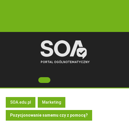
Skip
to
content
Open
Button
SOA.edu.pl
Marketing
Pozycjonowanie samemu czy z pomocą?