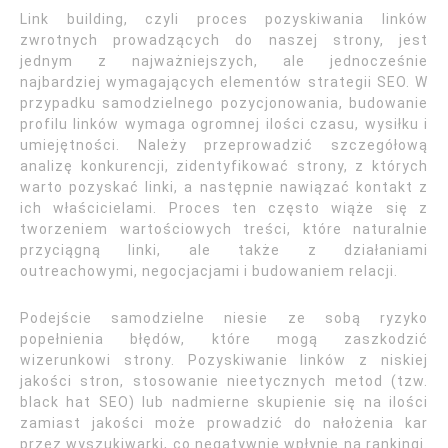
Link building, czyli proces pozyskiwania linków
zwrotnych prowadzących do naszej strony, jest
jednym z najważniejszych, ale jednocześnie
najbardziej wymagających elementów strategii SEO. W
przypadku samodzielnego pozycjonowania, budowanie
profilu linków wymaga ogromnej ilości czasu, wysiłku i
umiejętności. Należy przeprowadzić szczegółową
analizę konkurencji, zidentyfikować strony, z których
warto pozyskać linki, a następnie nawiązać kontakt z
ich właścicielami. Proces ten często wiąże się z
tworzeniem wartościowych treści, które naturalnie
przyciągną linki, ale także z działaniami
outreachowymi, negocjacjami i budowaniem relacji.
Podejście samodzielne niesie ze sobą ryzyko
popełnienia błędów, które mogą zaszkodzić
wizerunkowi strony. Pozyskiwanie linków z niskiej
jakości stron, stosowanie nieetycznych metod (tzw.
black hat SEO) lub nadmierne skupienie się na ilości
zamiast jakości może prowadzić do nałożenia kar
przez wyszukiwarki, co negatywnie wpłynie na rankingi.