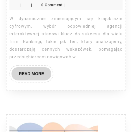
|
|
0 Comment
|
interakty
według
W dynamicznie zmieniającym się krajobrazie
najnowsz
cyfrowym, wybór odpowiedniej agencji
rankingu
interaktywnej stanowi klucz do sukcesu dla wielu
firm. Rankingi, takie jak ten, który analizujemy,
dostarczają cennych wskazówek, pomagając
przedsiębiorcom nawigować w
READ
READ MORE
MORE