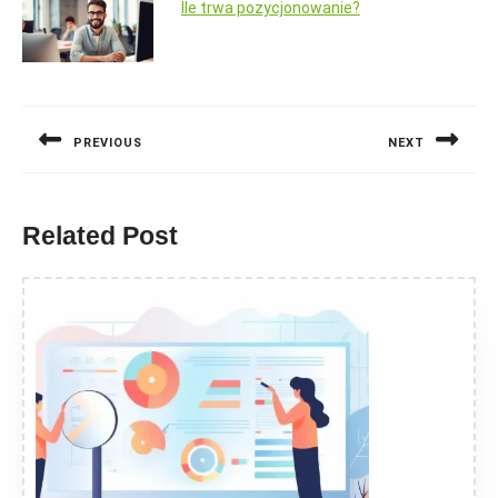
Ile trwa pozycjonowanie?
Nawigacja
wpisu
PREVIOUS
NEXT
Previous
Next
post:
post:
Related Post