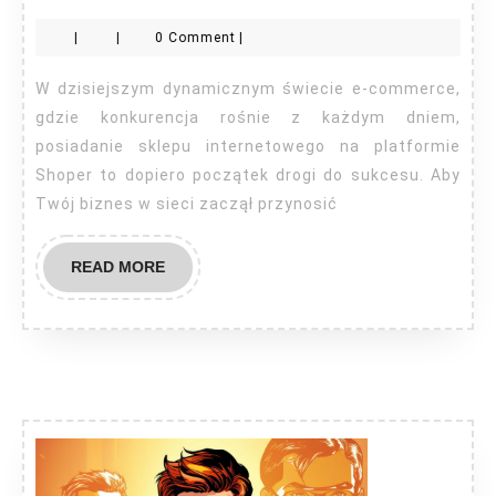
Shoper
|
|
0 Comment
|
Gdańsk
W dzisiejszym dynamicznym świecie e-commerce,
gdzie konkurencja rośnie z każdym dniem,
posiadanie sklepu internetowego na platformie
Shoper to dopiero początek drogi do sukcesu. Aby
Twój biznes w sieci zaczął przynosić
READ
READ MORE
MORE