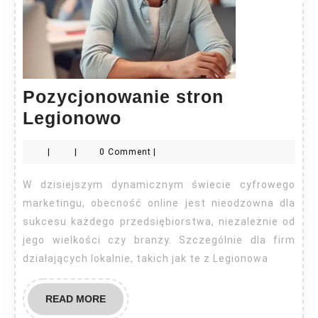
Pozycjonowanie stron
Pozycjonowanie
Legionowo
stron
|
|
0 Comment
|
Legionowo
W dzisiejszym dynamicznym świecie cyfrowego
marketingu, obecność online jest nieodzowna dla
sukcesu każdego przedsiębiorstwa, niezależnie od
jego wielkości czy branży. Szczególnie dla firm
działających lokalnie, takich jak te z Legionowa
READ
READ MORE
MORE