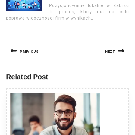
Pozycjonowanie lokalne w Zabrzu
to proces, który ma na celu
poprawę widoczności firm w wynikach…
Nawigacja
wpisu
PREVIOUS
NEXT
Previous
Next
post:
post:
Related Post