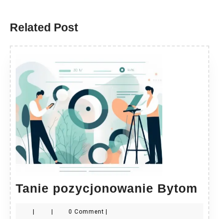
Previous
Next
post:
post:
Related Post
Tan
Tanie pozycjonowanie Bytom
poz
|
|
0 Comment
|
By