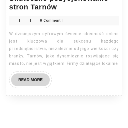
Skuteczne
stron Tarnów
pozycjonowanie
|
|
0 Comment
|
stron
Tarnów
W dzisiejszym cyfrowym świecie obecność online
jest kluczowa dla sukcesu każdego
przedsiębiorstwa, niezależnie od jego wielkości czy
branży. Tarnów, jako dynamicznie rozwijające się
miasto, nie jest wyjątkiem. Firmy działające lokalnie
READ
READ MORE
MORE