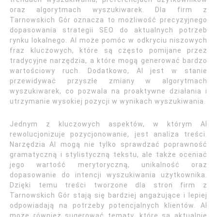
oraz algorytmach wyszukiwarek. Dla firm z
Tarnowskich Gór oznacza to możliwość precyzyjnego
dopasowania strategii SEO do aktualnych potrzeb
rynku lokalnego. AI może pomóc w odkryciu niszowych
fraz kluczowych, które są często pomijane przez
tradycyjne narzędzia, a które mogą generować bardzo
wartościowy ruch. Dodatkowo, AI jest w stanie
przewidywać przyszłe zmiany w algorytmach
wyszukiwarek, co pozwala na proaktywne działania i
utrzymanie wysokiej pozycji w wynikach wyszukiwania.
Jednym z kluczowych aspektów, w którym AI
rewolucjonizuje pozycjonowanie, jest analiza treści.
Narzędzia AI mogą nie tylko sprawdzać poprawność
gramatyczną i stylistyczną tekstu, ale także oceniać
jego wartość merytoryczną, unikalność oraz
dopasowanie do intencji wyszukiwania użytkownika.
Dzięki temu treści tworzone dla stron firm z
Tarnowskich Gór stają się bardziej angażujące i lepiej
odpowiadają na potrzeby potencjalnych klientów. AI
może również sugerować tematy, które są aktualnie