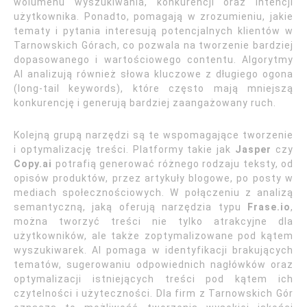
wolumenu wyszukiwania, konkurencji oraz intencji
użytkownika. Ponadto, pomagają w zrozumieniu, jakie
tematy i pytania interesują potencjalnych klientów w
Tarnowskich Górach, co pozwala na tworzenie bardziej
dopasowanego i wartościowego contentu. Algorytmy
AI analizują również słowa kluczowe z długiego ogona
(long-tail keywords), które często mają mniejszą
konkurencję i generują bardziej zaangażowany ruch.
Kolejną grupą narzędzi są te wspomagające tworzenie
i optymalizację treści. Platformy takie jak
Jasper
czy
Copy.ai
potrafią generować różnego rodzaju teksty, od
opisów produktów, przez artykuły blogowe, po posty w
mediach społecznościowych. W połączeniu z analizą
semantyczną, jaką oferują narzędzia typu
Frase.io
,
można tworzyć treści nie tylko atrakcyjne dla
użytkowników, ale także zoptymalizowane pod kątem
wyszukiwarek. AI pomaga w identyfikacji brakujących
tematów, sugerowaniu odpowiednich nagłówków oraz
optymalizacji istniejących treści pod kątem ich
czytelności i użyteczności. Dla firm z Tarnowskich Gór