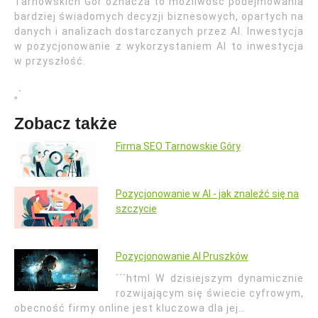
Tarnowskich Gór oznacza to możliwość podejmowania
bardziej świadomych decyzji biznesowych, opartych na
danych i analizach dostarczanych przez AI. Inwestycja
w pozycjonowanie z wykorzystaniem AI to inwestycja
w przyszłość.
„`
Zobacz także
Firma SEO Tarnowskie Góry
Pozycjonowanie w AI - jak znaleźć się na
szczycie
Pozycjonowanie AI Pruszków
```html W dzisiejszym dynamicznie
rozwijającym się świecie cyfrowym,
obecność firmy online jest kluczowa dla jej…