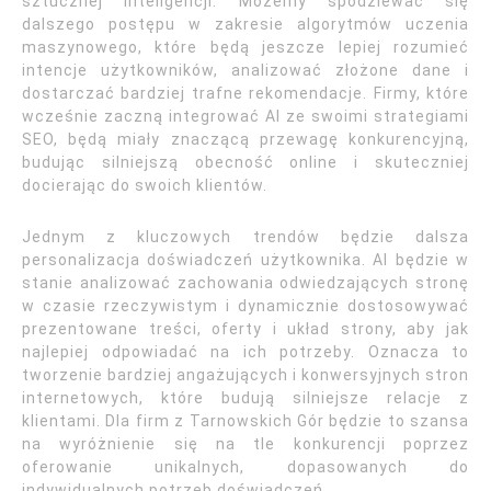
sztucznej inteligencji. Możemy spodziewać się
dalszego postępu w zakresie algorytmów uczenia
maszynowego, które będą jeszcze lepiej rozumieć
intencje użytkowników, analizować złożone dane i
dostarczać bardziej trafne rekomendacje. Firmy, które
wcześnie zaczną integrować AI ze swoimi strategiami
SEO, będą miały znaczącą przewagę konkurencyjną,
budując silniejszą obecność online i skuteczniej
docierając do swoich klientów.
Jednym z kluczowych trendów będzie dalsza
personalizacja doświadczeń użytkownika. AI będzie w
stanie analizować zachowania odwiedzających stronę
w czasie rzeczywistym i dynamicznie dostosowywać
prezentowane treści, oferty i układ strony, aby jak
najlepiej odpowiadać na ich potrzeby. Oznacza to
tworzenie bardziej angażujących i konwersyjnych stron
internetowych, które budują silniejsze relacje z
klientami. Dla firm z Tarnowskich Gór będzie to szansa
na wyróżnienie się na tle konkurencji poprzez
oferowanie unikalnych, dopasowanych do
indywidualnych potrzeb doświadczeń.