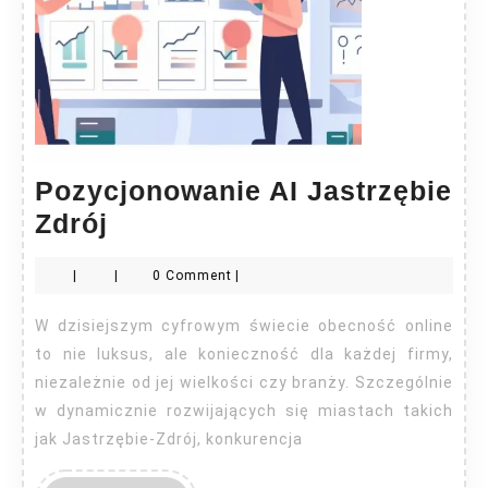
Pozycjonowanie AI Jastrzębie
Pozycjonowanie
Zdrój
AI
|
|
0 Comment
|
Jastrzębie
Zdrój
W dzisiejszym cyfrowym świecie obecność online
to nie luksus, ale konieczność dla każdej firmy,
niezależnie od jej wielkości czy branży. Szczególnie
w dynamicznie rozwijających się miastach takich
jak Jastrzębie-Zdrój, konkurencja