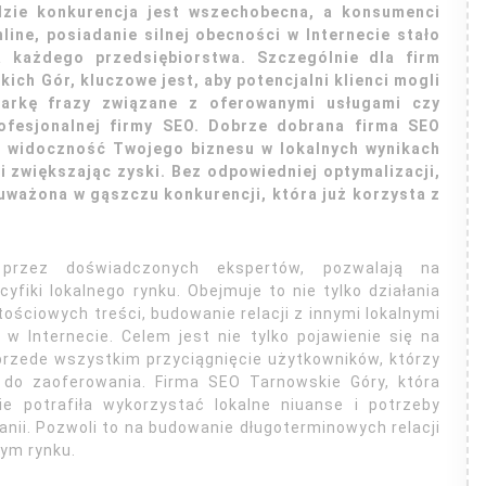
dzie konkurencja jest wszechobecna, a konsumenci
line, posiadanie silnej obecności w Internecie stało
la każdego przedsiębiorstwa. Szczególnie dla firm
kich Gór, kluczowe jest, aby potencjalni klienci mogli
warkę frazy związane z oferowanymi usługami czy
rofesjonalnej firmy SEO. Dobrze dobrana firma SEO
 widoczność Twojego biznesu w lokalnych wynikach
i zwiększając zyski. Bez odpowiedniej optymalizacji,
uważona w gąszczu konkurencji, która już korzysta z
 przez doświadczonych ekspertów, pozwalają na
fiki lokalnego rynku. Obejmuje to nie tylko działania
ościowych treści, budowanie relacji z innymi lokalnymi
w Internecie. Celem jest nie tylko pojawienie się na
przede wszystkim przyciągnięcie użytkowników, którzy
 do zaoferowania. Firma SEO Tarnowskie Góry, która
ie potrafiła wykorzystać lokalne niuanse i potrzeby
ii. Pozwoli to na budowanie długoterminowych relacji
nym rynku.