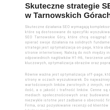
Skuteczne strategie S
w Tarnowskich Górac
Skuteczne działania SEO wymagają kompleksow
które są dostosowane do specyfiki wyszukiwa
SEO Tarnowskie Góry, które chcą osiągnąć r
opierać swoje działania na solidnych fundame
strategii jest optymalizacja on-page, która o
stronie internetowej. Należą do nich między i
odpowiednich nagłówków H1-H6, tworzenie uni
kluczowych, optymalizacja obrazów oraz popra
Równie ważna jest optymalizacja off-page, któ
strony w oczach wyszukiwarek. Do najważniejs
wartościowych linków zwrotnych z innych, re
ilość, a o jakość i trafność linków. Cenne s
mediach społecznościowych oraz budowanie p
niezwykle istotne jest zadbanie o obecność fir
Firma, oraz pozyskiwanie recenzji od klientów 