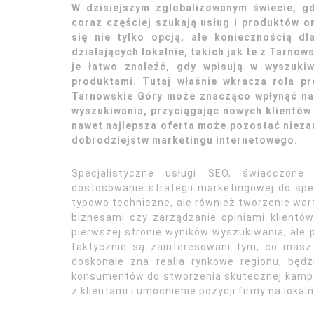
W dzisiejszym zglobalizowanym świecie, g
coraz częściej szukają usług i produktów on
się nie tylko opcją, ale koniecznością d
działających lokalnie, takich jak te z Tarnows
je łatwo znaleźć, gdy wpisują w wyszuki
produktami. Tutaj właśnie wkracza rola p
Tarnowskie Góry może znacząco wpłynąć na
wyszukiwania, przyciągając nowych klientów 
nawet najlepsza oferta może pozostać nieza
dobrodziejstw marketingu internetowego.
Specjalistyczne usługi SEO, świadczone
dostosowanie strategii marketingowej do specy
typowo techniczne, ale również tworzenie wart
biznesami czy zarządzanie opiniami klientów 
pierwszej stronie wyników wyszukiwania, ale 
faktycznie są zainteresowani tym, co masz
doskonale zna realia rynkowe regionu, będz
konsumentów do stworzenia skutecznej kampan
z klientami i umocnienie pozycji firmy na lokal