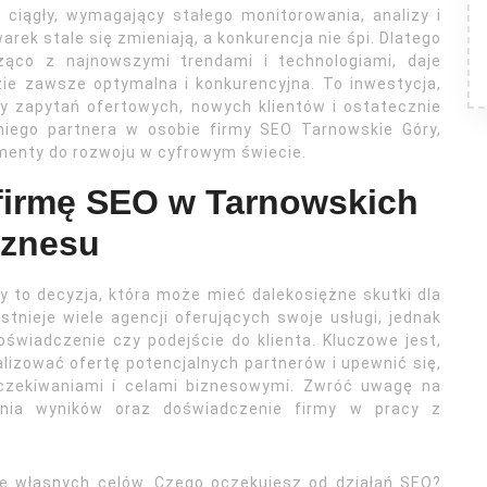
ciągły, wymagający stałego monitorowania, analizy i
ek stale się zmieniają, a konkurencja nie śpi. Dlatego
żąco z najnowszymi trendami i technologiami, daje
ie zawsze optymalna i konkurencyjna. To inwestycja,
by zapytań ofertowych, nowych klientów i ostatecznie
niego partnera w osobie firmy SEO Tarnowskie Góry,
menty do rozwoju w cyfrowym świecie.
 firmę SEO w Tarnowskich
iznesu
 to decyzja, która może mieć dalekosiężne skutki dla
tnieje wiele agencji oferujących swoje usługi, jednak
świadczenie czy podejście do klienta. Kluczowe jest,
lizować ofertę potencjalnych partnerów i upewnić się,
czekiwaniami i celami biznesowymi. Zwróć uwagę na
ania wyników oraz doświadczenie firmy w pracy z
e własnych celów. Czego oczekujesz od działań SEO?