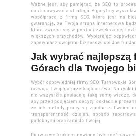
Ważne jest, aby pamiętać, że SEO to proces 
dostosowywania strategii. Algorytmy wyszukiwar
współpraca z firmą SEO, która jest na bie
gwarancję, że Twoja strona internetowa będz
która zwraca się w postaci zwiększonej licz
większych przychodów. Wybierając odpowied
zapewniasz swojemu biznesowi solidne funda
Jak wybrać najlepszą
Górach dla Twojego b
Wybór odpowiedniej firmy SEO Tarnowskie Góry
rozwoju Twojego przedsiębiorstwa. Na rynku is
nie wszystkie posiadają taką samą wiedzę, do
aby przed podjęciem decyzji dokładnie przeana
że ich metody pracy są zgodne z Twoimi o
transparentność działań, sposób raportow
podobnymi branżami do Twojej.
Pierwszym krokiem powinno być zdefiniowani