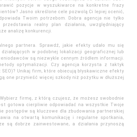
prawić pozycje w wyszukiwarce na konkretne frazy
ientów? Jasno określone cele pozwolą Ci lepiej ocenić,
odpowiada Twoim potrzebom. Dobra agencja nie tylko
 przedstawia realny plan działania, uwzględniający
kże analizę konkurencji.
alnego partnera. Sprawdź, jakie efekty udało mu się
działających w podobnej lokalizacji geograficznej lub
leceniodawców są niezwykle cennym źródłem informacji.
etody optymalizacji. Czy agencja korzysta z taktyk
SEO)? Unikaj firm, które obiecują błyskawiczne efekty
 one przynieść więcej szkody niż pożytku w dłuższej
Wybierz firmę, z którą czujesz, że możesz swobodnie
est gotowa cierpliwie odpowiadać na wszystkie Twoje
nie postępów są kluczowe dla zbudowania partnerskiej
tawia na otwartą komunikację i regularne spotkania,
ze są dobrze zainwestowane, a działania przynoszą