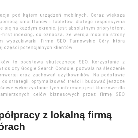
acja pod kątem urządzeń mobilnych. Coraz większa
a pomocą smartfonów i tabletów, dlatego responsywna
e się na każdym ekranie, jest absolutnym priorytetem.
-first indexing, co oznacza, że wersja mobilna strony
tm wyszukiwarki. Firma SEO Tarnowskie Góry, która
j części potencjalnych klientów.
ników to podstawa skutecznego SEO. Korzystanie z
lytics czy Google Search Console, pozwala na śledzenie
konwersji oraz zachowań użytkowników. Na podstawie
o strategii, optymalizować treści i budować jeszcze
ściwe wykorzystanie tych informacji jest kluczowe dla
 zamierzonych celów biznesowych przez firmę SEO
półpracy z lokalną firmą
órach