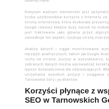
lokalnej marki.
Kolejnym ważnym elementem jest optymaliz
liczba użytkowników korzysta z Internetu z
strona internetowa, która doskonale prezentuj
Google również kładzie duży nacisk na mobile
jest traktowana jako główna przez algory
zaniedbuje ten aspekt, ryzykuje utratę znaczne
Analiza danych i ciągłe monitorowanie wy
narzędzi analitycznych, takich jak Google Ana
ruchu na stronie, pozycji w wyszukiwarce, 
zebranych danych można wprowadzać korekty d
lepsze doświadczenia dla odwiedzających. Wła
utrzymania wysokich pozycji i osiągania
Tarnowskie Góry i jej klientów.
Korzyści płynące z ws
SEO w Tarnowskich G