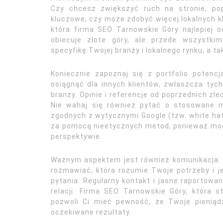
Czy chcesz zwiększyć ruch na stronie, po
kluczowe, czy może zdobyć więcej lokalnych kl
która firma SEO Tarnowskie Góry najlepiej 
obiecuje złote góry, ale przede wszystkim
specyfikę Twojej branży i lokalnego rynku, a ta
Koniecznie zapoznaj się z portfolio potencj
osiągnąć dla innych klientów, zwłaszcza tych 
branży. Opinie i referencje od poprzednich z
Nie wahaj się również pytać o stosowane m
zgodnych z wytycznymi Google (tzw. white hat 
za pomocą nieetycznych metod, ponieważ mogą
perspektywie.
Ważnym aspektem jest również komunikacja. 
rozmawiać, która rozumie Twoje potrzeby i j
pytania. Regularny kontakt i jasne raportowa
relacji. Firma SEO Tarnowskie Góry, która s
pozwoli Ci mieć pewność, że Twoje pieniąd
oczekiwane rezultaty.