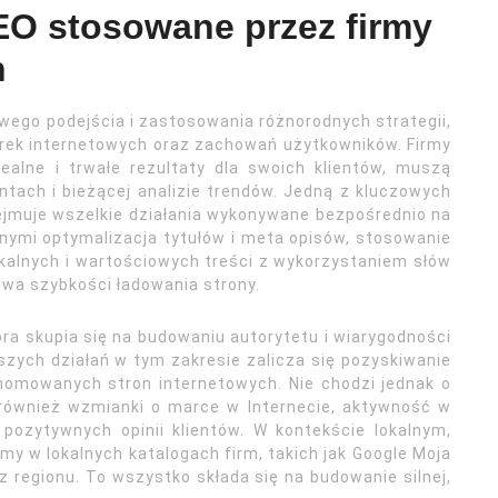
EO stosowane przez firmy
h
ego podejścia i zastosowania różnorodnych strategii,
rek internetowych oraz zachowań użytkowników. Firmy
ealne i trwałe rezultaty dla swoich klientów, muszą
ntach i bieżącej analizie trendów. Jedną z kluczowych
bejmuje wszelkie działania wykonywane bezpośrednio na
nnymi optymalizacja tytułów i meta opisów, stosowanie
kalnych i wartościowych treści z wykorzystaniem słów
wa szybkości ładowania strony.
ra skupia się na budowaniu autorytetu i wiarygodności
zych działań w tym zakresie zalicza się pozyskiwanie
nomowanych stron internetowych. Nie chodzi jednak o
ą również wzmianki o marce w Internecie, aktywność w
ozytywnych opinii klientów. W kontekście lokalnym,
my w lokalnych katalogach firm, takich jak Google Moja
z regionu. To wszystko składa się na budowanie silnej,