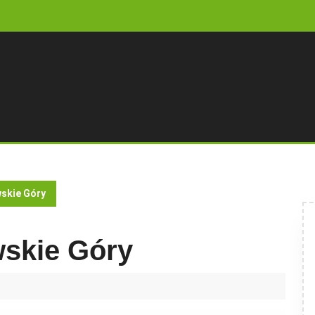
skie Góry
skie Góry