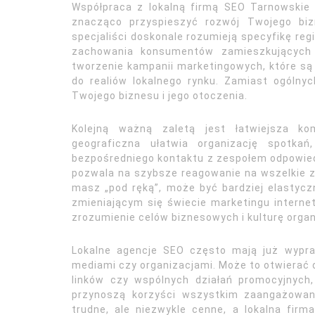
Współpraca z lokalną firmą SEO Tarnowskie 
znacząco przyspieszyć rozwój Twojego biz
specjaliści doskonale rozumieją specyfikę reg
zachowania konsumentów zamieszkujących 
tworzenie kampanii marketingowych, które są
do realiów lokalnego rynku. Zamiast ogólnyc
Twojego biznesu i jego otoczenia.
Kolejną ważną zaletą jest łatwiejsza kom
geograficzna ułatwia organizację spotkań
bezpośredniego kontaktu z zespołem odpowied
pozwala na szybsze reagowanie na wszelkie z
masz „pod ręką”, może być bardziej elastycz
zmieniającym się świecie marketingu interne
zrozumienie celów biznesowych i kulturę organ
Lokalne agencje SEO często mają już wyprac
mediami czy organizacjami. Może to otwierać
linków czy wspólnych działań promocyjnych
przynoszą korzyści wszystkim zaangażowan
trudne, ale niezwykle cenne, a lokalna fi