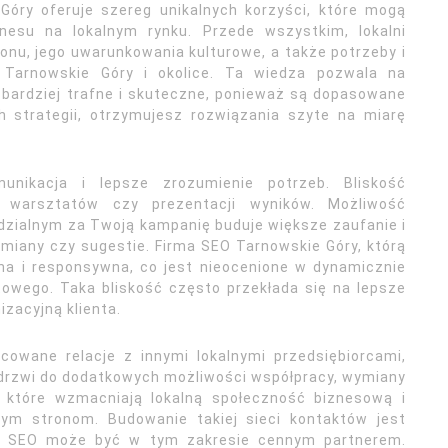
Góry oferuje szereg unikalnych korzyści, które mogą
nesu na lokalnym rynku. Przede wszystkim, lokalni
ionu, jego uwarunkowania kulturowe, a także potrzeby i
Tarnowskie Góry i okolice. Ta wiedza pozwala na
 bardziej trafne i skuteczne, ponieważ są dopasowane
h strategii, otrzymujesz rozwiązania szyte na miarę
unikacja i lepsze zrozumienie potrzeb. Bliskość
, warsztatów czy prezentacji wyników. Możliwość
zialnym za Twoją kampanię buduje większe zaufanie i
miany czy sugestie. Firma SEO Tarnowskie Góry, którą
na i responsywna, co jest nieocenione w dynamicznie
towego. Taka bliskość często przekłada się na lepsze
izacyjną klienta.
owane relacje z innymi lokalnymi przedsiębiorcami,
 drzwi do dodatkowych możliwości współpracy, wymiany
, które wzmacniają lokalną społeczność biznesową i
ym stronom. Budowanie takiej sieci kontaktów jest
rma SEO może być w tym zakresie cennym partnerem.