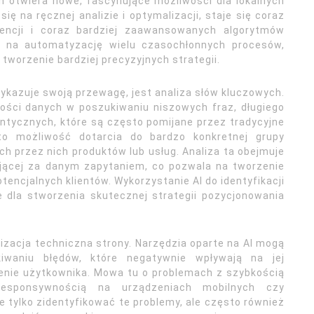
h otwiera nowe, fascynujące możliwości dla lokalnych
się na ręcznej analizie i optymalizacji, staje się coraz
rencji i coraz bardziej zaawansowanych algorytmów
la na automatyzację wielu czasochłonnych procesów,
tworzenie bardziej precyzyjnych strategii.
kazuje swoją przewagę, jest analiza słów kluczowych.
lości danych w poszukiwaniu niszowych fraz, długiego
ntycznych, które są często pomijane przez tradycyjne
o możliwość dotarcia do bardzo konkretnej grupy
h przez nich produktów lub usług. Analiza ta obejmuje
ojącej za danym zapytaniem, co pozwala na tworzenie
tencjalnych klientów. Wykorzystanie AI do identyfikacji
e dla stworzenia skutecznej strategii pozycjonowania
zacja techniczna strony. Narzędzia oparte na AI mogą
iwaniu błędów, które negatywnie wpływają na jej
enie użytkownika. Mowa tu o problemach z szybkością
responsywnością na urządzeniach mobilnych czy
ie tylko zidentyfikować te problemy, ale często również