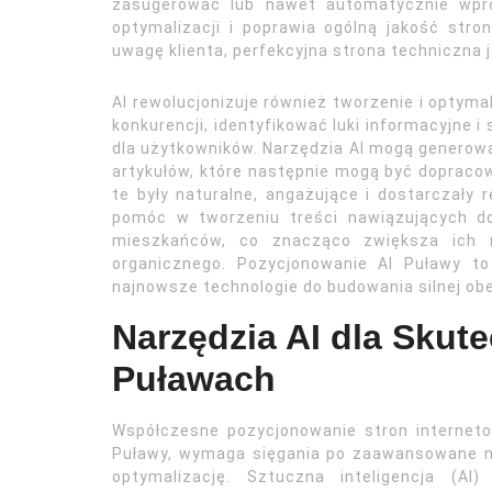
zasugerować lub nawet automatycznie wpro
optymalizacji i poprawia ogólną jakość stron
uwagę klienta, perfekcyjna strona techniczna 
AI rewolucjonizuje również tworzenie i optymal
konkurencji, identyfikować luki informacyjne 
dla użytkowników. Narzędzia AI mogą generow
artykułów, które następnie mogą być dopracow
te były naturalne, angażujące i dostarczały 
pomóc w tworzeniu treści nawiązujących do
mieszkańców, co znacząco zwiększa ich r
organicznego. Pozycjonowanie AI Puławy t
najnowsze technologie do budowania silnej obe
Narzędzia AI dla Sku
Puławach
Współczesne pozycjonowanie stron internet
Puławy, wymaga sięgania po zaawansowane nar
optymalizację. Sztuczna inteligencja (AI