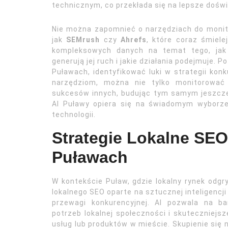
technicznym, co przekłada się na lepsze dośw
Nie można zapomnieć o narzędziach do monitor
jak
SEMrush
czy
Ahrefs
, które coraz śmiele
kompleksowych danych na temat tego, jak 
generują jej ruch i jakie działania podejmuje. 
Puławach, identyfikować luki w strategii kon
narzędziom, można nie tylko monitorować 
sukcesów innych, budując tym samym jeszcze 
AI Puławy opiera się na świadomym wyborz
technologii.
Strategie Lokalne SEO
Puławach
W kontekście Puław, gdzie lokalny rynek odgry
lokalnego SEO oparte na sztucznej inteligencj
przewagi konkurencyjnej. AI pozwala na ba
potrzeb lokalnej społeczności i skuteczniejs
usług lub produktów w mieście. Skupienie si