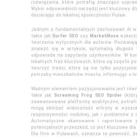
rozwiązania, które potrafią znacząco uspraw
Wybór odpowiednich narzędzi jest kluczowy dla
docierając do lokalnej społeczności Puław.
Jednym z fundamentalnych zastosowań AI w S
takie jak
Surfer SEO
czy
MarketMuse
wykorzy
tworzenia wytycznych dla autorów. Pozwalają
znaleźć się w artykule, optymalną długość t
odpowiada na zapytania użytkowników. W ko
lokalnych fraz kluczowych, które są często po
tworzyć treści, które są nie tylko pozycjon
potrzeby mieszkańców miasta, informując o lo
Ważnym elementem pozycjonowania jest równie
takie jak
Screaming Frog SEO Spider
(który
zaawansowane platformy analityczne, potrafi
mogą obniżać widoczność witryny w wyszuk
responsywności mobilnej, jak i problemów z
Automatyczne skanowanie i raportowanie p
potencjalnych przeszkód, co jest kluczowe dla
Dla firm w Puławach, oznacza to pewność, ż