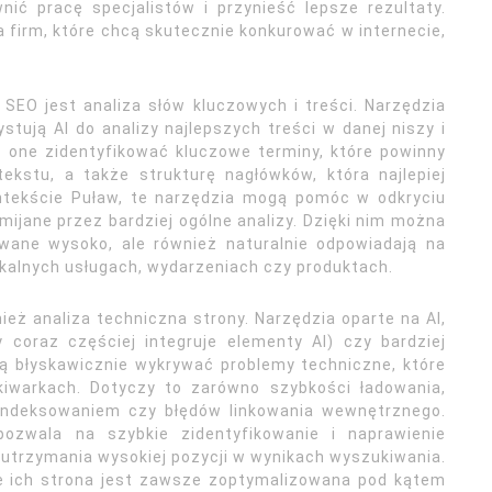
nić pracę specjalistów i przynieść lepsze rezultaty.
 firm, które chcą skutecznie konkurować w internecie,
EO jest analiza słów kluczowych i treści. Narzędzia
stują AI do analizy najlepszych treści w danej niszy i
 one zidentyfikować kluczowe terminy, które powinny
ekstu, a także strukturę nagłówków, która najlepiej
ntekście Puław, te narzędzia mogą pomóc w odkryciu
mijane przez bardziej ogólne analizy. Dzięki nim można
owane wysoko, ale również naturalnie odpowiadają na
kalnych usługach, wydarzeniach czy produktach.
ż analiza techniczna strony. Narzędzia oparte na AI,
 coraz częściej integruje elementy AI) czy bardziej
ą błyskawicznie wykrywać problemy techniczne, które
iwarkach. Dotyczy to zarówno szybkości ładowania,
 indeksowaniem czy błędów linkowania wewnętrznego.
ozwala na szybkie zidentyfikowanie i naprawienie
 utrzymania wysokiej pozycji w wynikach wyszukiwania.
e ich strona jest zawsze zoptymalizowana pod kątem