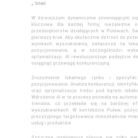
„`html
W dzisiejszym dynamicznie zmieniającym się
kluczowa dla każdej firmy, niezależnie 
przedsiębiorstw działających w Puławach. Sa
pierwszy krok. Aby skutecznie dotrzeć do pote
wynikach wyszukiwania, zwłaszcza na loka
pozycjonowanie, a w szczególności wykor
optymalizacji. AI rewolucjonizuje podejście d
osiągnąć przewagę konkurencyjną.
Zrozumienie lokalnego rynku i specyfik
pozycjonowania. Analiza konkurencji, identyfik
oraz optymalizacja treści pod kątem loka
Wdrożenie AI w te procesy pozwala na automaty
trendów, co przekłada się na bardziej e
wyszukiwarkach. W kontekście Puław, pozy
precyzyjnego targetowania mieszkańców miast
usług i produktów.
Sztuczna inteligencja oferuje nie tylko na