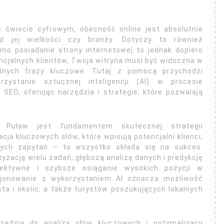
 świecie cyfrowym, obecność online jest absolutnie
od jej wielkości czy branży. Dotyczy to również
mo posiadanie strony internetowej to jednak dopiero
ncjalnych klientów, Twoja witryna musi być widoczna w
lnych frazy kluczowe. Tutaj z pomocą przychodzi
zystanie sztucznej inteligencji (AI) w procesie
o SEO, oferując narzędzia i strategie, które pozwalają
i Puław jest fundamentem skutecznej strategii
acja kluczowych słów, które wpisują potencjalni klienci,
lnych zapytań – to wszystko składa się na sukces.
zację wielu zadań, głębszą analizę danych i predykcję
fektywne i szybsze osiąganie wysokich pozycji w
cjonowanie z wykorzystaniem AI oznacza możliwość
a i okolic, a także turystów poszukujących lokalnych
rzędzia do analizy słów kluczowych i optymalizacji