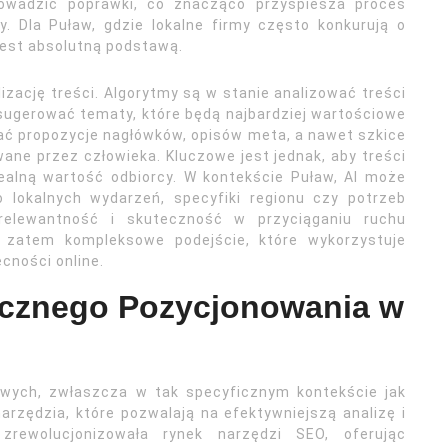
wadzić poprawki, co znacząco przyspiesza proces
y. Dla Puław, gdzie lokalne firmy często konkurują o
jest absolutną podstawą.
izację treści. Algorytmy są w stanie analizować treści
i sugerować tematy, które będą najbardziej wartościowe
ać propozycje nagłówków, opisów meta, a nawet szkice
ane przez człowieka. Kluczowe jest jednak, aby treści
realną wartość odbiorcy. W kontekście Puław, AI może
 lokalnych wydarzeń, specyfiki regionu czy potrzeb
elewantność i skuteczność w przyciąganiu ruchu
o zatem kompleksowe podejście, które wykorzystuje
cności online.
tecznego Pozycjonowania w
owych, zwłaszcza w tak specyficznym kontekście jak
zędzia, które pozwalają na efektywniejszą analizę i
) zrewolucjonizowała rynek narzędzi SEO, oferując