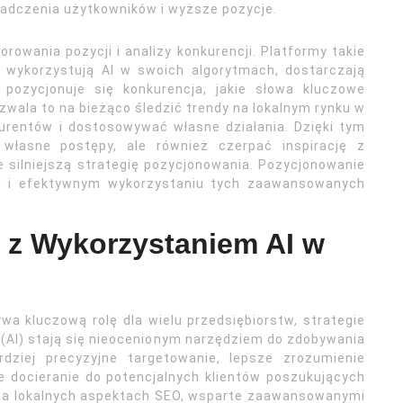
iadczenia użytkowników i wyższe pozycje.
owania pozycji i analizy konkurencji. Platformy takie
j wykorzystują AI w swoich algorytmach, dostarczają
pozycjonuje się konkurencja, jakie słowa kluczowe
Pozwala to na bieżąco śledzić trendy na lokalnym rynku w
kurentów i dostosowywać własne działania. Dzięki tym
własne postępy, ale również czerpać inspirację z
silniejszą strategię pozycjonowania. Pozycjonowanie
e i efektywnym wykorzystaniu tych zaawansowanych
 z Wykorzystaniem AI w
wa kluczową rolę dla wielu przedsiębiorstw, strategie
i (AI) stają się nieocenionym narzędziem do zdobywania
rdziej precyzyjne targetowanie, lepsze zrozumienie
ze docieranie do potencjalnych klientów poszukujących
ę na lokalnych aspektach SEO, wsparte zaawansowanymi