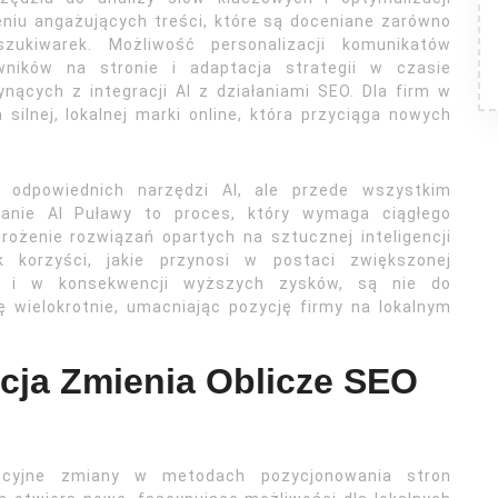
niu angażujących treści, które są doceniane zarówno
zukiwarek. Możliwość personalizacji komunikatów
ników na stronie i adaptacja strategii w czasie
ynących z integracji AI z działaniami SEO. Dla firm w
ilnej, lokalnej marki online, która przyciąga nowych
 odpowiednich narzędzi AI, ale przede wszystkim
wanie AI Puławy to proces, który wymaga ciągłego
rożenie rozwiązań opartych na sztucznej inteligencji
korzyści, jakie przynosi w postaci zwiększonej
go i w konsekwencji wyższych zysków, są nie do
ę wielokrotnie, umacniając pozycję firmy na lokalnym
ncja Zmienia Oblicze SEO
olucyjne zmiany w metodach pozycjonowania stron