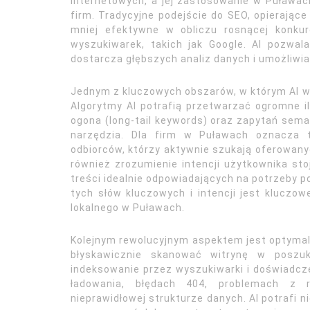
internetowych, a jej zastosowanie w Puławac
firm. Tradycyjne podejście do SEO, opierające 
mniej efektywne w obliczu rosnącej konku
wyszukiwarek, takich jak Google. AI pozwa
dostarcza głębszych analiz danych i umożliwia 
Jednym z kluczowych obszarów, w którym AI wy
Algorytmy AI potrafią przetwarzać ogromne i
ogona (long-tail keywords) oraz zapytań sema
narzędzia. Dla firm w Puławach oznacza t
odbiorców, którzy aktywnie szukają oferowanyc
również zrozumienie intencji użytkownika st
treści idealnie odpowiadających na potrzeby po
tych słów kluczowych i intencji jest kluczow
lokalnego w Puławach.
Kolejnym rewolucyjnym aspektem jest optymali
błyskawicznie skanować witrynę w poszuk
indeksowanie przez wyszukiwarki i doświadcz
ładowania, błędach 404, problemach z 
nieprawidłowej strukturze danych. AI potrafi n