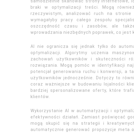
samodzielnie skanować strony internetowe, id
braki w optymalizacji treści. Mogą równi
rzeczywistym, analizować ruch na stronie
wymagałyby pracy całego zespołu specjali
oszczędność czasu i zasobów, ale takż
wprowadzania niezbędnych poprawek, co jest
AI nie ogranicza się jednak tylko do auto
optymalizacji. Algorytmy uczenia maszyn
zachowań użytkowników i skuteczności ró
rozwiązania. Mogą pomóc w identyfikacji na
potencjał generowania ruchu i konwersji, a t
użytkowników jednocześnie. Dotyczy to równi
coraz ważniejsze w budowaniu lojalności kl
bardziej spersonalizowane oferty, które traf
klientów.
Wykorzystanie AI w automatyzacji i optymali
efektywności działań. Zamiast poświęcać god
mogą skupić się na strategii i kreatywny
automatycznie generować propozycje meta op