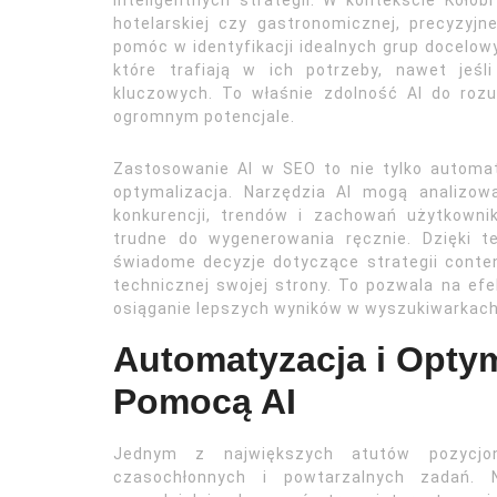
inteligentnych strategii. W kontekście Kołob
hotelarskiej czy gastronomicznej, precyzyjn
pomóc w identyfikacji idealnych grup docelowy
które trafiają w ich potrzeby, nawet jeś
kluczowych. To właśnie zdolność AI do rozu
ogromnym potencjale.
Zastosowanie AI w SEO to nie tylko automat
optymalizacja. Narzędzia AI mogą analizo
konkurencji, trendów i zachowań użytkowni
trudne do wygenerowania ręcznie. Dzięki 
świadome decyzje dotyczące strategii conten
technicznej swojej strony. To pozwala na ef
osiąganie lepszych wyników w wyszukiwarkach
Automatyzacja i Opty
Pomocą AI
Jednym z największych atutów pozycjon
czasochłonnych i powtarzalnych zadań. N