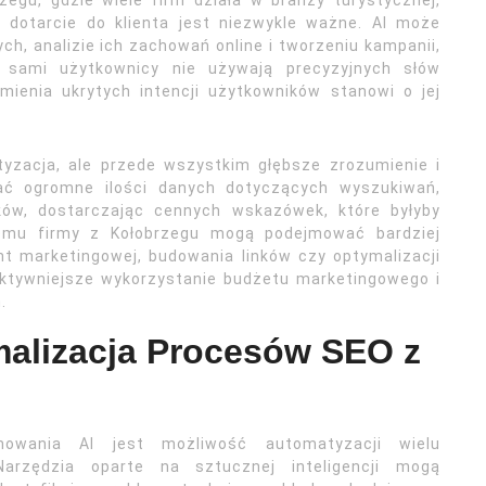
rzegu, gdzie wiele firm działa w branży turystycznej,
e dotarcie do klienta jest niezwykle ważne. AI może
ch, analizie ich zachowań online i tworzeniu kampanii,
li sami użytkownicy nie używają precyzyjnych słów
mienia ukrytych intencji użytkowników stanowi o jej
yzacja, ale przede wszystkim głębsze zrozumienie i
wać ogromne ilości danych dotyczących wyszukiwań,
ków, dostarczając cennych wskazówek, które byłyby
temu firmy z Kołobrzegu mogą podejmować bardziej
t marketingowej, budowania linków czy optymalizacji
ektywniejsze wykorzystanie budżetu marketingowego i
.
malizacja Procesów SEO z
owania AI jest możliwość automatyzacji wielu
arzędzia oparte na sztucznej inteligencji mogą