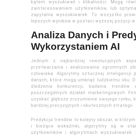
kątem wyszukiwań i klikalności. Mogą rów
zainteresowaniem użytkowników, lub optymal
zapytania wyszukiwarek. To wszystko prow
lepszych wyników w postaci wyższej pozycji w
Analiza Danych i Pred
Wykorzystaniem AI
Jednym z najbardziej rewolucyjnych asp
przetwarzania i analizowania ogromnych zb
człowieka. Algorytmy sztucznej inteligencji 
danych, które mogą umknąć ludzkiemu oku. D
śledzenia konkurencji, badania trendów
poszczególnych działań marketingowych. Fir
uzyskać głębsze zrozumienie swojego rynku, ko
bardziej precyzyjnych i skutecznych strategii.
Predykcja trendów to kolejny obszar, w którym
i bieżące wskaźniki, algorytmy są w sta
użytkowników i algorytmach wyszukiwarek.