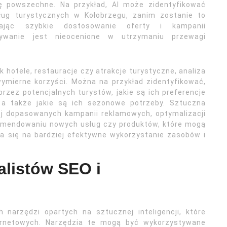
ię powszechne. Na przykład, AI może zidentyfikować
ług turystycznych w Kołobrzegu, zanim zostanie to
iając szybkie dostosowanie oferty i kampanii
dywanie jest nieocenione w utrzymaniu przewagi
k hotele, restauracje czy atrakcje turystyczne, analiza
ymierne korzyści. Można na przykład zidentyfikować,
przez potencjalnych turystów, jakie są ich preferencje
 a także jakie są ich sezonowe potrzeby. Sztuczna
ej dopasowanych kampanii reklamowych, optymalizacji
ekomendowaniu nowych usług czy produktów, które mogą
da się na bardziej efektywne wykorzystanie zasobów i
alistów SEO i
narzędzi opartych na sztucznej inteligencji, które
ternetowych. Narzędzia te mogą być wykorzystywane