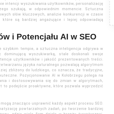
ie intencji wyszukiwania użytkowników, personalizację
 czego szukają, w odpowiednim momencie. Sztuczna
owych słów kluczowych, analizie konkurencji w czasie
 które są bardziej angażujące i lepiej odpowiadają
ów i Potencjału AI w SEO
e szybkim tempie, a sztuczna inteligencja odgrywa w
c dominującą wyszukiwarką, stale doskonali swoje
ntencje użytkowników i jakość prezentowanych treści.
etwarzaniu języka naturalnego pozwalają algorytmom
iej zbliżony do ludzkiego, co oznacza, że tradycyjne,
kuteczne. Pozycjonowanie AI w Kołobrzegu polega na
ania i dostosowywania się do zmian w algorytmach,
t to podejście proaktywne, które pozwala wyprzedzić
re mogą znacząco usprawnić każdy aspekt procesu SEO.
matyzację powtarzalnych zadań, po tworzenie bardziej