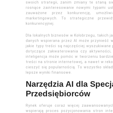
swoich strategii, zanim zmiany te staną s
rosnące zainteresowanie nowymi typami us
zauważone przez konkurencję, umożliw
marketingowych. To strategiczne przewi
konkurencyjnej.
Dla lokalnych biznesów w Kołobrzegu, takich ja
danych wspierana przez AI może przynieść w
jakie typy treści są najczęściej wyszukiwane 
dotyczące zakwaterowania czy aktywności,
inteligencja może pomóc w tworzeniu bardzi
treści na stronie internetowej, a nawet w r
cieszyć się popularnością. To wszystko skła
lepsze wyniki finansowe.
Narzędzia AI dla Specj
Przedsiębiorców
Rynek oferuje coraz więcej zaawansowanych 
wspierają proces pozycjonowania stron in