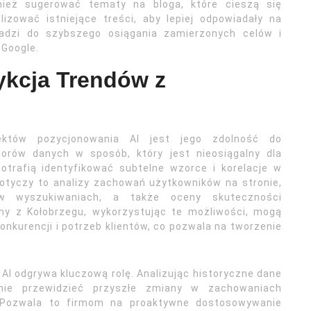
nież sugerować tematy na bloga, które cieszą się
izować istniejące treści, aby lepiej odpowiadały na
adzi do szybszego osiągania zamierzonych celów i
 Google.
ykcja Trendów z
ektów pozycjonowania AI jest jego zdolność do
iorów danych w sposób, który jest nieosiągalny dla
potrafią identyfikować subtelne wzorce i korelacje w
otyczy to analizy zachowań użytkowników na stronie,
 w wyszukiwaniach, a także oceny skuteczności
my z Kołobrzegu, wykorzystując te możliwości, mogą
nkurencji i potrzeb klientów, co pozwala na tworzenie
 AI odgrywa kluczową rolę. Analizując historyczne dane
nie przewidzieć przyszłe zmiany w zachowaniach
 Pozwala to firmom na proaktywne dostosowywanie