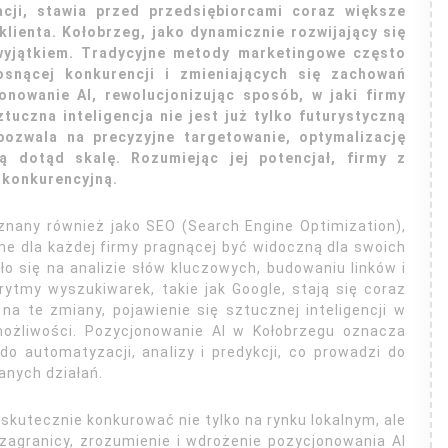
acji, stawia przed przedsiębiorcami coraz większe
klienta. Kołobrzeg, jako dynamicznie rozwijający się
 wyjątkiem. Tradycyjne metody marketingowe często
osnącej konkurencji i zmieniających się zachowań
nowanie AI, rewolucjonizując sposób, w jaki firmy
uczna inteligencja nie jest już tylko futurystyczną
pozwala na precyzyjne targetowanie, optymalizację
ą dotąd skalę. Rozumiejąc jej potencjał, firmy z
konkurencyjną.
znany również jako SEO (Search Engine Optimization),
ine dla każdej firmy pragnącej być widoczną dla swoich
ło się na analizie słów kluczowych, budowaniu linków i
rytmy wyszukiwarek, takie jak Google, stają się coraz
 na te zmiany, pojawienie się sztucznej inteligencji w
ożliwości. Pozycjonowanie AI w Kołobrzegu oznacza
 automatyzacji, analizy i predykcji, co prowadzi do
anych działań.
skutecznie konkurować nie tylko na rynku lokalnym, ale
 zagranicy, zrozumienie i wdrożenie pozycjonowania AI