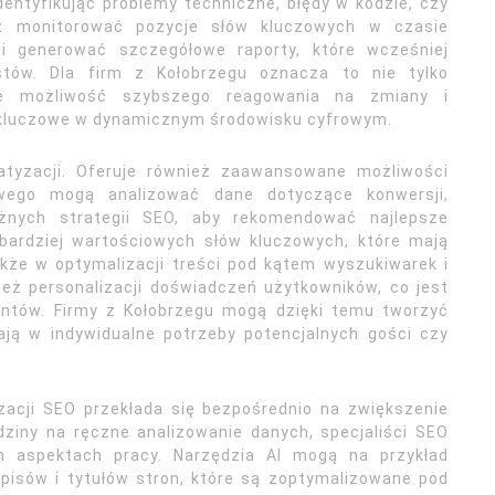
entyfikując problemy techniczne, błędy w kodzie, czy
eż monitorować pozycje słów kluczowych w czasie
 i generować szczegółowe raporty, które wcześniej
stów. Dla firm z Kołobrzegu oznacza to nie tylko
e możliwość szybszego reagowania na zmiany i
 kluczowe w dynamicznym środowisku cyfrowym.
matyzacji. Oferuje również zaawansowane możliwości
owego mogą analizować dane dotyczące konwersji,
żnych strategii SEO, aby rekomendować najlepsze
jbardziej wartościowych słów kluczowych, które mają
akże w optymalizacji treści pod kątem wyszukiwarek i
eż personalizacji doświadczeń użytkowników, co jest
ientów. Firmy z Kołobrzegu mogą dzięki temu tworzyć
iają w indywidualne potrzeby potencjalnych gości czy
zacji SEO przekłada się bezpośrednio na zwiększenie
ziny na ręczne analizowanie danych, specjaliści SEO
ch aspektach pracy. Narzędzia AI mogą na przykład
isów i tytułów stron, które są zoptymalizowane pod