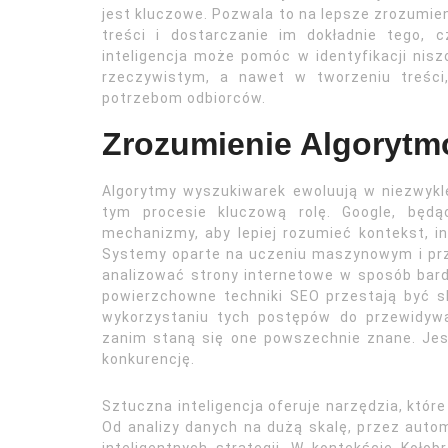
jest kluczowe. Pozwala to na lepsze zrozumien
treści i dostarczanie im dokładnie tego,
inteligencja może pomóc w identyfikacji nisz
rzeczywistym, a nawet w tworzeniu treści,
potrzebom odbiorców.
Zrozumienie Algorytm
Algorytmy wyszukiwarek ewoluują w niezwykl
tym procesie kluczową rolę. Google, będą
mechanizmy, aby lepiej rozumieć kontekst, i
Systemy oparte na uczeniu maszynowym i prz
analizować strony internetowe w sposób bardz
powierzchowne techniki SEO przestają być s
wykorzystaniu tych postępów do przewidyw
zanim staną się one powszechnie znane. Jes
konkurencję.
Sztuczna inteligencja oferuje narzędzia, któ
Od analizy danych na dużą skalę, przez auto