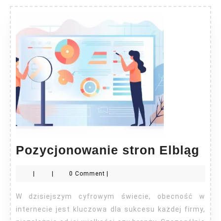
Poz
Pozycjonowanie stron Elbląg
str
|
|
0 Comment
|
Elb
W dzisiejszym cyfrowym świecie, obecność w
internecie jest kluczowa dla sukcesu każdej firmy,