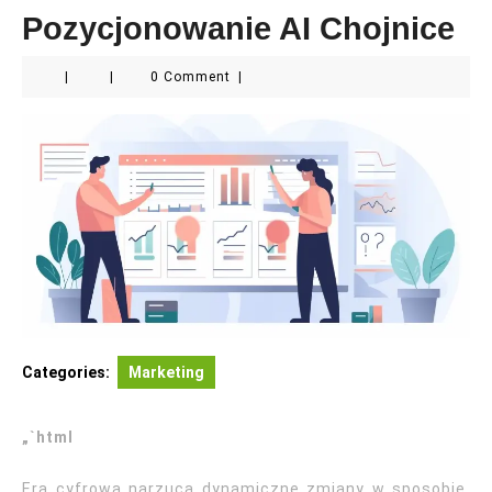
Pozycjonowanie AI Chojnice
|
|
0 Comment
|
Categories:
Marketing
„`html
Era cyfrowa narzuca dynamiczne zmiany w sposobie,