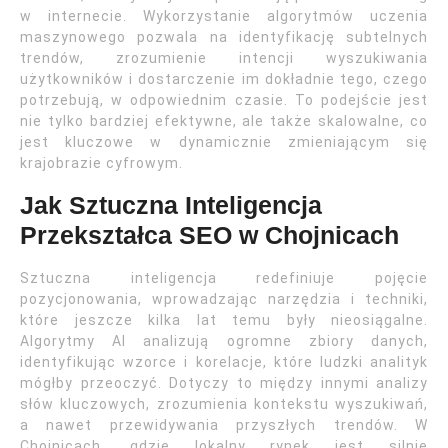
w internecie. Wykorzystanie algorytmów uczenia
maszynowego pozwala na identyfikację subtelnych
trendów, zrozumienie intencji wyszukiwania
użytkowników i dostarczenie im dokładnie tego, czego
potrzebują, w odpowiednim czasie. To podejście jest
nie tylko bardziej efektywne, ale także skalowalne, co
jest kluczowe w dynamicznie zmieniającym się
krajobrazie cyfrowym.
Jak Sztuczna Inteligencja
Przekształca SEO w Chojnicach
Sztuczna inteligencja redefiniuje pojęcie
pozycjonowania, wprowadzając narzędzia i techniki,
które jeszcze kilka lat temu były nieosiągalne.
Algorytmy AI analizują ogromne zbiory danych,
identyfikując wzorce i korelacje, które ludzki analityk
mógłby przeoczyć. Dotyczy to między innymi analizy
słów kluczowych, zrozumienia kontekstu wyszukiwań,
a nawet przewidywania przyszłych trendów. W
Chojnicach, gdzie lokalny rynek jest silnie