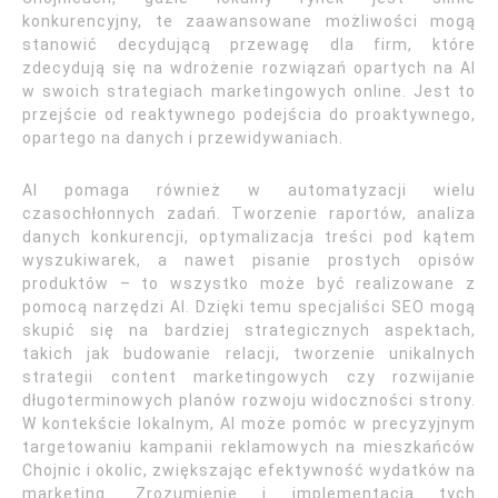
konkurencyjny, te zaawansowane możliwości mogą
stanowić decydującą przewagę dla firm, które
zdecydują się na wdrożenie rozwiązań opartych na AI
w swoich strategiach marketingowych online. Jest to
przejście od reaktywnego podejścia do proaktywnego,
opartego na danych i przewidywaniach.
AI pomaga również w automatyzacji wielu
czasochłonnych zadań. Tworzenie raportów, analiza
danych konkurencji, optymalizacja treści pod kątem
wyszukiwarek, a nawet pisanie prostych opisów
produktów – to wszystko może być realizowane z
pomocą narzędzi AI. Dzięki temu specjaliści SEO mogą
skupić się na bardziej strategicznych aspektach,
takich jak budowanie relacji, tworzenie unikalnych
strategii content marketingowych czy rozwijanie
długoterminowych planów rozwoju widoczności strony.
W kontekście lokalnym, AI może pomóc w precyzyjnym
targetowaniu kampanii reklamowych na mieszkańców
Chojnic i okolic, zwiększając efektywność wydatków na
marketing. Zrozumienie i implementacja tych