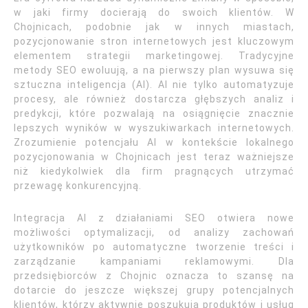
w jaki firmy docierają do swoich klientów. W
Chojnicach, podobnie jak w innych miastach,
pozycjonowanie stron internetowych jest kluczowym
elementem strategii marketingowej. Tradycyjne
metody SEO ewoluują, a na pierwszy plan wysuwa się
sztuczna inteligencja (AI). AI nie tylko automatyzuje
procesy, ale również dostarcza głębszych analiz i
predykcji, które pozwalają na osiągnięcie znacznie
lepszych wyników w wyszukiwarkach internetowych.
Zrozumienie potencjału AI w kontekście lokalnego
pozycjonowania w Chojnicach jest teraz ważniejsze
niż kiedykolwiek dla firm pragnących utrzymać
przewagę konkurencyjną.
Integracja AI z działaniami SEO otwiera nowe
możliwości optymalizacji, od analizy zachowań
użytkowników po automatyczne tworzenie treści i
zarządzanie kampaniami reklamowymi. Dla
przedsiębiorców z Chojnic oznacza to szansę na
dotarcie do jeszcze większej grupy potencjalnych
klientów, którzy aktywnie poszukują produktów i usług