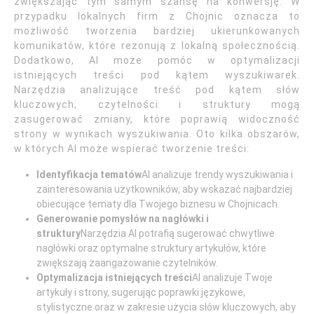
zwiększając tym samym szansę na konwersję. W
przypadku lokalnych firm z Chojnic oznacza to
możliwość tworzenia bardziej ukierunkowanych
komunikatów, które rezonują z lokalną społecznością.
Dodatkowo, AI może pomóc w optymalizacji
istniejących treści pod kątem wyszukiwarek.
Narzędzia analizujące treść pod kątem słów
kluczowych, czytelności i struktury mogą
zasugerować zmiany, które poprawią widoczność
strony w wynikach wyszukiwania. Oto kilka obszarów,
w których AI może wspierać tworzenie treści:
Identyfikacja tematów
AI analizuje trendy wyszukiwania i
zainteresowania użytkowników, aby wskazać najbardziej
obiecujące tematy dla Twojego biznesu w Chojnicach.
Generowanie pomysłów na nagłówki i
struktury
Narzędzia AI potrafią sugerować chwytliwe
nagłówki oraz optymalne struktury artykułów, które
zwiększają zaangażowanie czytelników.
Optymalizacja istniejących treści
AI analizuje Twoje
artykuły i strony, sugerując poprawki językowe,
stylistyczne oraz w zakresie użycia słów kluczowych, aby