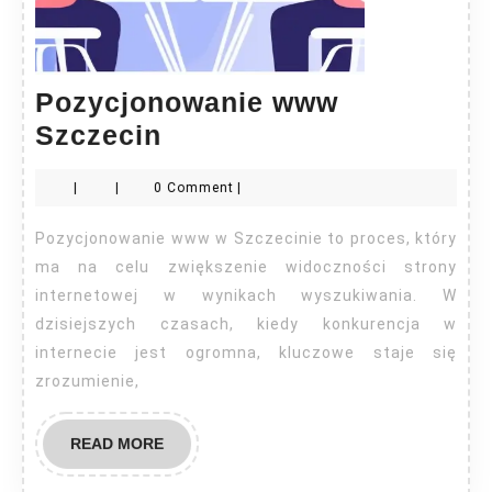
Pozycjonowanie www
Pozycjonowanie
Szczecin
www
|
|
0 Comment
|
Szczecin
Pozycjonowanie www w Szczecinie to proces, który
ma na celu zwiększenie widoczności strony
internetowej w wynikach wyszukiwania. W
dzisiejszych czasach, kiedy konkurencja w
internecie jest ogromna, kluczowe staje się
zrozumienie,
READ
READ MORE
MORE