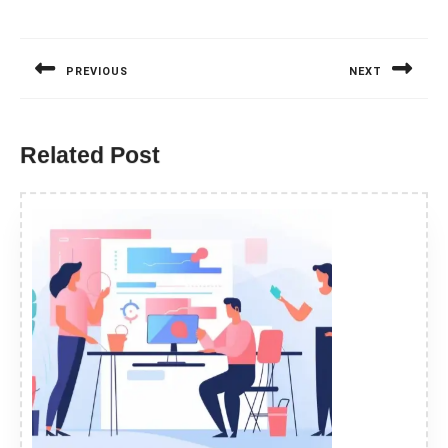
Nawigacja
wpisu
PREVIOUS
NEXT
Previous
Next
post:
post:
Related Post