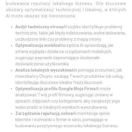
budowania reputacji lokalnego biznesu. Oto kluczowe
obszary optymalizacji technicznej i lokalnej, w których
AI może okazać się nieoceniona:
Audyt techniczny strony
AI szybko identyfikuje problemy
techniczne, takie jak błędy indeksowania, wolne ładowanie,
uszkodzone linki czy problemy z mapą strony.
Optymalizacja mobilna
Narzędzia AI sprawdzają, jak
strona wygląda i działa na urządzeniach mobilnych,
sugerując poprawki zapewniające doskonałe
doświadczenie użytkownika.
Analiza lokalnych wyszukiwań
AI pomaga zrozumieć, jak
mieszkańcy Chojnic szukają Twoich produktów lub usług,
identyfikując kluczowe lokalne frazy kluczowe.
Optymalizacja profilu Google Moja Firma
AI może
analizować Twój profil firmowy, sugerując zmiany w
opisach, zdjęciach czy kategoriami, aby zwiększyć jego
widoczność w lokalnych wynikach wyszukiwania.
Zarządzanie reputacją online
AI monitoruje opinie
klientów i wzmianki o firmie w sieci, pomagając w
budowaniu pozytywnego wizerunku lokalnego biznesu.