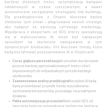
bardziej złożonych treści, optymalizację kampanii
reklamowych w czasie rzeczywistym, a nawet
autonomiczne zarządzanie strategiami link buildingu.
Dla przedsiębiorców z Chojnic kluczowe będzie
śledzenie tych zmian i adaptowanie swoich strategii,
aby nadążyć za ewolucją cyfrowego marketingu.
Współpraca z ekspertami od SEO, którzy specjalizują
się w wykorzystaniu AI, może być najlepszym
sposobem na skuteczne nawigowanie w tym
dynamicznym środowisku. Oto kluczowe trendy, które
będą kształtować pozycjonowanie AI w Chojnicach:
Coraz głębsza personalizacja
AI umożliwi dostarczanie
jeszcze bardziej spersonalizowanych treści i ofert,
dopasowanych do indywidualnych potrzeb każdego
użytkownika.
Zaawansowane analizy predykcyjne
Narzędzia AI będą
lepiej przewidywać przyszłe trendy wyszukiwania i
zachowania konsumentów, pozwalając na proaktywne
działania.
Pełna automatyzacja procesów
Wiele zadań SEO, od
tworzenia treści po optymalizację techniczną, będzie w