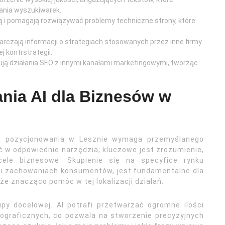
ania wyszukiwarek.
ują i pomagają rozwiązywać problemy techniczne strony, które
tarczają informacji o strategiach stosowanych przez inne firmy
 kontrstrategii.
rują działania SEO z innymi kanałami marketingowymi, tworząc
nia AI dla Biznesów w
egii pozycjonowania w Lesznie wymaga przemyślanego
ć w odpowiednie narzędzia; kluczowe jest zrozumienie,
ele biznesowe. Skupienie się na specyfice rynku
h i zachowaniach konsumentów, jest fundamentalne dla
że znacząco pomóc w tej lokalizacji działań.
py docelowej. AI potrafi przetwarzać ogromne ilości
ograficznych, co pozwala na stworzenie precyzyjnych