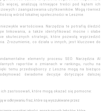
 więcej, analizują istniejące treści pod kątem ich
luczowych i zaangażowania użytkowników. Mogą również
rnością wśród lokalnej społeczności w Lesznie.
 niezwykle wartościowa. Narzędzia te potrafią śledzić
gie linkowania, a także identyfikować mocne i słabe
ie skutecznych strategii, które pozwolą wyprzedzić
a. Zrozumienie, co działa u innych, jest kluczowe do
fundamentalne elementy procesu SEO. Narzędzia AI
ularnych raportów o zmianach w rankingu, ruchu na
zięki temu przedsiębiorcy z Leszna mogą na bieżąco
podejmować świadome decyzje dotyczące dalszej
i i ich zastosowań, które mogą okazać się pomocne:
ją w odkrywaniu fraz, które są wyszukiwane przez
worzenie wysokiej jakości, angażujących tekstów, które