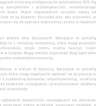
ujących sztuczną inteligencję do optymalizacji SEO. Są
ę specjalistom i przedsiębiorcom, automatyzując
ych analiz. Wybór odpowiednich narzędzi zależy od
oraz od jej budżetu. Kluczowe jest, aby zrozumieć, w
czynić się do poprawy widoczności strony w lokalnych
 analiza słów kluczowych. Narzędzia te potrafią
także te o mniejszej konkurencji, które mogą przynieść
użytkowników, dzięki czemu można tworzyć treści
ów w Lesznie. Mogą również sugerować długi ogon słów
wysokim wskaźnikiem konwersji.
obszar, w którym AI błyszczy. Narzędzia te potrafią
ych, które mogą negatywnie wpływać na jej pozycję w
 z szybkością ładowania, responsywnością, strukturą
ć konkretne rozwiązania i priorytetyzować działania
ować przeszkody.
 najbardziej dynamicznie rozwijających się obszarów
ą generować szkice artykułów, sugerować nagłówki, a