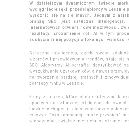
W dzisiejszym dynamicznym świecie marke
wyciągnięcie ręki, przedsiębiorcy w Lesznie
wyróżnić się na tle innych. Jednym z najs
branżę SEO, jest sztuczna inteligencja.
internetowych otwiera nowe możliwości, zwi
rezultaty. Zrozumienie roli AI w tym proc
zdobycia silnej pozycji w lokalnych wynikach
Sztuczna inteligencja, dzięki swojej zdolno
wzorców i przewidywania trendów, staje się 
SEO. Algorytmy AI potrafią identyfikować na
wyszukiwania użytkowników, a nawet przewid
na tworzenie bardziej trafnych i zindywidu
potrzeby rynku w Lesznie.
Firmy z Leszna, które chcą skutecznie konk
opartych na sztucznej inteligencji do swoich
ludzkiego eksperta, ale o synergiczne połączen
maszyn. Taka kombinacja może przynieść nies
widoczności, zwiększenie ruchu na stronie i, c