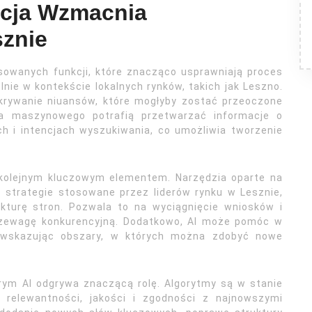
ncja Wzmacnia
znie
sowanych funkcji, które znacząco usprawniają proces
nie w kontekście lokalnych rynków, takich jak Leszno.
krywanie niuansów, które mogłyby zostać przeoczone
ia maszynowego potrafią przetwarzać informacje o
h i intencjach wyszukiwania, co umożliwia tworzenie
t kolejnym kluczowym elementem. Narzędzia oparte na
ać strategie stosowane przez liderów rynku w Lesznie,
rukturę stron. Pozwala to na wyciągnięcie wniosków i
przewagę konkurencyjną. Dodatkowo, AI może pomóc w
ji, wskazując obszary, w których można zdobyć nowe
órym AI odgrywa znaczącą rolę. Algorytmy są w stanie
h relewantności, jakości i zgodności z najnowszymi