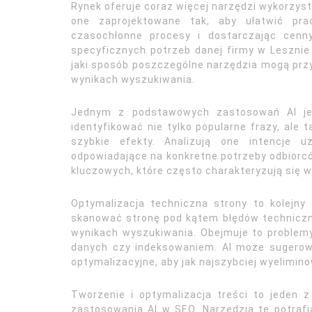
Rynek oferuje coraz więcej narzędzi wykorzyst
one zaprojektowane tak, aby ułatwić prac
czasochłonne procesy i dostarczając cenn
specyficznych potrzeb danej firmy w Lesznie 
jaki sposób poszczególne narzędzia mogą przy
wynikach wyszukiwania.
Jednym z podstawowych zastosowań AI jest
identyfikować nie tylko popularne frazy, ale 
szybkie efekty. Analizują one intencje 
odpowiadające na konkretne potrzeby odbiorc
kluczowych, które często charakteryzują się 
Optymalizacja techniczna strony to kolejny 
skanować stronę pod kątem błędów techniczn
wynikach wyszukiwania. Obejmuje to problemy
danych czy indeksowaniem. AI może sugerowa
optymalizacyjne, aby jak najszybciej wyelimin
Tworzenie i optymalizacja treści to jeden z
zastosowania AI w SEO. Narzędzia te potrafi