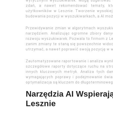
wytycznymi wyszukiwarek. Mogą sugerować 
zdań, a nawet rekomendować tematy, któ
użytkowników w Lesznie. Tworzenie wysokiej 
budowania pozycji w wyszukiwarkach, a AI mo
Przewidywanie zmian w algorytmach wyszukiwa
narzędziem. Analizując ogromne zbiory danyc
rozwoju wyszukiwarek. Pozwala to firmom z L
zanim zmiany te staną się powszechnie widoc
utrzymać, a nawet poprawić swoją pozycję w 
Zautomatyzowane raportowanie i analiza wynik
szczegółowe raporty dotyczące ruchu na stro
innych kluczowych metryk. Analiza tych da
wymagających poprawy i podejmowanie świad
optymalizacja są kluczem do długoterminoweg
Narzędzia AI Wspiera
Lesznie