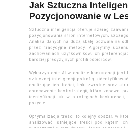
Jak Sztuczna Intelige
Pozycjonowanie w Les
Sztuczna inteligencja oferuje szereg zaawan
pozycjonowania stron internetowych, szczegól
Analiza danych na dużą skalę pozwala na od
przez tradycyjne metody. Algorytmy uczen
zachowaniach użytkowników, ich preferencjac
bardziej precyzyjnych profili odbiorców.
Wykorzystanie AI w analizie konkurencji jes
sztucznej inteligencji potrafią zidentyfikow
analizując ich treści, linki zwrotne oraz st
opracowanie kontrstrategii, która zapewni 
identyfikacji luk w strategiach konkurenc
pozycje.
Optymalizacja treści to kolejny obszar, w kt
analizować istniejące treści pod kątem ic