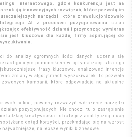
tingu internetowego, gdzie konkurencja jest na
 poszukują innowacyjnych rozwiązań, które pozwolą im
kuteczniejszych narzędzi, które zrewolucjonizowało
 Integracja AI z procesem pozycjonowania stron
ększając efektywność działań i przynosząc wymierne
esie jest kluczowe dla każdej firmy aspirującej do
 wyszukiwania.
ści do analizy ogromnych ilości danych, uczenia się
niezastąpionym pomocnikiem w optymalizacji strategii
jskuteczniejsze frazy kluczowe, analizować intencje
ywać zmiany w algorytmach wyszukiwarek. To pozwala
alizowanych kampanii, które odpowiadają na aktualne
urować online, powinny rozważyć wdrożenie narzędzi
 działań pozycjonujących. Nie chodzi tu o zastąpienie
ie ludzkiej kreatywności i strategii z analityczną mocą
potykane dotąd korzyści, przekładając się na wzrost
o najważniejsze, na lepsze wyniki biznesowe.