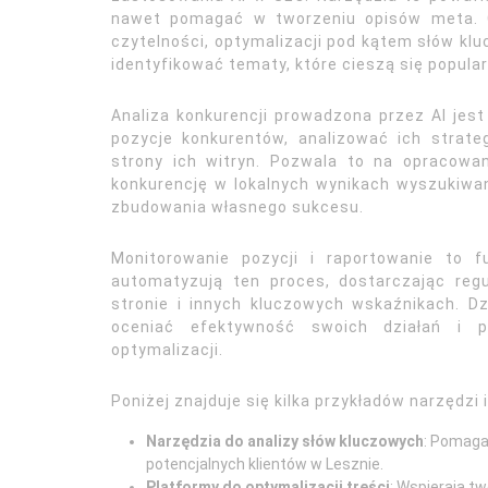
nawet pomagać w tworzeniu opisów meta. Co
czytelności, optymalizacji pod kątem słów k
identyfikować tematy, które cieszą się popula
Analiza konkurencji prowadzona przez AI jest
pozycje konkurentów, analizować ich strate
strony ich witryn. Pozwala to na opracowan
konkurencję w lokalnych wynikach wyszukiwani
zbudowania własnego sukcesu.
Monitorowanie pozycji i raportowanie to 
automatyzują ten proces, dostarczając reg
stronie i innych kluczowych wskaźnikach. D
oceniać efektywność swoich działań i 
optymalizacji.
Poniżej znajduje się kilka przykładów narzędz
Narzędzia do analizy słów kluczowych
: Pomaga
potencjalnych klientów w Lesznie.
Platformy do optymalizacji treści
: Wspierają t