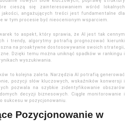
dodanie nowych słów kluczowych, poprawę struktury
re cieszą się zainteresowaniem wśród lokalnych
jakości, angażujących treści jest fundamentalne dla
że w tym procesie być nieocenionym wsparciem.
rek to aspekt, który sprawia, że AI jest tak cennym
h i trendy, algorytmy potrafią prognozować kierunki
eszna na proaktywne dostosowywanie swoich strategii,
zne. Dzięki temu można uniknąć spadków w rankingu i
wynikach wyszukiwania.
ów to kolejna zaleta. Narzędzia AI potrafią generować
nie, pozycji słów kluczowych, wskaźników konwersji i
nych pozwala na szybkie zidentyfikowanie obszarów
omych decyzji biznesowych. Ciągłe monitorowanie i
o sukcesu w pozycjonowaniu.
jące Pozycjonowanie w