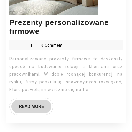
Prezenty personalizowane
Prezenty
firmowe
personalizowane
|
|
0 Comment
|
firmowe
Personalizowane prezenty firmowe to doskonały
sposób na budowanie relacji z klientami oraz
pracownikami. W dobie rosnącej konkurencji na
rynku, firmy poszukują innowacyjnych rozwiązań,
które pozwolą im wyróżnić się na tle
READ
READ MORE
MORE