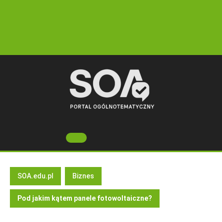
Skip
to
content
Open
Button
SOA.edu.pl
Biznes
Pod jakim kątem panele fotowoltaiczne?