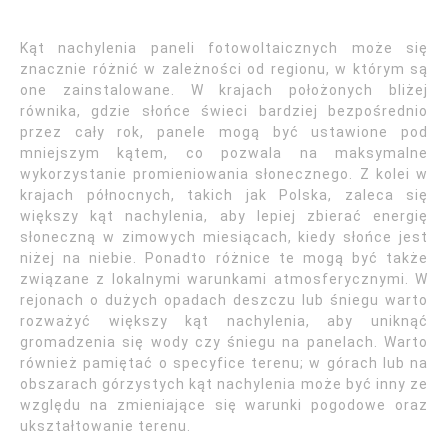
Kąt nachylenia paneli fotowoltaicznych może się
znacznie różnić w zależności od regionu, w którym są
one zainstalowane. W krajach położonych bliżej
równika, gdzie słońce świeci bardziej bezpośrednio
przez cały rok, panele mogą być ustawione pod
mniejszym kątem, co pozwala na maksymalne
wykorzystanie promieniowania słonecznego. Z kolei w
krajach północnych, takich jak Polska, zaleca się
większy kąt nachylenia, aby lepiej zbierać energię
słoneczną w zimowych miesiącach, kiedy słońce jest
niżej na niebie. Ponadto różnice te mogą być także
związane z lokalnymi warunkami atmosferycznymi. W
rejonach o dużych opadach deszczu lub śniegu warto
rozważyć większy kąt nachylenia, aby uniknąć
gromadzenia się wody czy śniegu na panelach. Warto
również pamiętać o specyfice terenu; w górach lub na
obszarach górzystych kąt nachylenia może być inny ze
względu na zmieniające się warunki pogodowe oraz
ukształtowanie terenu.