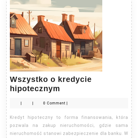
Wszystko o kredycie
Wszystko
hipotecznym
o
|
|
0 Comment
|
kredycie
hipotecznym
Kredyt hipoteczny to forma finansowania, która
pozwala na zakup nieruchomości, gdzie sama
nieruchomość stanowi zabezpieczenie dla banku. W