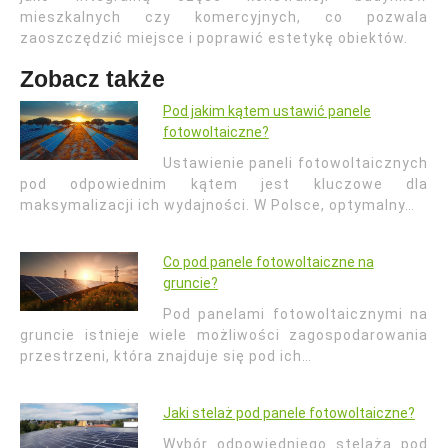
mieszkalnych czy komercyjnych, co pozwala
zaoszczędzić miejsce i poprawić estetykę obiektów.
Zobacz także
Pod jakim kątem ustawić panele
fotowoltaiczne?
Ustawienie paneli fotowoltaicznych
pod odpowiednim kątem jest kluczowe dla
maksymalizacji ich wydajności. W Polsce, optymalny…
Co pod panele fotowoltaiczne na
gruncie?
Pod panelami fotowoltaicznymi na
gruncie istnieje wiele możliwości zagospodarowania
przestrzeni, która znajduje się pod ich…
Jaki stelaż pod panele fotowoltaiczne?
Wybór odpowiedniego stelaża pod