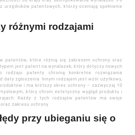
zależności od kraju oraz skomplikowania wynalazku. Po
z urzędników patentowych, którzy oceniają spełnienie
zy różnymi rodzajami
ów patentów, które różnią się zakresem ochrony oraz
typem jest patent na wynalazek, który dotyczy nowych
o rodzaju patenty chronią konkretne rozwiązania
d daty zgłoszenia. Innym rodzajem jest wzór użytkowy,
produktów i ma krótszy okres ochrony – zazwyczaj 10
mysłowym, który chroni estetyczny wygląd produktu i
krajach. Każdy z tych rodzajów patentów ma swoje
oraz zakresu ochrony.
łędy przy ubieganiu się o