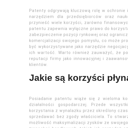
Patenty odgrywają kluczową rolę w ochronie 
narzędziem dla przedsiębiorców oraz nau
przynieść wiele korzyści, zarówno finansowyc
patentu zapewnia wyłączne prawo do korzysta
zabezpieczenie pozycji rynkowej oraz ogranic
komercjalizacji swojego pomysłu, co może p
być wykorzystywane jako narzędzie negocjac
ich wartość. Warto również zauważyć, że p
reputacji firmy jako innowacyjnej i zaawans
klientów.
Jakie są korzyści pły
Posiadanie patentu wiąże się z wieloma k
działalności gospodarczej. Przede wszyst
korzystania z wynalazku przez określony czas
sprzedawać bez zgody właściciela. To stwar
możliwość maksymalizacji zysków ze swojeg