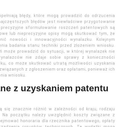
opełniają błędy, które mogą prowadzić do odrzucenia
najczęstszych błędów jest niewłaściwe przygotowanie
z precyzyjne sformułowanie roszczeń patentowych są
kowe lub nieprecyzyjne opisy mogą skutkować tym, że
ić nowości i innowacyjności wynalazku. Kolejnym
ia badania stanu techniki przed złożeniem wniosku.
ań może prowadzić do sytuacji, w której wynalazek nie
ynalazców nie zdaje sobie sprawy z konieczności
sku, co może skutkować utratą możliwości uzyskania
związanych z zgłoszeniem oraz opłatami, ponieważ ich
nia wniosku.
ane z uzyskaniem patentu
się znacznie różnić w zależności od kraju, rodzaju
. Na początku należy uwzględnić koszty związane z
ejmować honoraria dla rzecznika patentowego, opłaty
orządzenia rysunków technicznych. Te wydatki mogą