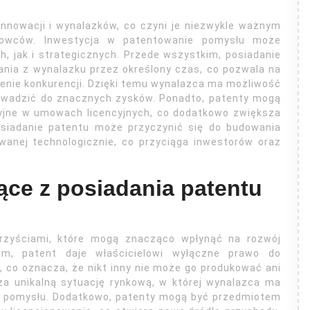
innowacji i wynalazków, co czyni je niezwykle ważnym
kowców. Inwestycja w patentowanie pomysłu może
h, jak i strategicznych. Przede wszystkim, posiadanie
nia z wynalazku przez określony czas, co pozwala na
zenie konkurencji. Dzięki temu wynalazca ma możliwość
rowadzić do znacznych zysków. Ponadto, patenty mogą
yjne w umowach licencyjnych, co dodatkowo zwiększa
osiadanie patentu może przyczynić się do budowania
owanej technologicznie, co przyciąga inwestorów oraz
nące z posiadania patentu
orzyściami, które mogą znacząco wpłynąć na rozwój
kim, patent daje właścicielowi wyłączne prawo do
, co oznacza, że nikt inny nie może go produkować ani
za unikalną sytuację rynkową, w której wynalazca ma
o pomysłu. Dodatkowo, patenty mogą być przedmiotem