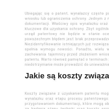
Ubiegając się o patent, wynalazcy często p
wniosku lub ograniczenia ochrony. Jednym z 
dokumentacji. Właściwy opis wynalazku ora
kluczowe dla uzyskania ochrony. Zbyt ogólni
urząd patentowy nie będzie w stanie ocen
powszechnym błędem jest brak przeprowadzen
Niezidentyfikowanie istniejących już rozwiąz
spełnia wymogu nowości. Ponadto, wielu w
zachowania tajemnicy przed złożeniem wnio
patentu. Warto również pamiętać o terminach 
niedotrzymanie może prowadzić do unieważnie
Jakie są koszty związ
Koszty związane z uzyskaniem patentu mogą 
wynalazku oraz etapu procesu patentowego
przygotowaniem dokumentacji, które mogą ob
za badania stanu techniki oraz koszty sp