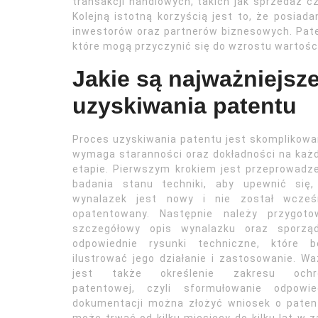
transakcji handlowych, takich jak sprzedaż c
Kolejną istotną korzyścią jest to, że posia
inwestorów oraz partnerów biznesowych. Pate
które mogą przyczynić się do wzrostu wartośc
Jakie są najważniejsze
uzyskiwania patentu
Proces uzyskiwania patentu jest skomplikowa
wymaga staranności oraz dokładności na ka
etapie. Pierwszym krokiem jest przeprowadz
badania stanu techniki, aby upewnić się,
wynalazek jest nowy i nie został wcześn
opatentowany. Następnie należy przygoto
szczegółowy opis wynalazku oraz sporząd
odpowiednie rysunki techniczne, które b
ilustrować jego działanie i zastosowanie. W
jest także określenie zakresu ochr
patentowej, czyli sformułowanie odpowi
dokumentacji można złożyć wniosek o paten