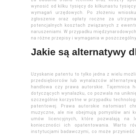
wynosić od kilku tysięcy do kilkunastu tysięc
wymagań urzędowych. Po złożeniu wniosku 
zgłoszenie oraz opłaty roczne za utrzym
potencjalnych kosztach związanych z ewent
naruszeniami. W przypadku międzynarodowyc
na różne przepisy i wymagania w poszczególny
Jakie są alternatywy d
Uzyskanie patentu to tylko jedna z wielu możli
przedsiębiorców lub wynalazców alternatyw
handlowa czy prawa autorskie. Tajemnica h
dotyczących wynalazku, co pozwala na uniknię
szczególnie korzystne w przypadku technologi
patentowej. Prawa autorskie natomiast chr
muzyczne, ale nie obejmują pomysłów ani ko
umów licencyjnych, które pozwalają na 
konieczności ich opatentowania. Warto r
instytucjami badawczymi, co może przynieść 