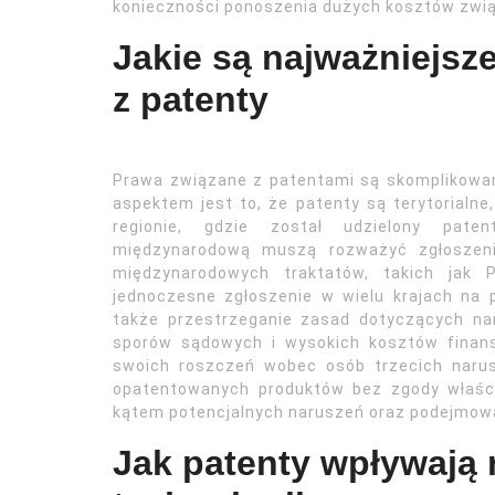
konieczności ponoszenia dużych kosztów zwi
Jakie są najważniejsz
z patenty
Prawa związane z patentami są skomplikowane
aspektem jest to, że patenty są terytorialne
regionie, gdzie został udzielony patent
międzynarodową muszą rozważyć zgłoszeni
międzynarodowych traktatów, takich jak P
jednoczesne zgłoszenie w wielu krajach na
także przestrzeganie zasad dotyczących n
sporów sądowych i wysokich kosztów finan
swoich roszczeń wobec osób trzecich narus
opatentowanych produktów bez zgody właścic
kątem potencjalnych naruszeń oraz podejmowa
Jak patenty wpływają 