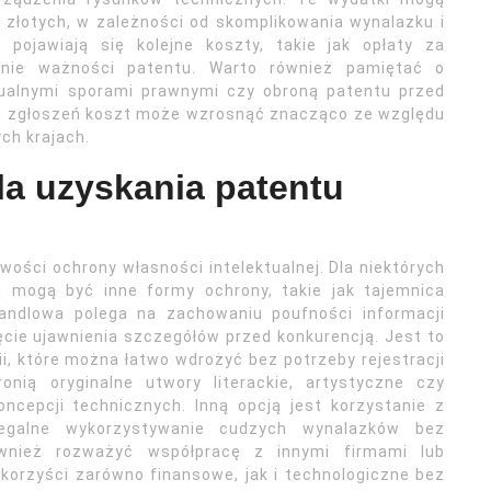
y złotych, w zależności od skomplikowania wynalazku i
pojawiają się kolejne koszty, takie jak opłaty za
anie ważności patentu. Warto również pamiętać o
ualnymi sporami prawnymi czy obroną patentu przed
h zgłoszeń koszt może wzrosnąć znacząco ze względu
ch krajach.
la uzyskania patentu
wości ochrony własności intelektualnej. Dla niektórych
ą mogą być inne formy ochrony, takie jak tajemnica
andlowa polega na zachowaniu poufności informacji
cie ujawnienia szczegółów przed konkurencją. Jest to
i, które można łatwo wdrożyć bez potrzeby rejestracji
onią oryginalne utwory literackie, artystyczne czy
ncepcji technicznych. Inną opcją jest korzystanie z
legalne wykorzystywanie cudzych wynalazków bez
ównież rozważyć współpracę z innymi firmami lub
korzyści zarówno finansowe, jak i technologiczne bez