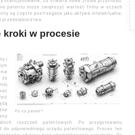
zy licencjonowanie, co otwiera nowe źródła przychodu.
danie patentu może zwiększyć wartość firmy w oczach
nty są często postrzegane jako aktywa intelektualne,
i przedsiębiorstwa.
 kroki w procesie
ny i
żdym
enie
 że
iej
wać
zić
ędą
ażne
Po co patent?
ony
ednich roszczeń patentowych. Po przygotowaniu
t do odpowiedniego urzędu patentowego. Proces ten