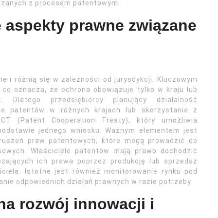
ązanych z procesem patentowym.
e aspekty prawne związane
 i różnią się w zależności od jurysdykcji. Kluczowym
, co oznacza, że ochrona obowiązuje tylko w kraju lub
. Dlatego przedsiębiorcy planujący działalność
e patentów w różnych krajach lub skorzystanie z
CT (Patent Cooperation Treaty), który umożliwia
 podstawie jednego wniosku. Ważnym elementem jest
aruszeń praw patentowych, które mogą prowadzić do
sowych. Właściciele patentów mają prawo dochodzić
zających ich prawa poprzez produkcję lub sprzedaż
iela. Istotne jest również monitorowanie rynku pod
nie odpowiednich działań prawnych w razie potrzeby.
na rozwój innowacji i