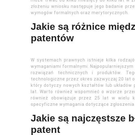
może trwać od kilku miesięcy do kilku lat w 
złożeniu wniosku następuje jego badanie prze
wymogów formalnych oraz merytorycznych.
Jakie są różnice międ
patentów
W systemach prawnych istnieje kilka rodzaj
wymaganiami formalnymi. Najpopularniejszym 
rozwiązań technicznych i produktów. Teg
technologiczne przez okres zazwyczaj 20 lat o
który dotyczy nowych kształtów lub układów 
lat. Warto również wspomnieć o wzorze prze
również obowiązuje przez 25 lat w wielu 
specyficzne wymagania dotyczące zgłoszenia 
Jakie są najczęstsze b
patent