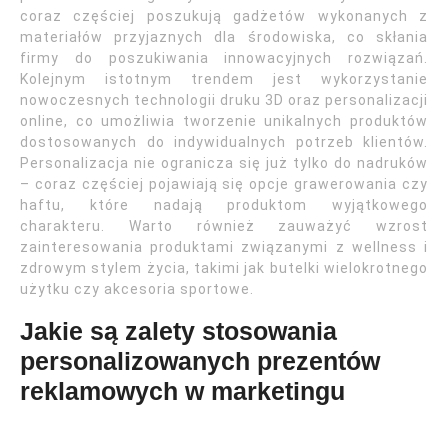
coraz częściej poszukują gadżetów wykonanych z
materiałów przyjaznych dla środowiska, co skłania
firmy do poszukiwania innowacyjnych rozwiązań.
Kolejnym istotnym trendem jest wykorzystanie
nowoczesnych technologii druku 3D oraz personalizacji
online, co umożliwia tworzenie unikalnych produktów
dostosowanych do indywidualnych potrzeb klientów.
Personalizacja nie ogranicza się już tylko do nadruków
– coraz częściej pojawiają się opcje grawerowania czy
haftu, które nadają produktom wyjątkowego
charakteru. Warto również zauważyć wzrost
zainteresowania produktami związanymi z wellness i
zdrowym stylem życia, takimi jak butelki wielokrotnego
użytku czy akcesoria sportowe.
Jakie są zalety stosowania
personalizowanych prezentów
reklamowych w marketingu