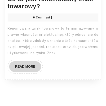
Co
towarowy?
to
|
|
0 Comment
|
jest
renomowany
Renomowany znak towarowy to termin używany w
znak
prawie własności intelektualnej, który odnosi się do
towarowy?
znaków, które zdobyły uznanie wśród konsumentów
dzięki swojej jakości, reputacji oraz długotrwałemu
użytkowaniu na rynku. Znak
READ
READ MORE
MORE