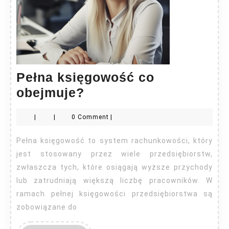
Pełna księgowość co
Pełna
obejmuje?
księgowość
|
|
0 Comment
|
co
obejmuje?
Pełna księgowość to system rachunkowości, który
jest stosowany przez wiele przedsiębiorstw,
zwłaszcza tych, które osiągają wyższe przychody
lub zatrudniają większą liczbę pracowników. W
ramach pełnej księgowości przedsiębiorstwa są
zobowiązane do