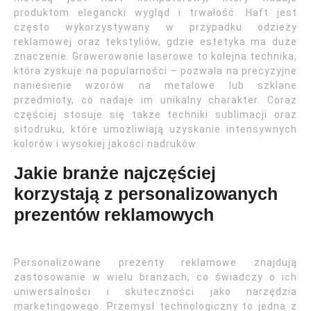
produktom elegancki wygląd i trwałość. Haft jest
często wykorzystywany w przypadku odzieży
reklamowej oraz tekstyliów, gdzie estetyka ma duże
znaczenie. Grawerowanie laserowe to kolejna technika,
która zyskuje na popularności – pozwala na precyzyjne
naniesienie wzorów na metalowe lub szklane
przedmioty, co nadaje im unikalny charakter. Coraz
częściej stosuje się także techniki sublimacji oraz
sitodruku, które umożliwiają uzyskanie intensywnych
kolorów i wysokiej jakości nadruków.
Jakie branże najczęściej
korzystają z personalizowanych
prezentów reklamowych
Personalizowane prezenty reklamowe znajdują
zastosowanie w wielu branżach, co świadczy o ich
uniwersalności i skuteczności jako narzędzia
marketingowego. Przemysł technologiczny to jedna z