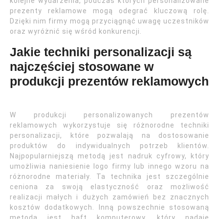
kolejne wydarzenia, podczas których personalizowane
prezenty reklamowe mogą odegrać kluczową rolę.
Dzięki nim firmy mogą przyciągnąć uwagę uczestników
oraz wyróżnić się wśród konkurencji.
Jakie techniki personalizacji są
najczęściej stosowane w
produkcji prezentów reklamowych
W produkcji personalizowanych prezentów
reklamowych wykorzystuje się różnorodne techniki
personalizacji, które pozwalają na dostosowanie
produktów do indywidualnych potrzeb klientów.
Najpopularniejszą metodą jest nadruk cyfrowy, który
umożliwia naniesienie logo firmy lub innego wzoru na
różnorodne materiały. Ta technika jest szczególnie
ceniona za swoją elastyczność oraz możliwość
realizacji małych i dużych zamówień bez znacznych
kosztów dodatkowych. Inną powszechnie stosowaną
metodą jest haft komputerowy, który nadaje