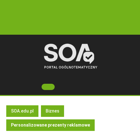
Skip
to
content
Open
Button
SOA.edu.pl
Biznes
Personalizowane prezenty reklamowe