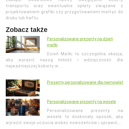
transportu oraz ewentualne opłaty związane z
projektowaniem grafiki czy przygotowaniem matryc do
druku lub haftu.
Zobacz także
Personalizowane prezenty na dzień
matki
Dzień Matki to szczególna okazja,
aby wyrazić naszą miłość i wdzięczność dla
najważniejszej kobiety w…
Prezenty personalizowane dla niemowląt
Personalizowane prezenty na wesele
Personalizowane prezenty na
wesele to doskonały sposób, aby
wyrazić swoje uczucia wobec nowożeńców i sprawić,…