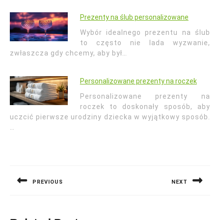
Prezenty na ślub personalizowane
Wybór idealnego prezentu na ślub
to często nie lada wyzwanie,
zwłaszcza gdy chcemy, aby był…
Personalizowane prezenty na roczek
Personalizowane prezenty na
roczek to doskonały sposób, aby
uczcić pierwsze urodziny dziecka w wyjątkowy sposób.
…
Nawigacja
wpisu
PREVIOUS
NEXT
Previous
Next
post:
post: