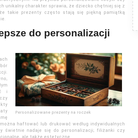
ch unikalny charakter sprawia, że dziecko chętniej się z
 że takie prezenty często stają się piękną pamiątką
ie.
lepsze do personalizacji
ach
bór
ji.
wno,
ałym
ć i
czy
ukty
daty
Personalizowane prezenty na roczek
gamę
 można haftować lub drukować według indywidualnych
y świetnie nadaje się do personalizacji; filiżanki czy
cjonalne, ale także estetyczne.