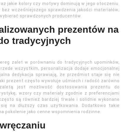
raz jakie kolory czy motywy dominują w jego otoczeniu.
 bez wcześniejszego sprawdzenia jakości materiałów;
 wybierać sprawdzonych producentów.
nalizowanych prezentów na
do tradycyjnych
ereg zalet w porównaniu do tradycyjnych upominków,
Przede wszystkim, personalizacja dodaje emocjonalnej
alna dedykacja sprawiają, że przedmiot staje się nie
Taki prezent często wywołuje uśmiech i radość zarówno
 zaletą jest możliwość dostosowania prezentu do
ystykę, wzory czy materiały zgodnie z preferencjami
ęsto są również bardziej trwałe i solidnie wykonane
 się na dłuższy czas użytkowania. Dodatkowo takie
a pokolenie jako cenne wspomnienia rodzinne.
 wręczaniu