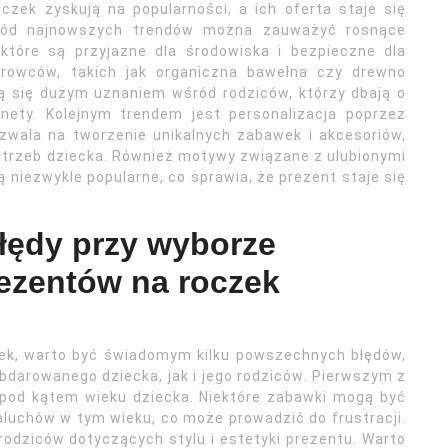
zek zyskują na popularności, a ich oferta staje się
śród najnowszych trendów można zauważyć rosnące
 które są przyjazne dla środowiska i bezpieczne dla
urowców, takich jak organiczna bawełna czy drewno
ą się dużym uznaniem wśród rodziców, którzy dbają o
nety. Kolejnym trendem jest personalizacja poprzez
zwala na tworzenie unikalnych zabawek i akcesoriów,
trzeb dziecka. Również motywy związane z ulubionymi
niezwykle popularne, co sprawia, że prezent staje się
błędy przy wyborze
ezentów na roczek
zek, warto być świadomym kilku powszechnych błędów,
darowanego dziecka, jak i jego rodziców. Pierwszym z
 pod kątem wieku dziecka. Niektóre zabawki mogą być
luchów w tym wieku, co może prowadzić do frustracji.
rodziców dotyczących stylu i estetyki prezentu. Warto