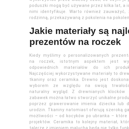
poduszki mogą być używane przez kilka lat, a i
nimi identyfikuje. Warto również zauważyć,
rodzinną, przekazywaną z pokolenia na pokolen
Jakie materiały są naj
prezentów na roczek
Kiedy myślimy o personalizowanych prezent
na roczek, istotnym aspektem jest wy
odpowiednich materiałów do ich produkc
Najczęściej wykorzystywane materiały to dre
tkaniny oraz ceramika. Drewno jest doskon
wyborem ze względu na swoją trwałoś
naturalny wygląd. Z drewnianych klocków 
zabawek można łatwo stworzyć unikalne prod
poprzez grawerowanie imienia dziecka lub 
urodzin. Tkaniny natomiast oferują szeroką 
możliwości – od kocyków po ubranka – które
projektów. Ceramika to kolejny materiał, któr
talerze z imieniem malucha będą nie tylko funk