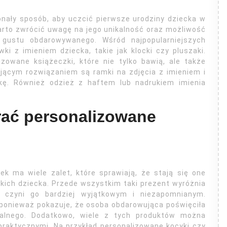
nały sposób, aby uczcić pierwsze urodziny dziecka w
arto zwrócić uwagę na jego unikalność oraz możliwość
 gustu obdarowywanego. Wśród najpopularniejszych
i z imieniem dziecka, takie jak klocki czy pluszaki.
owane książeczki, które nie tylko bawią, ale także
ującym rozwiązaniem są ramki na zdjęcia z imieniem i
tkę. Również odzież z haftem lub nadrukiem imienia
rać personalizowane
k ma wiele zalet, które sprawiają, że stają się one
skich dziecka. Przede wszystkim taki prezent wyróżnia
 czyni go bardziej wyjątkowym i niezapomnianym.
 ponieważ pokazuje, że osoba obdarowująca poświęciła
alnego. Dodatkowo, wiele z tych produktów można
praktycznymi. Na przykład personalizowane kocyki czy