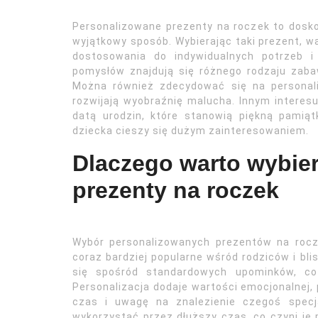
Personalizowane prezenty na roczek to dosko
wyjątkowy sposób. Wybierając taki prezent, w
dostosowania do indywidualnych potrzeb i
pomysłów znajdują się różnego rodzaju zabawk
Można również zdecydować się na personaliz
rozwijają wyobraźnię malucha. Innym interes
datą urodzin, które stanowią piękną pamią
dziecka cieszy się dużym zainteresowaniem.
Dlaczego warto wybie
prezenty na roczek
Wybór personalizowanych prezentów na rocze
coraz bardziej popularne wśród rodziców i bli
się spośród standardowych upominków, co
Personalizacja dodaje wartości emocjonalnej,
czas i uwagę na znalezienie czegoś specj
wykorzystać przez dłuższy czas, co czyni je 