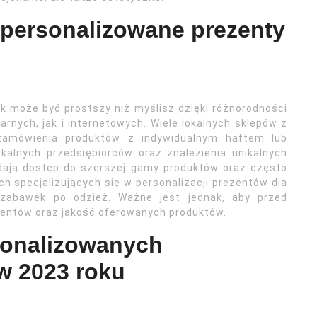
 personalizowane prezenty
 może być prostszy niż myślisz dzięki różnorodności
rnych, jak i internetowych. Wiele lokalnych sklepów z
 zamówienia produktów z indywidualnym haftem lub
kalnych przedsiębiorców oraz znalezienia unikalnych
 dają dostęp do szerszej gamy produktów oraz często
h specjalizujących się w personalizacji prezentów dla
zabawek po odzież. Ważne jest jednak, aby przed
ientów oraz jakość oferowanych produktów.
sonalizowanych
w 2023 roku