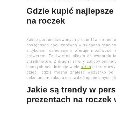
Gdzie kupić najlepsze
na roczek
Zakup personalizowanych prezentów na roczek
dostępnych opcji zarówno w sklepach stacjona
artykułami dziecięcymi oferuje możliwość
grawerem. To świetna okazja do wsparcia lo
przedmiotów. Z drugiej strony zakupy online
lepszych cen. Istnieje wiele
stron
internetowyc
dzieci, gdzie można znaleźć wszystko od 
dokonaniem zakupu sprawdzić opinie innych kl
Jakie są trendy w per
prezentach na roczek 