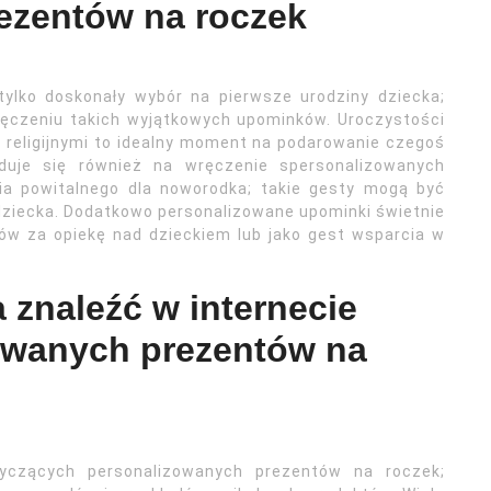
ezentów na roczek
tylko doskonały wybór na pierwsze urodziny dziecka;
 wręczeniu takich wyjątkowych upominków. Uroczystości
religijnymi to idealny moment na podarowanie czegoś
duje się również na wręczenie spersonalizowanych
ia powitalnego dla noworodka; takie gesty mogą być
dziecka. Dodatkowo personalizowane upominki świetnie
ców za opiekę nad dzieckiem lub jako gest wsparcia w
 znaleźć w internecie
owanych prezentów na
otyczących personalizowanych prezentów na roczek;