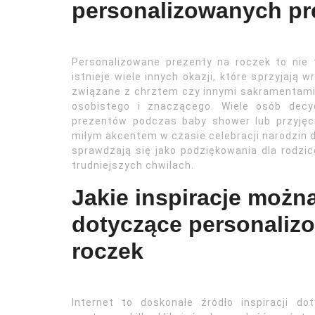
personalizowanych pr
Personalizowane prezenty na roczek to nie 
istnieje wiele innych okazji, które sprzyjają
związane z chrztem czy innymi sakramentami 
osobistego i znaczącego. Wiele osób decy
prezentów podczas baby shower lub przyjęc
miłym akcentem w czasie celebracji narodzin 
sprawdzają się jako podziękowania dla rodzi
trudniejszych chwilach.
Jakie inspiracje można
dotyczące personaliz
roczek
Internet to doskonałe źródło inspiracji d