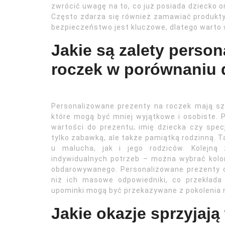
zwrócić uwagę na to, co już posiada dziecko o
Często zdarza się również zamawiać produkty
bezpieczeństwo jest kluczowe, dlatego warto
Jakie są zalety perso
roczek w porównaniu 
Personalizowane prezenty na roczek mają sz
które mogą być mniej wyjątkowe i osobiste. 
wartości do prezentu; imię dziecka czy specj
tylko zabawką, ale także pamiątką rodzinną. 
u malucha, jak i jego rodziców. Kolejną
indywidualnych potrzeb – można wybrać kolor
obdarowywanego. Personalizowane prezenty cz
niż ich masowe odpowiedniki, co przekłada
upominki mogą być przekazywane z pokolenia n
Jakie okazje sprzyjają