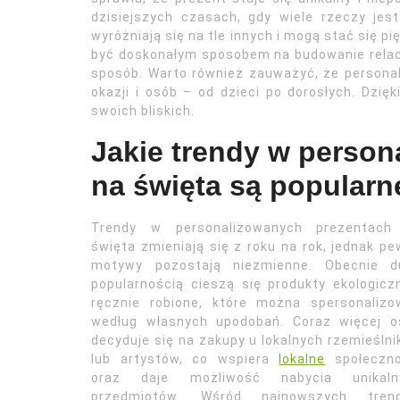
dzisiejszych czasach, gdy wiele rzeczy je
wyróżniają się na tle innych i mogą stać się p
być doskonałym sposobem na budowanie relacji
sposób. Warto również zauważyć, że person
okazji i osób – od dzieci po dorosłych. Dzię
swoich bliskich.
Jakie trendy w perso
na święta są popularn
Trendy w personalizowanych prezentach
święta zmieniają się z roku na rok, jednak p
motywy pozostają niezmienne. Obecnie d
popularnością cieszą się produkty ekologicz
ręcznie robione, które można spersonalizo
według własnych upodobań. Coraz więcej o
decyduje się na zakupy u lokalnych rzemieśln
lub artystów, co wspiera
lokalne
społeczno
oraz daje możliwość nabycia unikaln
przedmiotów. Wśród najnowszych tren