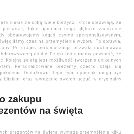
a niesie ze sobą wiele korzyści, które sprawiają, że
o pierwsze, takie upominki mają głębsze znaczenie
edy obdarowujemy kogoś czymś spersonalizowanym,
święciliśmy czas na przemyślenie wyboru. To sprawia,
iany. Po drugie, personalizacja pozwala dostosować
 obdarowywanej osoby. Dzięki temu mamy pewność, że
ć. Kolejną zaletą jest możliwość tworzenia unikalnych
em. Personalizowane prezenty często stają się
pokolenie. Dodatkowo, tego typu upominki mogą być
 bliskimi oraz wyrażenie swoich uczuć w oryginalny
do zakupu
ezentów na święta
nych prezentów na święta wymaga przemyślenia kilku