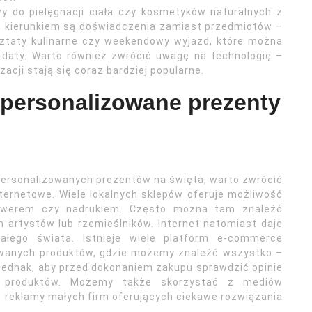
y do pielęgnacji ciała czy kosmetyków naturalnych z
m kierunkiem są doświadczenia zamiast przedmiotów –
sztaty kulinarne czy weekendowy wyjazd, które można
 daty. Warto również zwrócić uwagę na technologię –
acji stają się coraz bardziej popularne.
 personalizowane prezenty
personalizowanych prezentów na święta, warto zwrócić
nternetowe. Wiele lokalnych sklepów oferuje możliwość
awerem czy nadrukiem. Często można tam znaleźć
 artystów lub rzemieślników. Internet natomiast daje
łego świata. Istnieje wiele platform e-commerce
zowanych produktów, gdzie możemy znaleźć wszystko –
 jednak, aby przed dokonaniem zakupu sprawdzić opinie
h produktów. Możemy także skorzystać z mediów
ę reklamy małych firm oferujących ciekawe rozwiązania