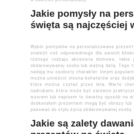
Jakie pomysły na per
święta są najczęściej
Wybór pomysłów na personalizowane prezenty
znaleźć coś odpowiedniego dla swoich bliski
różnego rodzaju akcesoria domowe, takie 
obdarowywanej osoby lub ważną datę. Tego ty
nadają mu osobisty charakter. Innym popular
można umieścić imiona bohaterów oraz dedyka
które można czytać przez lata. Warto rów
nadrukami, która może być zarówno praktyczna
wzorem lub napisem to świetny sposób na wyr
doskonałym prezentem mogą być obrazy lub g
pasować do stylu życia obdarowywanej osoby.
Jakie są zalety dawan