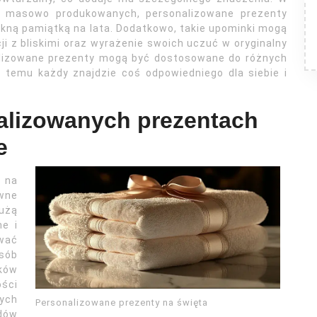
st masowo produkowanych, personalizowane prezenty
iękną pamiątką na lata. Dodatkowo, takie upominki mogą
 z bliskimi oraz wyrażenie swoich uczuć w oryginalny
alizowane prezenty mogą być dostosowane do różnych
ki temu każdy znajdzie coś odpowiedniego dla siebie i
nalizowanych prezentach
e
 na
ewne
użą
ne i
wać
sób
ików
ści
ych
Personalizowane prezenty na święta
dów