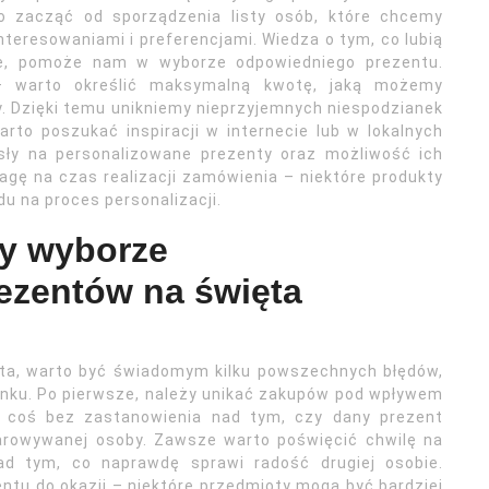
o zacząć od sporządzenia listy osób, które chcemy
teresowaniami i preferencjami. Wiedza o tym, co lubią
je, pomoże nam w wyborze odpowiedniego prezentu.
 – warto określić maksymalną kwotę, jaką możemy
y. Dzięki temu unikniemy nieprzyjemnych niespodzianek
rto poszukać inspiracji w internecie lub w lokalnych
sły na personalizowane prezenty oraz możliwość ich
gę na czas realizacji zamówienia – niektóre produkty
u na proces personalizacji.
zy wyborze
ezentów na święta
ęta, warto być świadomym kilku powszechnych błędów,
nku. Po pierwsze, należy unikać zakupów pod wpływem
y coś bez zastanowienia nad tym, czy dany prezent
arowywanej osoby. Zawsze warto poświęcić chwilę na
ad tym, co naprawdę sprawi radość drugiej osobie.
ntu do okazji – niektóre przedmioty mogą być bardziej