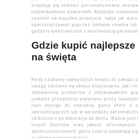
znajdują się również personalizowane zestaw
indywidualnymi etykietami. Kolejnym ciekawy
voucher na wspólne przeżycie, takie jak war
spersonalizować poprzez dodanie imienia lub
gadżety elektroniczne z możliwością personaliz
Gdzie kupić najlepsze
na święta
Kiedy szukamy najlepszych miejsc do zakupu 
uwagę zarówno na sklepy stacjonarne, jak i i
zamówienia produktów z indywidualnym gr
unikalne przedmioty wykonane przez lokalnych
nam dostęp do szerokiej gamy ofert z ca
specjalizujących się w sprzedaży personali
od biżuterii po dekoracje do domu. Ważne jest
innych klientów oraz jakość oferowanyc
społecznościowych, gdzie często pojawiają si
w zakresie personalizacji.