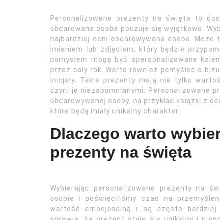
Personalizowane prezenty na święta to dos
obdarowana osoba poczuje się wyjątkowo. Wybi
najbardziej ceni obdarowywana osoba. Może t
imieniem lub zdjęciem, który będzie przypom
pomysłem mogą być spersonalizowane kalend
przez cały rok. Warto również pomyśleć o biż
inicjały. Takie prezenty mają nie tylko wart
czyni je niezapomnianymi. Personalizowane p
obdarowywanej osoby, na przykład książki z ded
które będą miały unikalny charakter.
Dlaczego warto wybie
prezenty na święta
Wybierając personalizowane prezenty na ś
osobie i poświęciliśmy czas na przemyśle
wartość emocjonalną i są często bardziej 
sprawia, że prezent staje się unikalny i ni