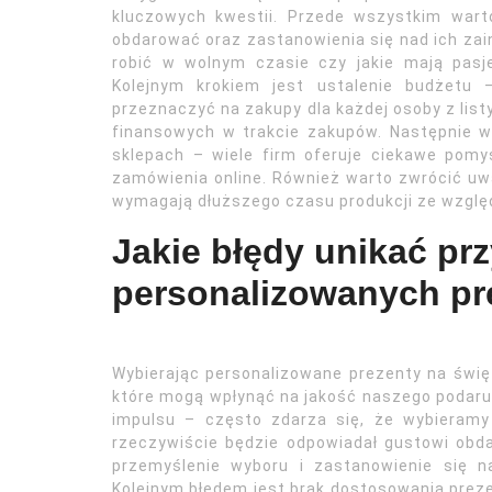
kluczowych kwestii. Przede wszystkim wart
obdarować oraz zastanowienia się nad ich zain
robić w wolnym czasie czy jakie mają pas
Kolejnym krokiem jest ustalenie budżetu
przeznaczyć na zakupy dla każdej osoby z list
finansowych w trakcie zakupów. Następnie wa
sklepach – wiele firm oferuje ciekawe pomy
zamówienia online. Również warto zwrócić uwa
wymagają dłuższego czasu produkcji ze względ
Jakie błędy unikać pr
personalizowanych pr
Wybierając personalizowane prezenty na świ
które mogą wpłynąć na jakość naszego podaru
impulsu – często zdarza się, że wybieram
rzeczywiście będzie odpowiadał gustowi obd
przemyślenie wyboru i zastanowienie się n
Kolejnym błędem jest brak dostosowania preze