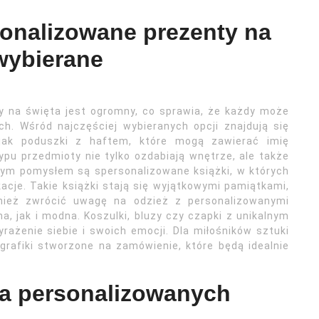
sonalizowane prezenty na
 wybierane
 na święta jest ogromny, co sprawia, że każdy może
ch. Wśród najczęściej wybieranych opcji znajdują się
jak poduszki z haftem, które mogą zawierać imię
pu przedmioty nie tylko ozdabiają wnętrze, ale także
nym pomysłem są spersonalizowane książki, w których
cje. Takie książki stają się wyjątkowymi pamiątkami,
nież zwrócić uwagę na odzież z personalizowanymi
, jak i modna. Koszulki, bluzy czy czapki z unikalnym
ażenie siebie i swoich emocji. Dla miłośników sztuki
rafiki stworzone na zamówienie, które będą idealnie
ia personalizowanych