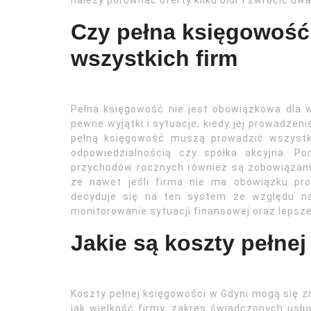
należy porównać oferty kilku biur i zwrócić uwa
Czy pełna księgowość
wszystkich firm
Pełna księgowość nie jest obowiązkowa dla ws
pewne wyjątki i sytuacje, kiedy jej prowadzeni
pełną księgowość muszą prowadzić wszystkie
odpowiedzialnością czy spółka akcyjna. Pon
przychodów rocznych również są zobowiązani
że nawet jeśli firma nie ma obowiązku pro
decyduje się na ten system ze względu na
monitorowanie sytuacji finansowej oraz lepsze
Jakie są koszty pełne
Koszty pełnej księgowości w Gdyni mogą się zn
jak wielkość firmy, zakres świadczonych usł