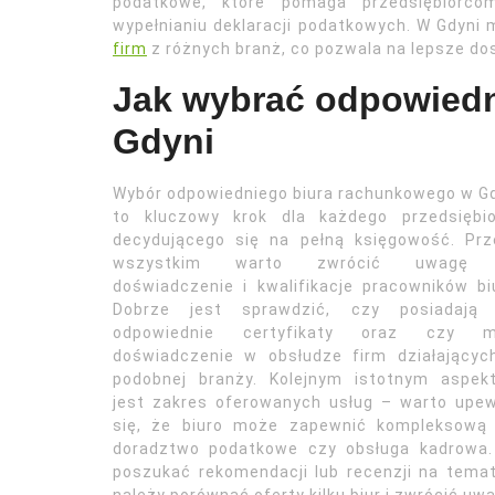
podatkowe, które pomaga przedsiębiorco
wypełnianiu deklaracji podatkowych. W Gdyni m
firm
z różnych branż, co pozwala na lepsze dos
Jak wybrać odpowiedn
Gdyni
Wybór odpowiedniego biura rachunkowego w G
to kluczowy krok dla każdego przedsiębio
decydującego się na pełną księgowość. Prz
wszystkim warto zwrócić uwagę
doświadczenie i kwalifikacje pracowników bi
Dobrze jest sprawdzić, czy posiadają 
odpowiednie certyfikaty oraz czy m
doświadczenie w obsłudze firm działającyc
podobnej branży. Kolejnym istotnym aspek
jest zakres oferowanych usług – warto upe
się, że biuro może zapewnić kompleksową 
doradztwo podatkowe czy obsługa kadrowa. 
poszukać rekomendacji lub recenzji na temat