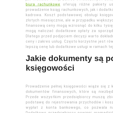
biura rachunkowe
oferują różne pakiety u
prowadzenie ksiąg rachunkowych, jak i dodatk
kadrowa. Koszt podstawowej obsługi księgo
złotych miesięcznie, ale w przypadku większy
finansową ceny mogą wzrosnąć do kilku tysięc
mogą naliczać dodatkowe opłaty za sporząd
Dlatego przed podjęciem decyzji warto dokładn
ceny i zakres usług. Często korzystne jest r
lepszą cenę lub dodatkowe usługi w ramach tej
Jakie dokumenty są po
księgowości
Prowadzenie pełnej księgowości wiąże się z
dokumentów finansowych, które są niezbęd
Przede wszystkim przedsiębiorcy muszą zbi
podstawę do rejestrowania przychodów i kos
wypłat z konta bankowego, co pozwala na
Dodatkowo przedsiębiorcy powinni gromadzi