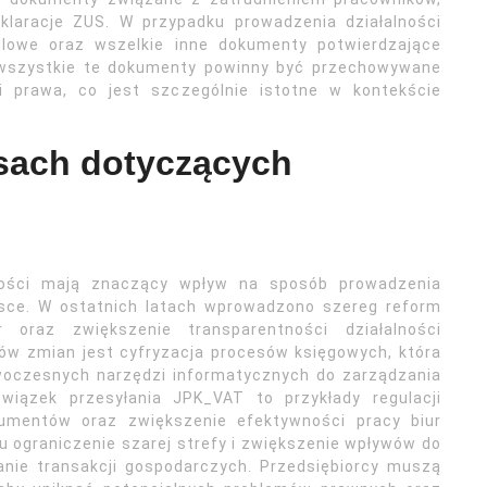
eklaracje ZUS. W przypadku prowadzenia działalności
lowe oraz wszelkie inne dokumenty potwierdzające
 wszystkie te dokumenty powinny być przechowywane
i prawa, co jest szczególnie istotne w kontekście
isach dotyczących
ości mają znaczący wpływ na sposób prowadzenia
olsce. W ostatnich latach wprowadzono szereg reform
oraz zwiększenie transparentności działalności
ów zmian jest cyfryzacja procesów księgowych, która
woczesnych narzędzi informatycznych do zarządzania
wiązek przesyłania JPK_VAT to przykłady regulacji
umentów oraz zwiększenie efektywności pracy biur
 ograniczenie szarej strefy i zwiększenie wpływów do
nie transakcji gospodarczych. Przedsiębiorcy muszą