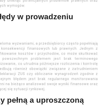
aby uniknąć potencjalnych problemów prawnych oraz
wych wymogów.
błędy w prowadzeniu
ieloma wyzwaniami, a przedsiębiorcy często popełniają
 konsekwencji finansowych lub prawnych. Jednym z
yfikowanie kosztów i przychodów, co może skutkować
ym powszechnym problemem jest brak terminowego
zowanie, co utrudnia późniejsze rozliczenia i kontrolę
iedbują również obowiązki związane z zatrudnieniem
deklaracji ZUS czy obliczanie wynagrodzeń zgodnie z
lejnym błędem jest brak regularnego monitorowania
inni na bieżąco analizować swoje wyniki finansowe oraz
cej się sytuacji rynkowej.
zy pełną a uproszczoną