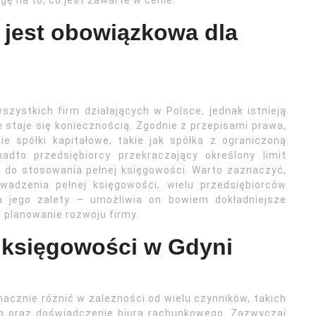
gę na to, co jest zawarte w cenie.
 jest obowiązkowa dla
zystkich firm działających w Polsce, jednak istnieją
e staje się koniecznością. Zgodnie z przepisami prawa,
 spółki kapitałowe, takie jak spółka z ograniczoną
adto przedsiębiorcy przekraczający określony limit
 do stosowania pełnej księgowości. Warto zaznaczyć,
wadzenia pełnej księgowości, wielu przedsiębiorców
 jego zalety – umożliwia on bowiem dokładniejsze
 planowanie rozwoju firmy.
j księgowości w Gdyni
acznie różnić w zależności od wielu czynników, takich
ug oraz doświadczenie biura rachunkowego. Zazwyczaj