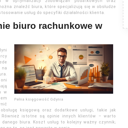
m w optymalizacji zobowiązań podatkowych oraz
ożna znaleźć biura, które specjalizują się w obsłudze
tosowanie usług do specyfiki działalności klienta.
ie biuro rachunkowe w
dyni
rcy
ede
 na
ura.
oni
ają
h w
tem
Pełna księgowość Gdynia
wnić
obsługę księgową oraz dodatkowe usługi, takie jak
Również istotne są opinie innych klientów – warto
 danego biura. Koszt usług to kolejny ważny czynnik;