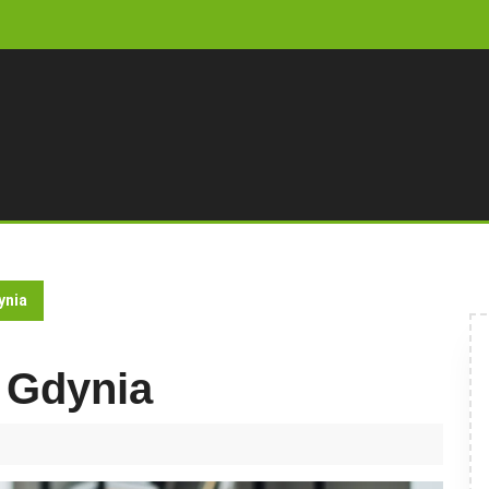
ynia
 Gdynia