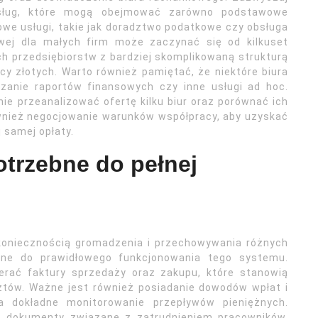
sług, które mogą obejmować zarówno podstawowe
owe usługi, takie jak doradztwo podatkowe czy obsługa
wej dla małych firm może zaczynać się od kilkuset
ch przedsiębiorstw z bardziej skomplikowaną strukturą
y złotych. Warto również pamiętać, że niektóre biura
zanie raportów finansowych czy inne usługi ad hoc.
ie przeanalizować ofertę kilku biur oraz porównać ich
ównież negocjowanie warunków współpracy, aby uzyskać
 samej opłaty.
trzebne do pełnej
 koniecznością gromadzenia i przechowywania różnych
ne do prawidłowego funkcjonowania tego systemu.
erać faktury sprzedaży oraz zakupu, które stanowią
ztów. Ważne jest również posiadanie dowodów wpłat i
 dokładne monitorowanie przepływów pieniężnych.
ć dokumenty związane z zatrudnieniem pracowników,