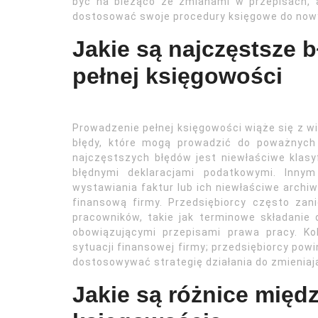
być na bieżąco ze zmianami w przepisach, 
dostosować swoje procedury księgowe do no
Jakie są najczęstsze 
pełnej księgowości
Prowadzenie pełnej księgowości wiąże się z w
błędy, które mogą prowadzić do poważnych
najczęstszych błędów jest niewłaściwe klas
błędnymi deklaracjami podatkowymi. Inn
wystawiania faktur lub ich niewłaściwe archiwi
finansową firmy. Przedsiębiorcy często zan
pracowników, takie jak terminowe składanie 
obowiązującymi przepisami prawa pracy. Ko
sytuacji finansowej firmy; przedsiębiorcy pow
dostosowywać strategię działania do zmieniają
Jakie są różnice międ