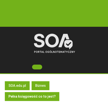
Skip
to
content
Open
Button
SOA.edu.pl
Biznes
Pełna księgowość co to jest?