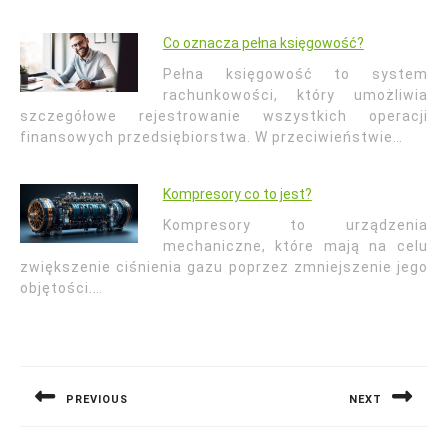
Co oznacza pełna księgowość?
Pełna księgowość to system
rachunkowości, który umożliwia
szczegółowe rejestrowanie wszystkich operacji
finansowych przedsiębiorstwa. W przeciwieństwie…
Kompresory co to jest?
Kompresory to urządzenia
mechaniczne, które mają na celu
zwiększenie ciśnienia gazu poprzez zmniejszenie jego
objętości.…
Nawigacja
wpisu
PREVIOUS
NEXT
Previous
Next
post:
post: