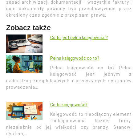
zasad archiwizacji dokumentacji – wszystkie faktury i
inne dokumenty powinny być przechowywane przez
określony czas zgodnie z przepisami prawa.
Zobacz także
Co to jest pełna księgowość?
Pełna księgowość co to?
Pełna księgowość co to? Pełna
księgowość jest jednym z
najbardziej kompleksowych i precyzyjnych systemów
prowadzenia…
Co to księgowość?
Księgowość to nieodłączny element
funkcjonowania każdej firmy,
niezależnie od jej wielkości czy branży. Stanowi
system,…