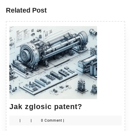
Related Post
Jak
Jak zglosic patent?
zglosic
|
|
0 Comment
|
patent?