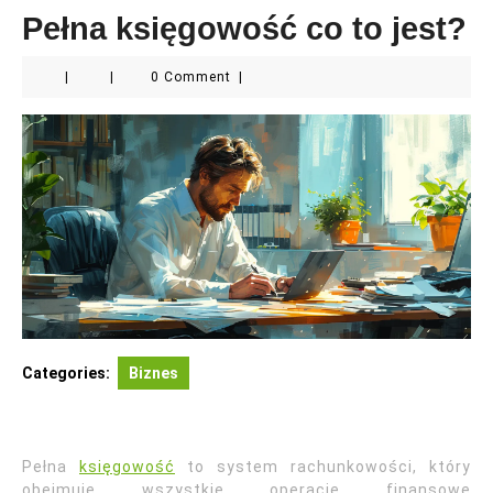
Pełna księgowość co to jest?
|
|
0 Comment
|
Categories:
Biznes
Pełna
księgowość
to system rachunkowości, który
obejmuje wszystkie operacje finansowe