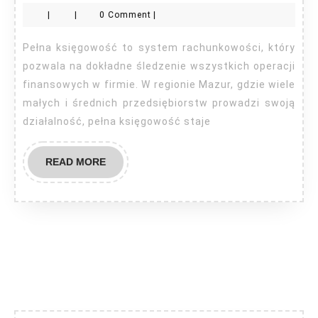
księg
|
|
0 Comment
|
Mazur
Pełna księgowość to system rachunkowości, który
pozwala na dokładne śledzenie wszystkich operacji
finansowych w firmie. W regionie Mazur, gdzie wiele
małych i średnich przedsiębiorstw prowadzi swoją
działalność, pełna księgowość staje
READ
READ MORE
MORE