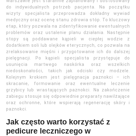
Warszawie jest starannie zaplanowany i dostosowany
do indywidualnych potrzeb pacjenta. Na początku
wizyty specjalista przeprowadza dokładny wywiad
medyczny oraz ocenę stanu zdrowia stóp. To kluczowy
etap, który pozwala na zidentyfikowanie ewentualnych
problemów oraz ustalenie planu działania. Następnie
stopy są poddawane kąpieli w ciepłej wodzie z
dodatkiem soli lub olejków eterycznych, co pozwala na
zrelaksowanie mięśni i przygotowanie ich do dalszej
pielęgnacji. Po kąpieli specjalista przystępuje do
usunięcia martwego naskórka oraz wszelkich
niedoskonałości, takich jak odciski czy modzele.
Kolejnym krokiem jest pielęgnacja paznokci – ich
skracanie, formowanie oraz ewentualne leczenie
grzybicy lub wrastających paznokci. Na zakończenie
zabiegu stosuje się odpowiednie preparaty nawilżające
oraz ochronne, które wspierają regenerację skóry i
paznokci.
Jak często warto korzystać z
pedicure leczniczego w