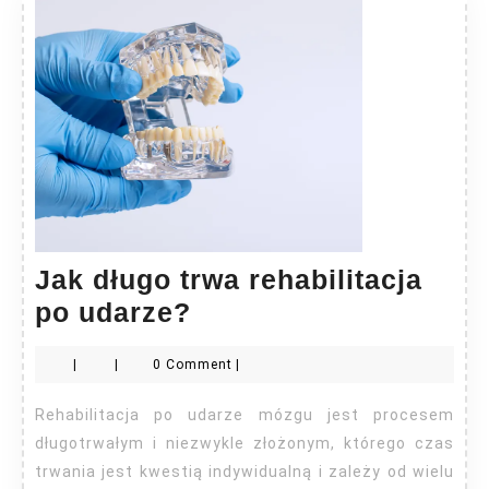
Jak długo trwa rehabilitacja
Jak
po udarze?
długo
|
|
0 Comment
|
trwa
rehabilitacja
Rehabilitacja po udarze mózgu jest procesem
po
długotrwałym i niezwykle złożonym, którego czas
udarze?
trwania jest kwestią indywidualną i zależy od wielu