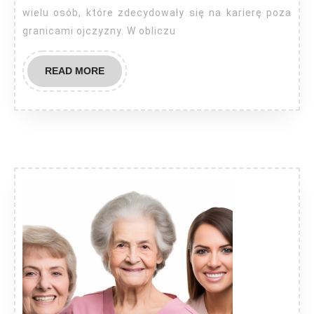
się
wielu osób, które zdecydowały się na karierę poza
granicami ojczyzny. W obliczu
do
stażu
READ
READ MORE
pracy?
MORE