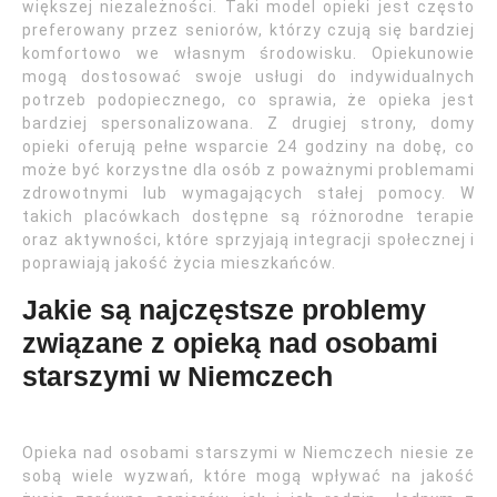
większej niezależności. Taki model opieki jest często
preferowany przez seniorów, którzy czują się bardziej
komfortowo we własnym środowisku. Opiekunowie
mogą dostosować swoje usługi do indywidualnych
potrzeb podopiecznego, co sprawia, że opieka jest
bardziej spersonalizowana. Z drugiej strony, domy
opieki oferują pełne wsparcie 24 godziny na dobę, co
może być korzystne dla osób z poważnymi problemami
zdrowotnymi lub wymagających stałej pomocy. W
takich placówkach dostępne są różnorodne terapie
oraz aktywności, które sprzyjają integracji społecznej i
poprawiają jakość życia mieszkańców.
Jakie są najczęstsze problemy
związane z opieką nad osobami
starszymi w Niemczech
Opieka nad osobami starszymi w Niemczech niesie ze
sobą wiele wyzwań, które mogą wpływać na jakość