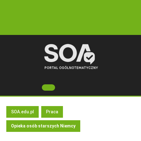
Skip
to
content
Open
Button
SOA.edu.pl
Praca
Opieka osób starszych Niemcy