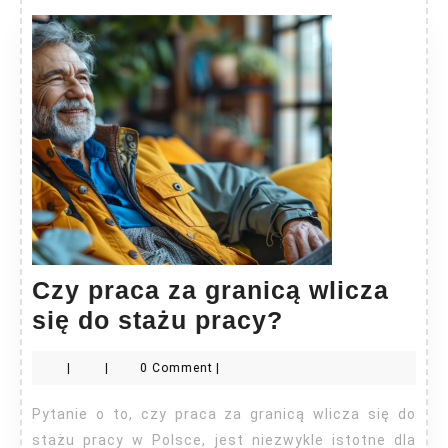
Czy praca za granicą wlicza
Czy
się do stażu pracy?
praca
|
|
0 Comment
|
za
granicą
Pytanie o to, czy praca za granicą wlicza się do
wlicza
stażu pracy w Polsce, jest niezwykle istotne dla