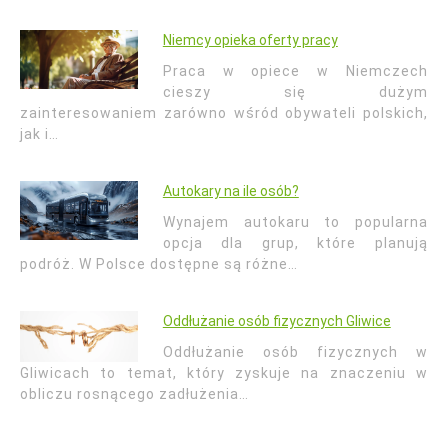
Niemcy opieka oferty pracy
Praca w opiece w Niemczech
cieszy się dużym
zainteresowaniem zarówno wśród obywateli polskich,
jak i…
Autokary na ile osób?
Wynajem autokaru to popularna
opcja dla grup, które planują
podróż. W Polsce dostępne są różne…
Oddłużanie osób fizycznych Gliwice
Oddłużanie osób fizycznych w
Gliwicach to temat, który zyskuje na znaczeniu w
obliczu rosnącego zadłużenia…