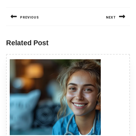
Nawigacja
wpisu
PREVIOUS
NEXT
Previous
Next
post:
post:
Related Post