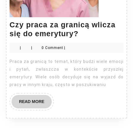
Czy praca za granicą wlicza
Czy
się do emerytury?
praca
|
|
0 Comment
|
za
granicą
Praca za granicą to temat, który budzi wiele emocji
wlicza
i pytań, zwłaszcza w kontekście przyszłej
się
emerytury. Wiele osób decyduje się na wyjazd do
pracy w innym kraju, często w poszukiwaniu
do
emerytury?
READ
READ MORE
MORE