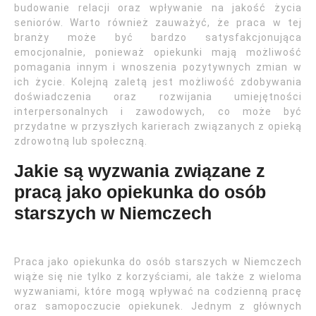
budowanie relacji oraz wpływanie na jakość życia
seniorów. Warto również zauważyć, że praca w tej
branży może być bardzo satysfakcjonująca
emocjonalnie, ponieważ opiekunki mają możliwość
pomagania innym i wnoszenia pozytywnych zmian w
ich życie. Kolejną zaletą jest możliwość zdobywania
doświadczenia oraz rozwijania umiejętności
interpersonalnych i zawodowych, co może być
przydatne w przyszłych karierach związanych z opieką
zdrowotną lub społeczną.
Jakie są wyzwania związane z
pracą jako opiekunka do osób
starszych w Niemczech
Praca jako opiekunka do osób starszych w Niemczech
wiąże się nie tylko z korzyściami, ale także z wieloma
wyzwaniami, które mogą wpływać na codzienną pracę
oraz samopoczucie opiekunek. Jednym z głównych