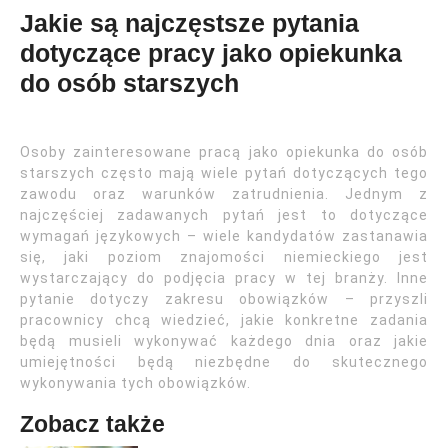
Jakie są najczęstsze pytania
dotyczące pracy jako opiekunka
do osób starszych
Osoby zainteresowane pracą jako opiekunka do osób
starszych często mają wiele pytań dotyczących tego
zawodu oraz warunków zatrudnienia. Jednym z
najczęściej zadawanych pytań jest to dotyczące
wymagań językowych – wiele kandydatów zastanawia
się, jaki poziom znajomości niemieckiego jest
wystarczający do podjęcia pracy w tej branży. Inne
pytanie dotyczy zakresu obowiązków – przyszli
pracownicy chcą wiedzieć, jakie konkretne zadania
będą musieli wykonywać każdego dnia oraz jakie
umiejętności będą niezbędne do skutecznego
wykonywania tych obowiązków.
Zobacz także