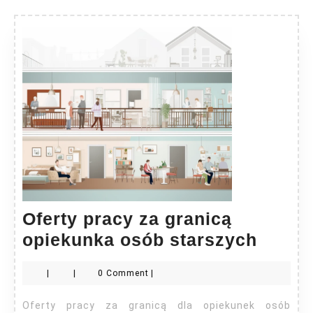
Oferty pracy za granicą
Oferty
opiekunka osób starszych
pracy
|
|
0 Comment
|
za
grani
Oferty pracy za granicą dla opiekunek osób