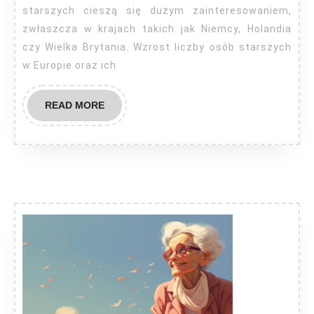
opiek
starszych cieszą się dużym zainteresowaniem,
osób
zwłaszcza w krajach takich jak Niemcy, Holandia
czy Wielka Brytania. Wzrost liczby osób starszych
stars
w Europie oraz ich
READ
READ MORE
MORE