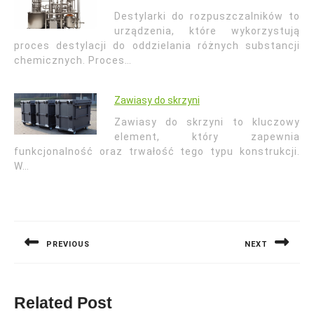
Destylarki do rozpuszczalników to
urządzenia, które wykorzystują
proces destylacji do oddzielania różnych substancji
chemicznych. Proces…
Zawiasy do skrzyni
Zawiasy do skrzyni to kluczowy
element, który zapewnia
funkcjonalność oraz trwałość tego typu konstrukcji.
W…
Nawigacja
wpisu
PREVIOUS
NEXT
Previous
Next
post:
post:
Related Post