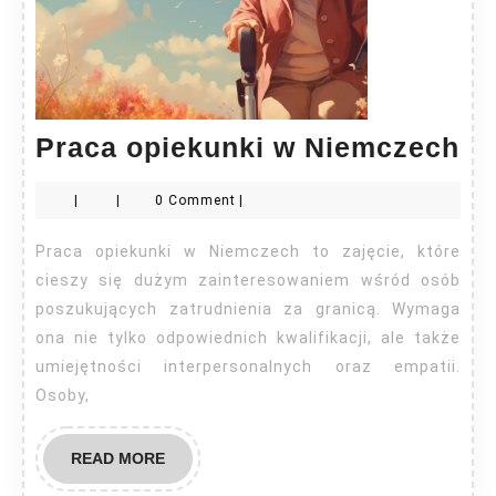
Pr
Praca opiekunki w Niemczech
op
|
|
0 Comment
|
w
Ni
Praca opiekunki w Niemczech to zajęcie, które
cieszy się dużym zainteresowaniem wśród osób
poszukujących zatrudnienia za granicą. Wymaga
ona nie tylko odpowiednich kwalifikacji, ale także
umiejętności interpersonalnych oraz empatii.
Osoby,
READ
READ MORE
MORE